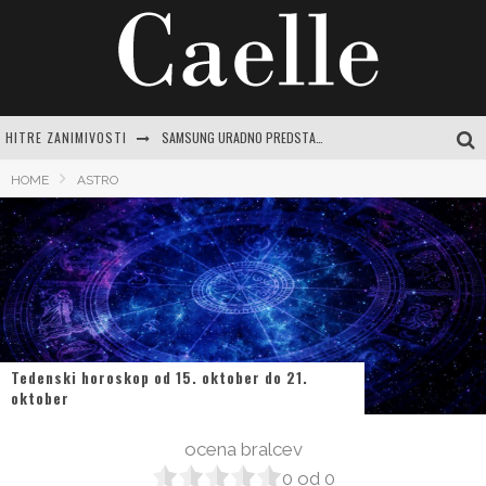
HITRE ZANIMIVOSTI
SAMSUNG URADNO PREDSTAVLJA GALAXY Z FOLD8 ULTRA, FOLD8, FLIP8, WATCH ULTRA2 IN WATCH9
MAGNEZIJEVO OLJE: SKRIVNOST ZA SPROSTITEV, SIJOČO KOŽO IN SPLOŠNO DOBRO POČUTJE
HOME
ASTRO
CENTER VARNE VOŽNJE LOGATEC: CELOVIT VODNIK ZA SAMOZAVESTNO VOŽNJO IN IZPOPOLNJEVANJE
PREPROSTA BUČKINA JUHA: RECEPTI IN NASVETI ZA JESENSKO RAZVAJANJE
JASNA GRBIČ: CELOVIT VODNIK PO ŽIVLJENJU IN DELU SLOVENSKE IKONE
Tedenski horoskop od 15. oktober do 21.
oktober
ocena bralcev
0
od
0