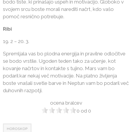
bodo tiste, ki prinašajo uspeh in motivacijo. Globoko v
svojem srcu boste morali narediti načrt, kdo vašo
pomoč resnično potrebuje.
Ribi
19. 2 – 20. 3.
Spremljala vas bo plodna energija in pravilne odločitve
se bodo vrstile. Ugoden teden tako za učenje, kot
kovanje načrtov in kontakte s tujino. Mars vam bo
podaril kar nekaj več motivacije. Na platno življenja
boste vnašali svetle barve in Neptun vam bo podaril več
duhovnih razpotji.
ocena bralcev
0
od
0
HOROSKOP