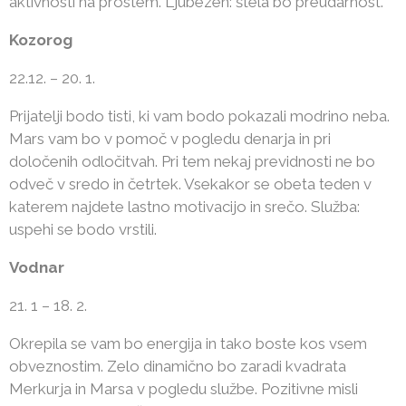
aktivnosti na prostem. Ljubezen: štela bo preudarnost.
Kozorog
22.12. – 20. 1.
Prijatelji bodo tisti, ki vam bodo pokazali modrino neba.
Mars vam bo v pomoč v pogledu denarja in pri
določenih odločitvah. Pri tem nekaj previdnosti ne bo
odveč v sredo in četrtek. Vsekakor se obeta teden v
katerem najdete lastno motivacijo in srečo. Služba:
uspehi se bodo vrstili.
Vodnar
21. 1 – 18. 2.
Okrepila se vam bo energija in tako boste kos vsem
obveznostim. Zelo dinamično bo zaradi kvadrata
Merkurja in Marsa v pogledu službe. Pozitivne misli