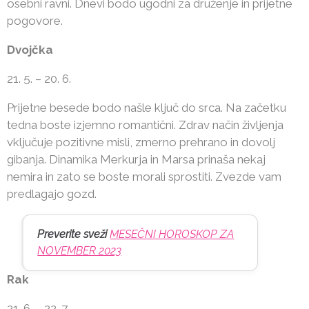
osebni ravni. Dnevi bodo ugodni za druženje in prijetne
pogovore.
Dvojčka
21. 5. – 20. 6.
Prijetne besede bodo našle ključ do srca. Na začetku
tedna boste izjemno romantični. Zdrav način življenja
vključuje pozitivne misli, zmerno prehrano in dovolj
gibanja. Dinamika Merkurja in Marsa prinaša nekaj
nemira in zato se boste morali sprostiti. Zvezde vam
predlagajo gozd.
Preverite sveži
MESEČNI HOROSKOP ZA
NOVEMBER 2023
Rak
21. 6. – 22. 7.