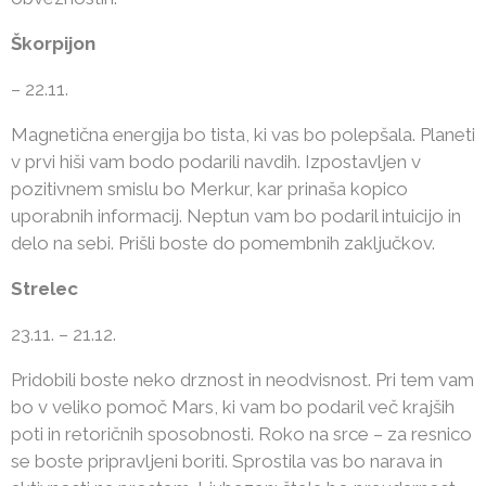
Škorpijon
– 22.11.
Magnetična energija bo tista, ki vas bo polepšala. Planeti
v prvi hiši vam bodo podarili navdih. Izpostavljen v
pozitivnem smislu bo Merkur, kar prinaša kopico
uporabnih informacij. Neptun vam bo podaril intuicijo in
delo na sebi. Prišli boste do pomembnih zaključkov.
Strelec
23.11. – 21.12.
Pridobili boste neko drznost in neodvisnost. Pri tem vam
bo v veliko pomoč Mars, ki vam bo podaril več krajših
poti in retoričnih sposobnosti. Roko na srce – za resnico
se boste pripravljeni boriti. Sprostila vas bo narava in