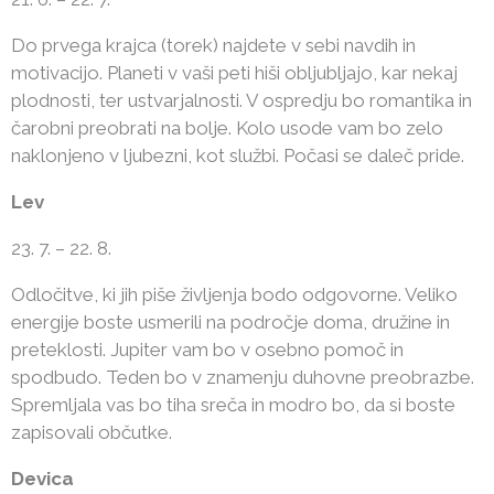
Do prvega krajca (torek) najdete v sebi navdih in
motivacijo. Planeti v vaši peti hiši obljubljajo, kar nekaj
plodnosti, ter ustvarjalnosti. V ospredju bo romantika in
čarobni preobrati na bolje. Kolo usode vam bo zelo
naklonjeno v ljubezni, kot službi. Počasi se daleč pride.
Lev
23. 7. – 22. 8.
Odločitve, ki jih piše življenja bodo odgovorne. Veliko
energije boste usmerili na področje doma, družine in
preteklosti. Jupiter vam bo v osebno pomoč in
spodbudo. Teden bo v znamenju duhovne preobrazbe.
Spremljala vas bo tiha sreča in modro bo, da si boste
zapisovali občutke.
Devica