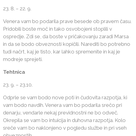
23. 8. – 22. 9.
Venera vam bo podarila prave besede ob pravem času.
Pridobili boste moč in tako osvobojeni stoplili v
ospredje. Zdi se, da boste v pričakovanju zaradi Marsa
in da se bodo obveznosti kopičili. Narediti bo potrebno
tudi načrt, kaj je tisto, kar lahko spremenite in kaj je
modreje sprejeti.
Tehtnica
23. 9. – 23.10.
Odprle se vam bodo nove poti in čudovita razpotja, ki
vam bodo navdih. Venera vam bo podarila srečo pri
denarju, vendarle nekaj previdnostni ne bo odveč.
Okrepila se vam bo intuicija in duhovna razpotja. Kolo
sreče vam bo naklonjeno v pogledu službe in pri vseh
obveznostih.