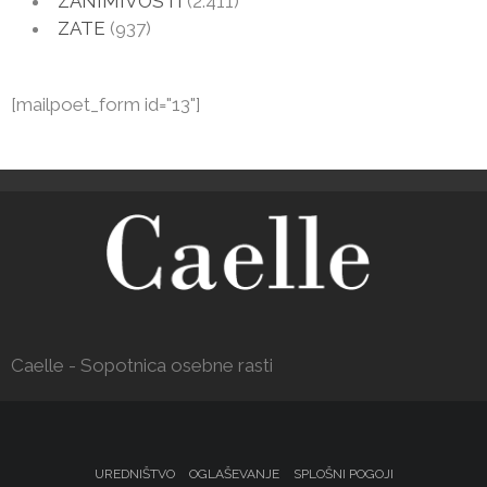
ZANIMIVOSTI
(2.411)
ZATE
(937)
[mailpoet_form id="13"]
Caelle - Sopotnica osebne rasti
UREDNIŠTVO
OGLAŠEVANJE
SPLOŠNI POGOJI