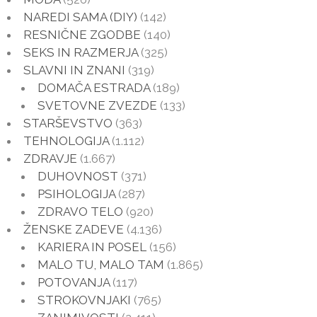
NAREDI SAMA (DIY)
(142)
RESNIČNE ZGODBE
(140)
SEKS IN RAZMERJA
(325)
SLAVNI IN ZNANI
(319)
DOMAČA ESTRADA
(189)
SVETOVNE ZVEZDE
(133)
STARŠEVSTVO
(363)
TEHNOLOGIJA
(1.112)
ZDRAVJE
(1.667)
DUHOVNOST
(371)
PSIHOLOGIJA
(287)
ZDRAVO TELO
(920)
ŽENSKE ZADEVE
(4.136)
KARIERA IN POSEL
(156)
MALO TU, MALO TAM
(1.865)
POTOVANJA
(117)
STROKOVNJAKI
(765)