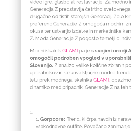
video igre, glasbo ali restavracije. Za modno
Generacija Z predstavlja četrtino svetovnega
drugačne od tistih starejših Generacij. Zelo kr
preferenc Generacije Z omogoča modnim z
okusa ter ustvarijo izdelke in marketinške ka
Z. Moda Generacije Z pogosto temelji o indivi
Modni iskalnik
GLAMI
pa je
s svojimi orodji 
omogočil podroben vpogled v uporabniške 
Slovenijo.
Z analizo velike količine zbranih 
uporabnikov in razkriva ključne modne trend
letu prek modnega iskalnika
GLAMI
, opazimo 
dinamiko med pripadniki Generacije Z na teh t
Gorpcore:
Trend, ki črpa navdih iz nara
vsakodnevne outfite. Povečano zanimanje in