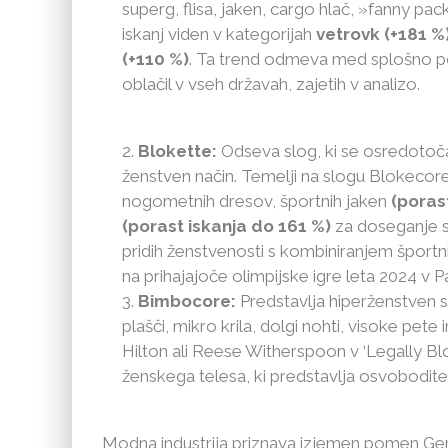
superg, flisa, jaken, cargo hlač, »fanny pac
iskanj viden v kategorijah
vetrovk (+181 %)
(+110 %)
. Ta trend odmeva med splošno pop
oblačil v vseh državah, zajetih v analizo.
Blokette:
Odseva slog, ki se osredotoča 
ženstven način. Temelji na slogu Blokecore,
nogometnih dresov, športnih jaken
(poras
(porast iskanja do 161 %)
za doseganje s
pridih ženstvenosti s kombiniranjem športnih
na prihajajoče olimpijske igre leta 2024 v Pa
Bimbocore:
Predstavlja hiperženstven sti
plašči, mikro krila, dolgi nohti, visoke pete 
Hilton ali Reese Witherspoon v ‘Legally Bl
ženskega telesa, ki predstavlja osvobodite
Modna industrija priznava izjemen pomen Gene