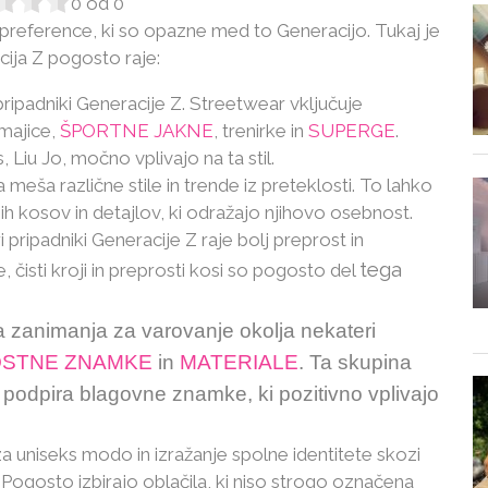
0
od
0
n preference, ki so opazne med to Generacijo. Tukaj je
cija Z pogosto raje:
 pripadniki Generacije Z. Streetwear vključuje
majice,
ŠPORTNE JAKNE
, trenirke in
SUPERGE
.
iu Jo, močno vplivajo na ta stil.
eša različne stile in trende iz preteklosti. To lahko
ih kosov in detajlov, ki odražajo njihovo osebnost.
 pripadniki Generacije Z raje bolj preprost in
tega
 čisti kroji in preprosti kosi so pogosto del
zanimanja za varovanje okolja nekateri
OSTNE ZNAMKE
in
MATERIALE
. Ta skupina
podpira blagovne znamke, ki pozitivno vplivajo
 uniseks modo in izražanje spolne identitete skozi
Pogosto izbirajo oblačila, ki niso strogo označena