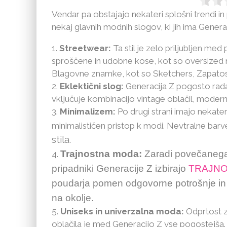
Vendar pa obstajajo nekateri splošni trendi i
nekaj glavnih modnih slogov, ki jih ima Genera
Streetwear:
Ta stil je zelo priljubljen med
sproščene in udobne kose, kot so oversized 
Blagovne znamke, kot so Sketchers, Zapatos, L
Eklektični slog:
Generacija Z pogosto rada m
vključuje kombinacijo vintage oblačil, modern
Minimalizem:
Po drugi strani imajo nekateri
minimalističen pristop k modi. Nevtralne barve,
stila.
Trajnostna moda:
Zaradi povečanega 
pripadniki Generacije Z izbirajo
TRAJN
poudarja pomen odgovorne potrošnje in 
na okolje.
Uniseks in univerzalna moda:
Odprtost za
oblačila je med Generacijo Z vse pogostejša. 