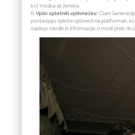
kot moška ali ženska.
Vpliv spletnih vplivnežev:
Člani Generacij
postavljajo spletni vplivneži na platformah, k
najdejo navdih in informacije o modi prek dru