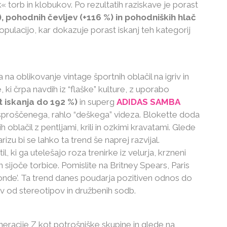
k« torb in klobukov. Po rezultatih raziskave je porast
, pohodnih čevljev (+116 %) in pohodniških hlač
ulacijo, kar dokazuje porast iskanj teh kategorij
na oblikovanje vintage športnih oblačil na igriv in
 ki črpa navdih iz “flaške” kulture, z uporabo
t iskanja do 192 %)
in superg
ADIDAS SAMBA
proščenega, rahlo “deškega” videza. Blokette doda
 oblačil z pentljami, krili in ozkimi kravatami. Glede
rizu bi se lahko ta trend še naprej razvijal.
l, ki ga utelešajo roza trenirke iz velurja, krzneni
in sijoče torbice. Pomislite na Britney Spears, Paris
onde’. Ta trend danes poudarja pozitiven odnos do
v od stereotipov in družbenih sodb.
racije Z kot potrošniške skupine in glede na