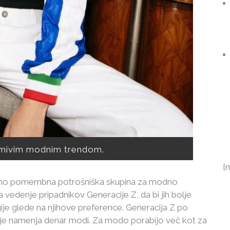
imivim modnim trendom.
[
jemno pomembna potrošniška skupina za modno
ra vedenje pripadnikov Generacije Z, da bi jih bolje
gije glede na njihove preference. Generacija Z po
je namenja denar modi. Za modo porabijo več kot za