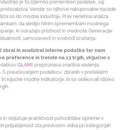
 industrijo je to izjemno pomemben podatek, saj
 prebivalstva. Vendar so njihove nakupovalne navade
itični so do modne industrije. Prav nenehna analiza
namkam, da sledijo hitrim spremembam modnega
mpanje, ki odražajo pristnost in vrednote Generacije
dualnosti, samozavesti in svobodi izražanja.
AI zbral in analiziral interne podatke ter nam
preference in trende na 13 trgih, vključno s
podatkov
GLAMI
prepoznava značilna vedenja
e. S preučevanjem podatkov, zbranih v preteklem
tri ključne modne indikatorje, ki so oblikovali stilsko
rgih.
ve in vključuje praktičnost pohodniške opreme v
 priljubljenost sta predvsem vidna pri kategorijah