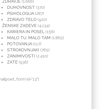
ZDRAVJE
(1.666)
DUHOVNOST
(370)
PSIHOLOGIJA
(287)
ZDRAVO TELO
(920)
ŽENSKE ZADEVE
(4.134)
KARIERA IN POSEL
(156)
MALO TU, MALO TAM
(1.865)
POTOVANJA
(117)
STROKOVNJAKI
(765)
ZANIMIVOSTI
(2.410)
ZATE
(936)
mailpoet_form id="13"]