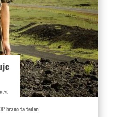
uje
ADEVE
OP brano ta teden