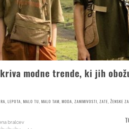
kriva modne trende, ki jih obož
URA
,
LEPOTA
,
MALO TU, MALO TAM
,
MODA
,
ZANIMIVOSTI
,
ZATE
,
ŽENSKE Z
T
na bralcev