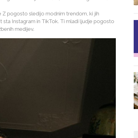
e Z pogosto sledijo modnim trendom, ki jih
ot sta Instagram in TikTok. Ti mladi ljudje pogosto
žbenih medijev.