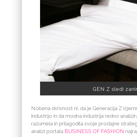
GEN Z sledi zan
­Nobena skrivnost ni, da je Generacija Z iz
industrijo in da modna industrija redno analizi
razumela in prilagodila svoje prodajne strate
analizi portala
BUSINESS OF FASHION
najra