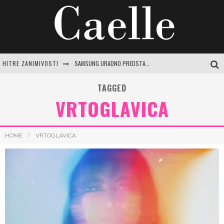
HITRE ZANIMIVOSTI
SAMSUNG URADNO PREDSTAVLJA GALAXY Z FOLD8 ULTRA, FOLD8, FLIP8, WATCH ULTRA2 IN WATCH9
MAGNEZIJEVO OLJE: SKRIVNOST ZA SPROSTITEV, SIJOČO KOŽO IN SPLOŠNO DOBRO POČUTJE
TAGGED
VRTOGLAVICA
CENTER VARNE VOŽNJE LOGATEC: CELOVIT VODNIK ZA SAMOZAVESTNO VOŽNJO IN IZPOPOLNJEVANJE
PREPROSTA BUČKINA JUHA: RECEPTI IN NASVETI ZA JESENSKO RAZVAJANJE
HOME
VRTOGLAVICA
JASNA GRBIČ: CELOVIT VODNIK PO ŽIVLJENJU IN DELU SLOVENSKE IKONE