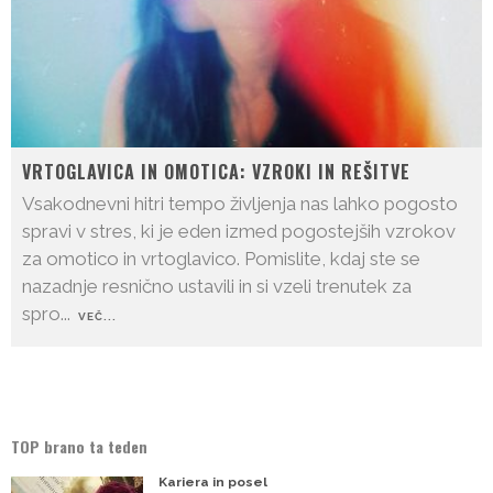
VRTOGLAVICA IN OMOTICA: VZROKI IN REŠITVE
Vsakodnevni hitri tempo življenja nas lahko pogosto
spravi v stres, ki je eden izmed pogostejših vzrokov
za omotico in vrtoglavico. Pomislite, kdaj ste se
nazadnje resnično ustavili in si vzeli trenutek za
spro
...
VEČ...
TOP brano ta teden