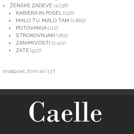
ŽENSKE ZADEVE
(4.136)
KARIERA IN POSEL
(156)
MALO TU, MALO TAM
(1.865)
POTOVANJA
(117)
STROKOVNJAKI
(765)
ZANIMIVOSTI
(2.411)
ZATE
(937)
[mailpoet_form id="13"]