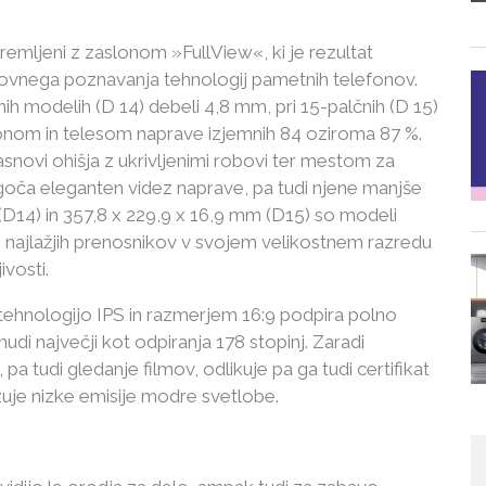
emljeni z zaslonom »FullView«, ki je rezultat
ovnega poznavanja tehnologij pametnih telefonov.
nih modelih (D 14) debeli 4,8 mm, pri 15-palčnih (D 15)
onom in telesom naprave izjemnih 84 oziroma 87 %.
asnovi ohišja z ukrivljenimi robovi ter mestom za
goča eleganten videz naprave, pa tudi njene manjše
(D14) in 357,8 x 229,9 x 16,9 mm (D15) so modeli
 najlažjih prenosnikov v svojem velikostnem razredu
vosti.
 tehnologijo IPS in razmerjem 16:9 podpira polno
nudi največji kot odpiranja 178 stopinj. Zaradi
pa tudi gledanje filmov, odlikuje pa ga tudi certifikat
uje nizke emisije modre svetlobe.