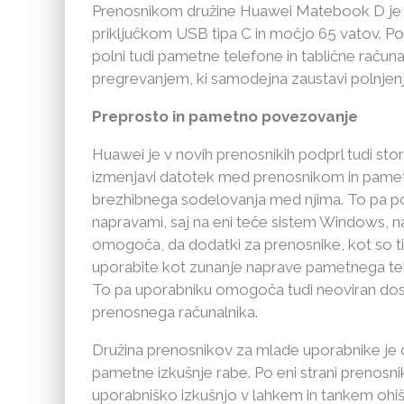
Prenosnikom družine Huawei Matebook D je p
priključkom USB tipa C in močjo 65 vatov. Po
polni tudi pametne telefone in tablične računa
pregrevanjem, ki samodejna zaustavi polnjenj
Preprosto in pametno povezovanje
Huawei je v novih prenosnikih podprl tudi sto
izmenjavi datotek med prenosnikom in pame
brezhibnega sodelovanja med njima. To pa po
napravami, saj na eni teče sistem Windows, n
omogoča, da dodatki za prenosnike, kot so ti
uporabite kot zunanje naprave pametnega tele
To pa uporabniku omogoča tudi neoviran dost
prenosnega računalnika.
Družina prenosnikov za mlade uporabnike je od
pametne izkušnje rabe. Po eni strani preno
uporabniško izkušnjo v lahkem in tankem ohiš