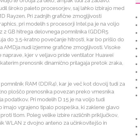
idijo le orodja za delo, ampak tudi za zabavo.
il široko paleto procesorjev, saj lahko izbirajo med
MD Rayzen. Pri zadnjih grafične zmogljivosti
phics, pri modelih s procesorji Intel pa je na voljo
0 z 2 GB hitrega delovnega pomnilnika (GDDR5
ja do 3,5-kratno povečanje hitrosti, kar bo prišlo do
afika AMDja nudi izjemne grafične zmogljivosti. Visoke
e naprave, kjer v veljavo pride ventilator Huawei
s katerim prenosnik dinamično prilagaja pretok zraka,
 pomnilnik RAM (DDR4), kar je več kot dovolj tudi za
čno ploščo prenosnika povezan preko vmesnika
nja podatkov. Pri modelih D 15 je na voljo tudi
 imajo vgrajeno tipalo pospeška, ki zaklene glavo
oti tlom. Poleg velike izbire različnih priključkov,
nik WLAN z dvojno anteno za učinkovitejšo in