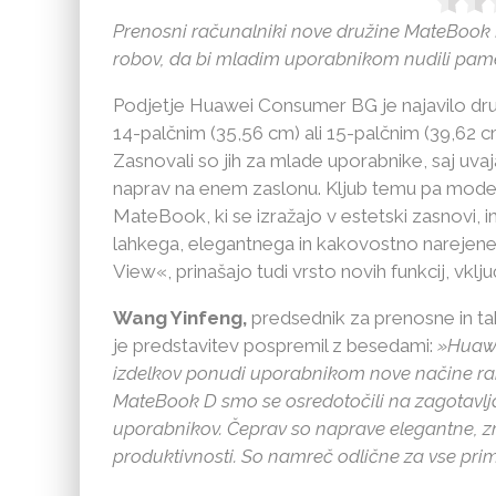
Prenosni računalniki nove družine MateBook D
robov, da bi mladim uporabnikom nudili pame
Podjetje Huawei Consumer BG je najavilo dr
14-palčnim (35,56 cm) ali 15-palčnim (39,62 
Zasnovali so jih za mlade uporabnike, saj uva
naprav na enem zaslonu. Kljub temu pa model
MateBook, ki se izražajo v estetski zasnovi, i
lahkega, elegantnega in kakovostno narejenega
View«, prinašajo tudi vrsto novih funkcij, vk
Wang Yinfeng,
predsednik za prenosne in ta
je predstavitev pospremil z besedami:
»Huawei
izdelkov ponudi uporabnikom nove načine ra
MateBook D smo se osredotočili na zagotavlj
uporabnikov. Čeprav so naprave elegantne, zm
produktivnosti. So namreč odlične za vse prim