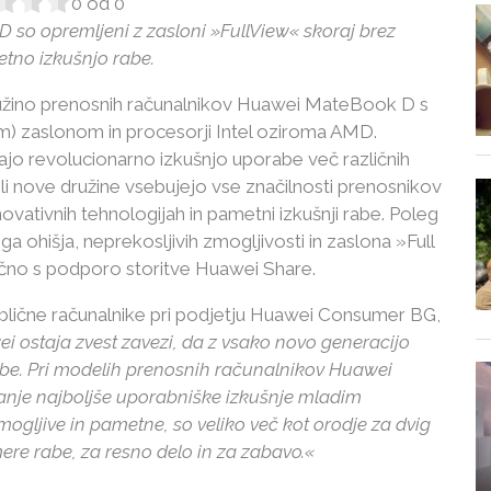
0
od
0
 so opremljeni z zasloni »FullView« skoraj brez
tno izkušnjo rabe.
užino prenosnih računalnikov Huawei MateBook D s
cm) zaslonom in procesorji Intel oziroma AMD.
jajo revolucionarno izkušnjo uporabe več različnih
i nove družine vsebujejo vse značilnosti prenosnikov
novativnih tehnologijah in pametni izkušnji rabe. Poleg
 ohišja, neprekosljivih zmogljivosti in zaslona »Full
ljučno s podporo storitve Huawei Share.
blične računalnike pri podjetju Huawei Consumer BG,
 ostaja zvest zavezi, da z vsako novo generacijo
be. Pri modelih prenosnih računalnikov Huawei
anje najboljše uporabniške izkušnje mladim
ogljive in pametne, so veliko več kot orodje za dvig
ere rabe, za resno delo in za zabavo.«