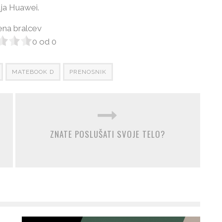
tja Huawei.
na bralcev
0
od
0
MATEBOOK D
PRENOSNIK
ZNATE POSLUŠATI SVOJE TELO?