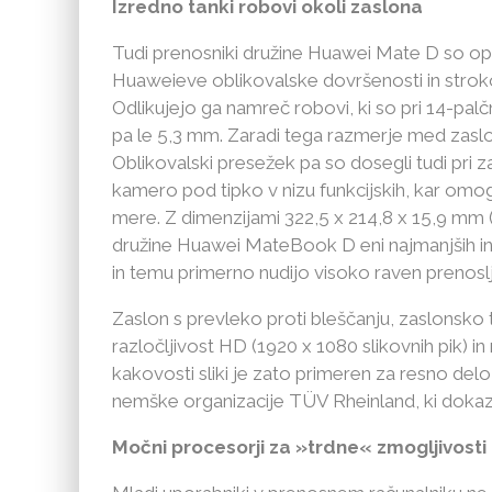
Izredno tanki robovi okoli zaslona
Tudi prenosniki družine Huawei Mate D so opr
Huaweieve oblikovalske dovršenosti in strok
Odlikujejo ga namreč robovi, ki so pri 14-palč
pa le 5,3 mm. Zaradi tega razmerje med zasl
Oblikovalski presežek pa so dosegli tudi pri z
kamero pod tipko v nizu funkcijskih, kar omo
mere. Z dimenzijami 322,5 x 214,8 x 15,9 mm 
družine Huawei MateBook D eni najmanjših in
in temu primerno nudijo visoko raven prenoslji
Zaslon s prevleko proti bleščanju, zaslonsko
razločljivost HD (1920 x 1080 slikovnih pik) in 
kakovosti sliki je zato primeren za resno delo, 
nemške organizacije TÜV Rheinland, ki dokaz
Močni procesorji za »trdne« zmogljivosti