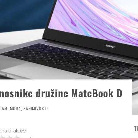
enosnike družine MateBook D
 TAM
,
MODA
,
ZANIMIVOSTI
T
na bralcev