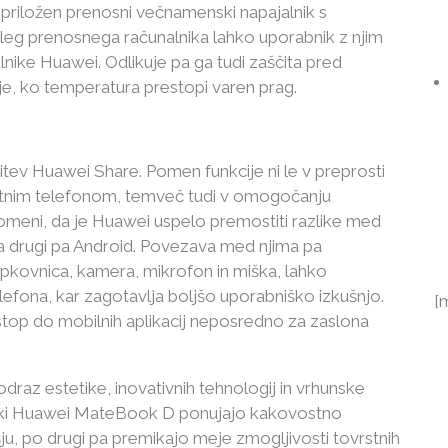
riložen prenosni večnamenski napajalnik s
leg prenosnega računalnika lahko uporabnik z njim
lnike Huawei. Odlikuje pa ga tudi zaščita pred
e, ko temperatura prestopi varen prag.
ritev Huawei Share. Pomen funkcije ni le v preprosti
tnim telefonom, temveč tudi v omogočanju
meni, da je Huawei uspelo premostiti razlike med
a drugi pa Android. Povezava med njima pa
pkovnica, kamera, mikrofon in miška, lahko
fona, kar zagotavlja boljšo uporabniško izkušnjo.
[
op do mobilnih aplikacij neposredno za zaslona
raz estetike, inovativnih tehnologij in vrhunske
sniki Huawei MateBook D ponujajo kakovostno
ju, po drugi pa premikajo meje zmogljivosti tovrstnih