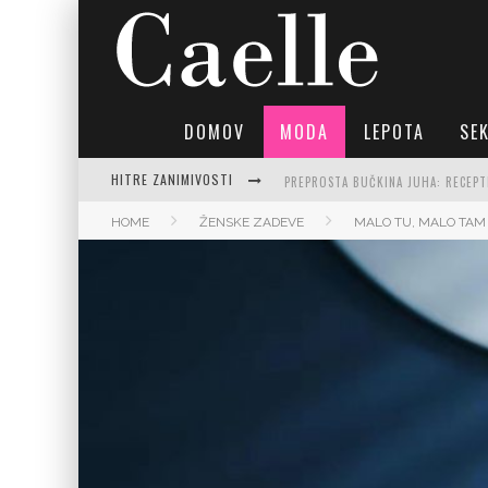
DOMOV
MODA
LEPOTA
SE
HITRE ZANIMIVOSTI
PREPROSTA BUČKINA JUHA: RECEPTI
HOME
ŽENSKE ZADEVE
MALO TU, MALO TAM