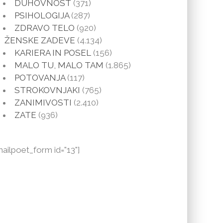
DUHOVNOST
(371)
PSIHOLOGIJA
(287)
ZDRAVO TELO
(920)
ŽENSKE ZADEVE
(4.134)
KARIERA IN POSEL
(156)
MALO TU, MALO TAM
(1.865)
POTOVANJA
(117)
STROKOVNJAKI
(765)
ZANIMIVOSTI
(2.410)
ZATE
(936)
mailpoet_form id="13"]