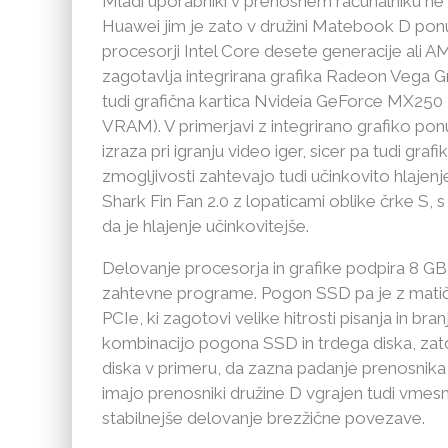
Mladi uporabniki v prenosnem računalniku ne v
Huawei jim je zato v družini Matebook D ponud
procesorji Intel Core desete generacije ali A
zagotavlja integrirana grafika Radeon Vega Gra
tudi grafična kartica Nvideia GeForce MX25
VRAM). V primerjavi z integrirano grafiko ponu
izraza pri igranju video iger, sicer pa tudi gr
zmogljivosti zahtevajo tudi učinkovito hlajenj
Shark Fin Fan 2.0 z lopaticami oblike črke S, 
da je hlajenje učinkovitejše.
Delovanje procesorja in grafike podpira 8 GB
zahtevne programe. Pogon SSD pa je z mati
PCIe, ki zagotovi velike hitrosti pisanja in bra
kombinacijo pogona SSD in trdega diska, zato
diska v primeru, da zazna padanje prenosnika pr
imajo prenosniki družine D vgrajen tudi vmes
stabilnejše delovanje brezžične povezave.