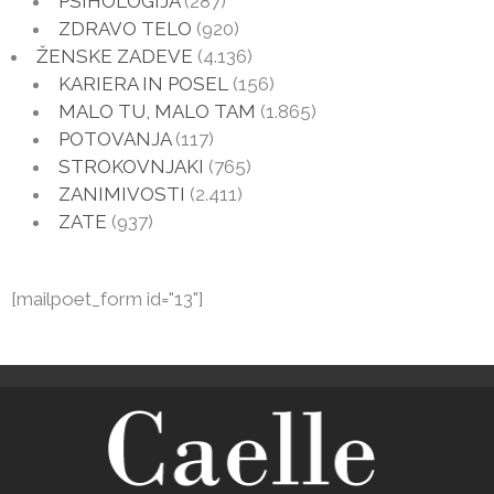
PSIHOLOGIJA
(287)
ZDRAVO TELO
(920)
ŽENSKE ZADEVE
(4.136)
KARIERA IN POSEL
(156)
MALO TU, MALO TAM
(1.865)
POTOVANJA
(117)
STROKOVNJAKI
(765)
ZANIMIVOSTI
(2.411)
ZATE
(937)
[mailpoet_form id="13"]