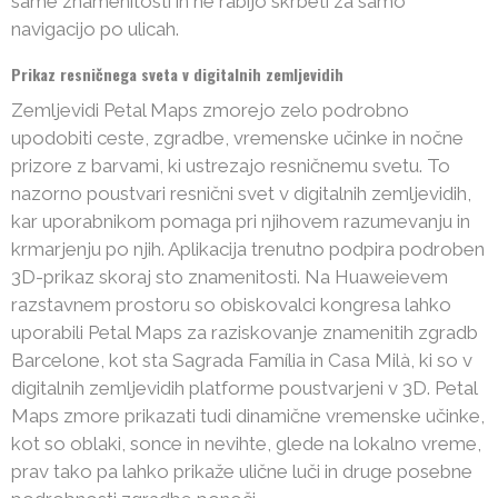
same znamenitosti in ne rabijo skrbeti za samo
navigacijo po ulicah.
Prikaz resničnega sveta v digitalnih zemljevidih
Zemljevidi Petal Maps zmorejo zelo podrobno
upodobiti ceste, zgradbe, vremenske učinke in nočne
prizore z barvami, ki ustrezajo resničnemu svetu. To
nazorno poustvari resnični svet v digitalnih zemljevidih,
kar uporabnikom pomaga pri njihovem razumevanju in
krmarjenju po njih. Aplikacija trenutno podpira podroben
3D-prikaz skoraj sto znamenitosti. Na Huaweievem
razstavnem prostoru so obiskovalci kongresa lahko
uporabili Petal Maps za raziskovanje znamenitih zgradb
Barcelone, kot sta Sagrada Família in Casa Milà, ki so v
digitalnih zemljevidih platforme poustvarjeni v 3D. Petal
Maps zmore prikazati tudi dinamične vremenske učinke,
kot so oblaki, sonce in nevihte, glede na lokalno vreme,
prav tako pa lahko prikaže ulične luči in druge posebne