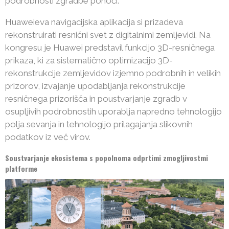
podrobnosti zgradbe ponoči.
Huaweieva navigacijska aplikacija si prizadeva
rekonstruirati resnični svet z digitalnimi zemljevidi. Na
kongresu je Huawei predstavil funkcijo 3D-resničnega
prikaza, ki za sistematično optimizacijo 3D-
rekonstrukcije zemljevidov izjemno podrobnih in velikih
prizorov, izvajanje upodabljanja rekonstrukcije
resničnega prizorišča in poustvarjanje zgradb v
osupljivih podrobnostih uporablja napredno tehnologijo
polja sevanja in tehnologijo prilagajanja slikovnih
podatkov iz več virov.
Soustvarjanje ekosistema s popolnoma odprtimi zmogljivostmi
platforme