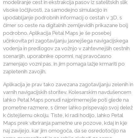
modeliranje cest in ekstrakcija pasov iz satelitskih slik
visoke ločljivosti, za samodejno simulacijo in
upodabljanje podrobnih informacij o cestah v 3D, s
čimer so ceste na digitalnih zemljevidih prikazane bolj
podrobno. Aplikacija Petal Maps je še posebej
učinkovita pri zagotavljanju jasnejšega navigacijskega
vodenja in predlogov za vožnjo v zahtevnejših cestnih
scenarijih, uporabnike opomni, naj pravočasno
zamenjajo vozni pas, in jim pomaga lažje krmariti po
zapletenih zavojih.
Aplikacija je prav tako zavezana zagotavljanju zelenih in
varnih navigacijskih storitev. Kolesarskim navdušencem
lahko Petal Maps ponudi najprimernejše poti glede na
prometne razmere, s čimer lahko prispevajo svoj delež
k čistejšemu okolju. Tiste, ki radi hodijo, lahko Petal
Maps prek vibriranja pametne ure pozove, kdaj in kje
naj zavijejo, kar jim omogoča, da se osredotočijo na