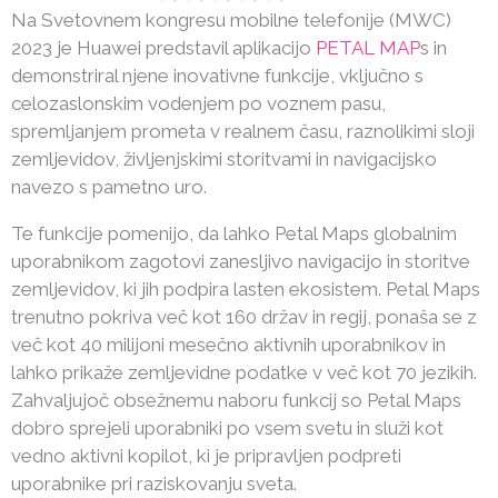
Na Svetovnem kongresu mobilne telefonije (MWC)
2023 je Huawei predstavil aplikacijo
PETAL MAP
s in
demonstriral njene inovativne funkcije, vključno s
celozaslonskim vodenjem po voznem pasu,
spremljanjem prometa v realnem času, raznolikimi sloji
zemljevidov, življenjskimi storitvami in navigacijsko
navezo s pametno uro.
Te funkcije pomenijo, da lahko Petal Maps globalnim
uporabnikom zagotovi zanesljivo navigacijo in storitve
zemljevidov, ki jih podpira lasten ekosistem. Petal Maps
trenutno pokriva več kot 160 držav in regij, ponaša se z
več kot 40 milijoni mesečno aktivnih uporabnikov in
lahko prikaže zemljevidne podatke v več kot 70 jezikih.
Zahvaljujoč obsežnemu naboru funkcij so Petal Maps
dobro sprejeli uporabniki po vsem svetu in služi kot
vedno aktivni kopilot, ki je pripravljen podpreti
uporabnike pri raziskovanju sveta.