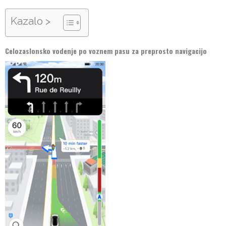
Kazalo >
Celozaslonsko vodenje po voznem pasu za preprosto navigacijo