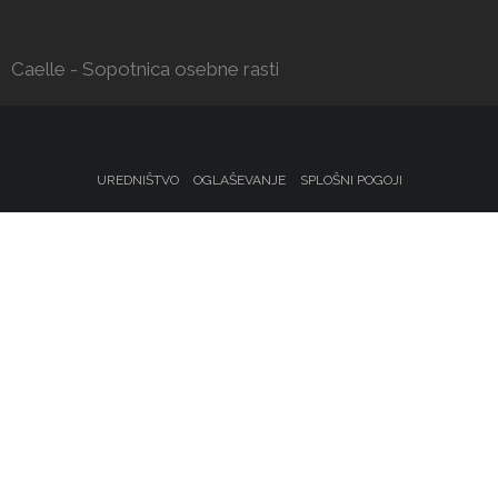
Caelle - Sopotnica osebne rasti
UREDNIŠTVO
OGLAŠEVANJE
SPLOŠNI POGOJI