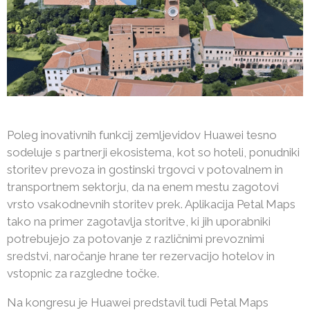
Poleg inovativnih funkcij zemljevidov Huawei tesno
sodeluje s partnerji ekosistema, kot so hoteli, ponudniki
storitev prevoza in gostinski trgovci v potovalnem in
transportnem sektorju, da na enem mestu zagotovi
vrsto vsakodnevnih storitev prek. Aplikacija Petal Maps
tako na primer zagotavlja storitve, ki jih uporabniki
potrebujejo za potovanje z različnimi prevoznimi
sredstvi, naročanje hrane ter rezervacijo hotelov in
vstopnic za razgledne točke.
Na kongresu je Huawei predstavil tudi Petal Maps