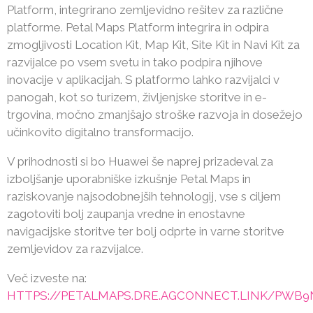
Platform, integrirano zemljevidno rešitev za različne
platforme. Petal Maps Platform integrira in odpira
zmogljivosti Location Kit, Map Kit, Site Kit in Navi Kit za
razvijalce po vsem svetu in tako podpira njihove
inovacije v aplikacijah. S platformo lahko razvijalci v
panogah, kot so turizem, življenjske storitve in e-
trgovina, močno zmanjšajo stroške razvoja in dosežejo
učinkovito digitalno transformacijo.
V prihodnosti si bo Huawei še naprej prizadeval za
izboljšanje uporabniške izkušnje Petal Maps in
raziskovanje najsodobnejših tehnologij, vse s ciljem
zagotoviti bolj zaupanja vredne in enostavne
navigacijske storitve ter bolj odprte in varne storitve
zemljevidov za razvijalce.
Več izveste na:
HTTPS://PETALMAPS.DRE.AGCONNECT.LINK/PWB