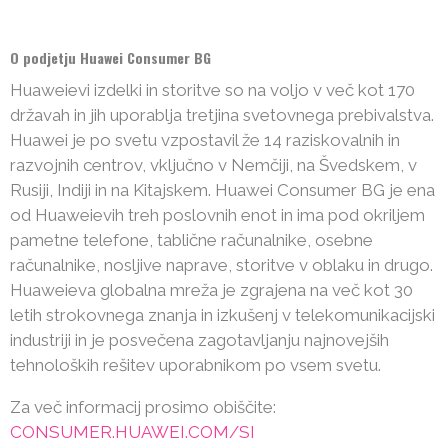
O podjetju Huawei Consumer BG
Huaweievi izdelki in storitve so na voljo v več kot 170
državah in jih uporablja tretjina svetovnega prebivalstva.
Huawei je po svetu vzpostavil že 14 raziskovalnih in
razvojnih centrov, vključno v Nemčiji, na Švedskem, v
Rusiji, Indiji in na Kitajskem. Huawei Consumer BG je ena
od Huaweievih treh poslovnih enot in ima pod okriljem
pametne telefone, tablične računalnike, osebne
računalnike, nosljive naprave, storitve v oblaku in drugo.
Huaweieva globalna mreža je zgrajena na več kot 30
letih strokovnega znanja in izkušenj v telekomunikacijski
industriji in je posvečena zagotavljanju najnovejših
tehnoloških rešitev uporabnikom po vsem svetu.
Za več informacij prosimo obiščite:
CONSUMER.HUAWEI.COM/SI