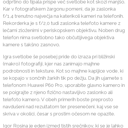
odprtino do tipala prispe več svetlobe kot skozi manjšo.
Kar v fotografskem žargonu pomeni, da je zaslonka
f/1,4 trenutno največja na katerikoli kameri na telefonih.
Rekorderka je s f/2,0 tudi zaslonka telefoto kamere z
lečami zloženimi v periskopskem objektivu. Noben drug
telefon nima svetlobno tako občutljivega objektiva
kamere s takšno zasnovo.
Igra svetlobe še posebej pride do izraza pri bližinski
(makro) fotografiji, kjer nas zanimajo majhne
podrobnosti in teksture. Kot so majhne kapljice vode, ki
se kopajo v sončnih žarkih tik po dežju. Da jih ujamete s
telefonom Huawei P60 Pro, uporabite glavno kamero in
se poigrajte z njeno fizično nastavljivo zaslonko ali
telefoto kamero. V obeh primerih boste preprosto
navdušeni nad rezultatom ter presenečeni, kaj vse se
skriva v okolici, česar s prostim očesom ne opazite.
Igor Rosina je eden izmed tistih srečnikov, ki se je lahko