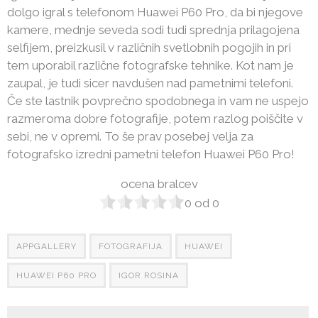
dolgo igral s telefonom Huawei P60 Pro, da bi njegove
kamere, mednje seveda sodi tudi sprednja prilagojena
selfijem, preizkusil v različnih svetlobnih pogojih in pri
tem uporabil različne fotografske tehnike. Kot nam je
zaupal, je tudi sicer navdušen nad pametnimi telefoni.
Če ste lastnik povprečno spodobnega in vam ne uspejo
razmeroma dobre fotografije, potem razlog poiščite v
sebi, ne v opremi. To še prav posebej velja za
fotografsko izredni pametni telefon Huawei P60 Pro!
ocena bralcev
0
od
0
APPGALLERY
FOTOGRAFIJA
HUAWEI
HUAWEI P60 PRO
IGOR ROSINA