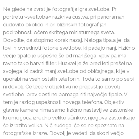
Ne glede na zvrst je fotografija igra svetlobe. Pri
portretu »svetloba« razkriva čustva, pri panoramah
čudovito okolico in pri bližinskih fotografijah
podrobnosti očem skritega miniaturnega sveta.
Dovolite, da stopimo korak nazaj. Naloga tipala je, da
lovi in ovrednoti fotone svetlobe, ki padejo nanj. Fizično
večje tipalo je uspešnejše od manjšega, vpliv pa ima
ravno tako barvni filter. Huawei je že pred leti prešel na
svojega, ki zadrži manj svetlobe od običajnega, ki je v
uporabi na vseh ostalih telefonih. Toda to samo po sebi
ni dovolj. Če leče v objektivu ne prepustijo dovolj
svetlobe, prav dosti ne pomaga niti največje tipalo. V
tem je razlog uspešnosti novega telefona. Objektiv
glavne kamere nima samo fizično nastavljive zaslonske,
ki omogoča izredno veliko učinkov, njegova zaslonka je
še izrazito velika. Nič hudega, če se ne spoznate na
fotografske izraze. Dovolj je vedeti, da skozi večjo