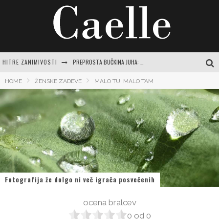
HITRE ZANIMIVOSTI
PREPROSTA BUČKINA JUHA: RECEPTI IN NASVETI ZA JESENSKO RAZVAJANJE
EVROPSKI POTROŠNIKI NAVDUŠENO KUPUJEJO NOVI SAMSUNG GALAXY Z FOLD8
HOME
ŽENSKE ZADEVE
MALO TU, MALO TAM
TEČAJ VARNE VOŽNJE: POPOLN VODNIK ZA SAMOZAVESTNO IN VARNO POTOVANJE PO SLOVENSKIH CESTAH
ČAJI ZA ŽELODEC IN PREBAVO: VAŠ CELOVIT VODNIK DO POMIRITVE IN RAVNOVESJA
CENTER VARNE VOŽNJE LOGATEC: CELOVIT VODNIK ZA SAMOZAVESTNO VOŽNJO IN IZPOPOLNJEVANJE
Fotografija že dolgo ni več igrača posvečenih
ocena bralcev
0
od
0