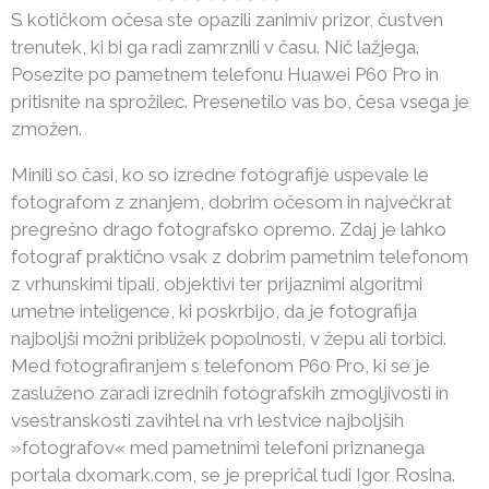
S kotičkom očesa ste opazili zanimiv prizor, čustven
trenutek, ki bi ga radi zamrznili v času. Nič lažjega.
Posezite po pametnem telefonu Huawei P60 Pro in
pritisnite na sprožilec. Presenetilo vas bo, česa vsega je
zmožen.
Minili so časi, ko so izredne fotografije uspevale le
fotografom z znanjem, dobrim očesom in največkrat
pregrešno drago fotografsko opremo. Zdaj je lahko
fotograf praktično vsak z dobrim pametnim telefonom
z vrhunskimi tipali, objektivi ter prijaznimi algoritmi
umetne inteligence, ki poskrbijo, da je fotografija
najboljši možni približek popolnosti, v žepu ali torbici.
Med fotografiranjem s telefonom P60 Pro, ki se je
zasluženo zaradi izrednih fotografskih zmogljivosti in
vsestranskosti zavihtel na vrh lestvice najboljših
»fotografov« med pametnimi telefoni priznanega
portala dxomark.com, se je prepričal tudi Igor Rosina.