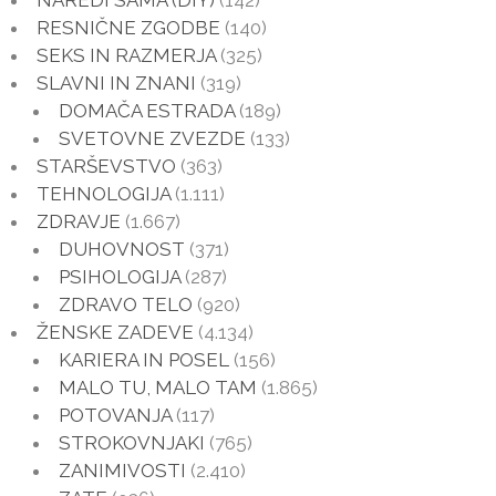
RESNIČNE ZGODBE
(140)
SEKS IN RAZMERJA
(325)
SLAVNI IN ZNANI
(319)
DOMAČA ESTRADA
(189)
SVETOVNE ZVEZDE
(133)
STARŠEVSTVO
(363)
TEHNOLOGIJA
(1.111)
ZDRAVJE
(1.667)
DUHOVNOST
(371)
PSIHOLOGIJA
(287)
ZDRAVO TELO
(920)
ŽENSKE ZADEVE
(4.134)
KARIERA IN POSEL
(156)
MALO TU, MALO TAM
(1.865)
POTOVANJA
(117)
STROKOVNJAKI
(765)
ZANIMIVOSTI
(2.410)