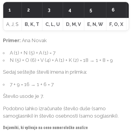
1
2
3
4
5
6
A, J, S
B, K, T
C, L, U
D, M, V
E, N, W
F, O, X
G
Primer:
Ana Novak
A (1) + N (5) + A (1) = 7
N (5) + O (6) + V (4) + A (1) + K (2) = 18 → 1 + 8 = 9
Sedaj seštejte števili imena in priimka:
7 + 9 = 16 → 1 + 6 = 7
Število usode je 7.
Podobno lahko izračunate število duše (samo
samoglasniki) in število osebnosti (samo soglasniki).
Dejavniki, ki vplivajo na ceno numerološke analize