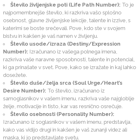
Število življenjske poti (Life Path Number):
To je
najpomembnejše število, ki razkriva vašo splošno
osebnost, glavne življenjske lekcije, talente in izzive, s
katerimi se boste srečevali. Pove, kdo ste v svojem
bistvu in kakšen je vaš namen v življenju.
Število usode/izraza (Destiny/Expression
Number):
Izračunano iz vašega polnega imena,
razkriva vaše naravne sposobnosti, talente in potencial,
ki ga prinašate v svet. Pove, kako se izražate in kaj lahko
dosežete.
Število duše/želja srca (Soul Urge/Heart’s
Desire Number):
To število, izračunano iz
samoglasnikov v vašem imenu, razkriva vaše najgloblje
želje, motivacije in tisto, kar vas resnično osrečuje.
Število osebnosti (Personality Number):
Izračunano iz soglasnikov v vašem imenu, predstavlja,
kako vas vidijo drugi in kakšen je vaš zunanji videz ali
maska, ki jo predstavljate svetu.