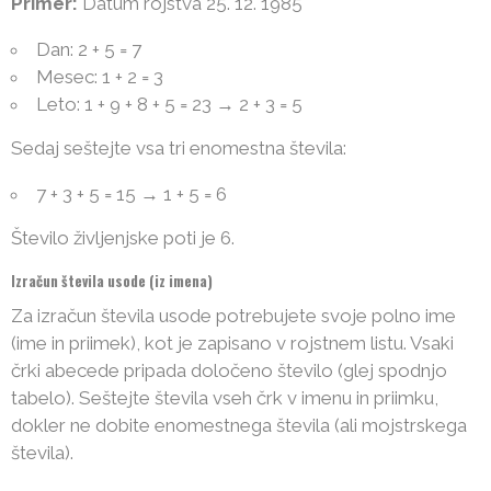
Primer:
Datum rojstva 25. 12. 1985
Dan: 2 + 5 = 7
Mesec: 1 + 2 = 3
Leto: 1 + 9 + 8 + 5 = 23 → 2 + 3 = 5
Sedaj seštejte vsa tri enomestna števila:
7 + 3 + 5 = 15 → 1 + 5 = 6
Število življenjske poti je 6.
Izračun števila usode (iz imena)
Za izračun števila usode potrebujete svoje polno ime
(ime in priimek), kot je zapisano v rojstnem listu. Vsaki
črki abecede pripada določeno število (glej spodnjo
tabelo). Seštejte števila vseh črk v imenu in priimku,
dokler ne dobite enomestnega števila (ali mojstrskega
števila).