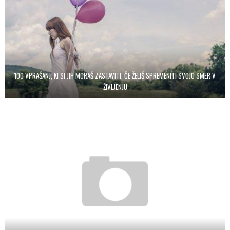
100 VPRAŠANJ, KI SI JIH MORAŠ ZASTAVITI, ČE ŽELIŠ SPREMENITI SVOJO SMER V
ŽIVLJENJU