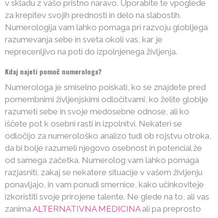
v skladu z vašo pristno naravo. Uporabite te vpoglede
za krepitev svojih prednosti in delo na slabostih.
Numerologija vam lahko pomaga pri razvoju globljega
razumevanja sebe in sveta okoli vas, kar je
neprecenljivo na poti do izpolnjenega življenja.
Kdaj najeti pomoč numerologa?
Numerologa je smiselno poiskati, ko se znajdete pred
pomembnimi življenjskimi odločitvami, ko želite globlje
razumeti sebe in svoje medosebne odnose, ali ko
iščete pot k osebni rasti in izpolnitvi. Nekateri se
odločijo za numerološko analizo tudi ob rojstvu otroka,
da bi bolje razumeli njegovo osebnost in potencial že
od samega začetka. Numerolog vam lahko pomaga
razjasniti, zakaj se nekatere situacije v vašem življenju
ponavljajo, in vam ponudi smernice, kako učinkoviteje
izkoristiti svoje prirojene talente. Ne glede na to, ali vas
zanima
ALTERNATIVNA MEDICINA
ali pa preprosto