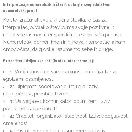
Interpretacija numeroloških števil: odkrijte svoj edinstven
numerološki profil
Ko ste izračunali svoja ključna števila, je čas za
interpretacijo. Vsako število ima svoje pozitivne in
negativne lastnosti ter specifične lekcije, ki jih prinaša.
Numerološki pomen imen in njihova interpretacija nam
omogočata, da globlje razumemo sebe in druge.
Pomen števil življenjske poti (kratka interpretacija):
1:
Vodja, inovator, samostojnost, ambicija. Izziv:
egoizem, osamljenost.
2:
Diplomat, sodelovanje, intuicija. Izziv:
neodločnost, preobčutljivost.
3:
Ustvarjalec, komunikator, optimizem. Izziv:
površnost, razpršenost.
4:
Graditelj, organizator, stabilnost. Izziv: trdoglavost,
omejenost.
5:
Pustolovec, svoboda, sprememba. Izziv: