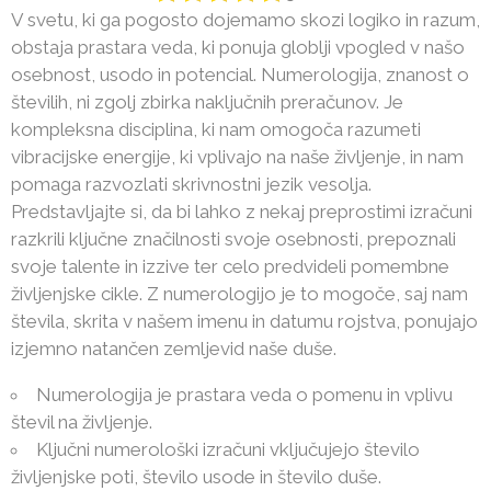
V svetu, ki ga pogosto dojemamo skozi logiko in razum,
obstaja prastara veda, ki ponuja globlji vpogled v našo
osebnost, usodo in potencial. Numerologija, znanost o
številih, ni zgolj zbirka naključnih preračunov. Je
kompleksna disciplina, ki nam omogoča razumeti
vibracijske energije, ki vplivajo na naše življenje, in nam
pomaga razvozlati skrivnostni jezik vesolja.
Predstavljajte si, da bi lahko z nekaj preprostimi izračuni
razkrili ključne značilnosti svoje osebnosti, prepoznali
svoje talente in izzive ter celo predvideli pomembne
življenjske cikle. Z numerologijo je to mogoče, saj nam
števila, skrita v našem imenu in datumu rojstva, ponujajo
izjemno natančen zemljevid naše duše.
Numerologija je prastara veda o pomenu in vplivu
števil na življenje.
Ključni numerološki izračuni vključujejo število
življenjske poti, število usode in število duše.