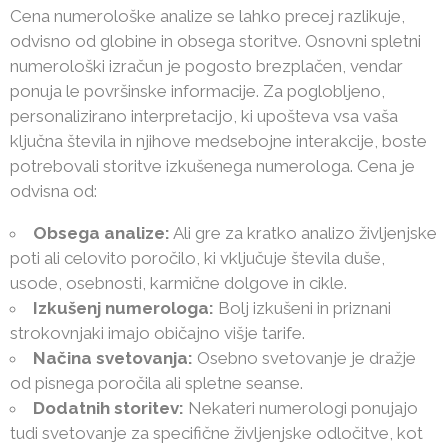
Cena numerološke analize se lahko precej razlikuje,
odvisno od globine in obsega storitve. Osnovni spletni
numerološki izračun je pogosto brezplačen, vendar
ponuja le površinske informacije. Za poglobljeno,
personalizirano interpretacijo, ki upošteva vsa vaša
ključna števila in njihove medsebojne interakcije, boste
potrebovali storitve izkušenega numerologa. Cena je
odvisna od:
Obsega analize:
Ali gre za kratko analizo življenjske
poti ali celovito poročilo, ki vključuje števila duše,
usode, osebnosti, karmične dolgove in cikle.
Izkušenj numerologa:
Bolj izkušeni in priznani
strokovnjaki imajo običajno višje tarife.
Načina svetovanja:
Osebno svetovanje je dražje
od pisnega poročila ali spletne seanse.
Dodatnih storitev:
Nekateri numerologi ponujajo
tudi svetovanje za specifične življenjske odločitve, kot