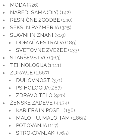
MODA
(526)
NAREDI SAMA (DIY)
(142)
RESNIČNE ZGODBE
(140)
SEKS IN RAZMERJA
(325)
SLAVNI IN ZNANI
(319)
DOMAČA ESTRADA
(189)
SVETOVNE ZVEZDE
(133)
STARŠEVSTVO
(363)
TEHNOLOGIJA
(1.111)
ZDRAVJE
(1.667)
DUHOVNOST
(371)
PSIHOLOGIJA
(287)
ZDRAVO TELO
(920)
ŽENSKE ZADEVE
(4.134)
KARIERA IN POSEL
(156)
MALO TU, MALO TAM
(1.865)
POTOVANJA
(117)
STROKOVNJAKI
(765)