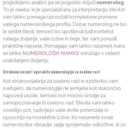
poglobljeno analizo pa se pogosto vključi
numerolog
.
To je oseba, ki je specializirana za interpretacijo števil in
vam lahko pomaga razvozlati kompleksne pomene
vašega numerološkega profila. Dobar numerolog ne bo
le seštel števil, temveč bo upošteval tudi kontekst
vašega življenja, vaše izzive in želje, ter vam ponudil
praktične nasvete. Pomagajo vam lahko razumeti, kako
se lahko
NUMEROLOŠKI NAMIGI
odražajo v vašem
vsakdanjem življenju.
Strokovni nasvet: uporabite numerologijo za osebno rast
Kot strokovnjakinja za osebno rast in ezoteriko vam
svetujem, da numerologije ne jemljete kot dokončno
napoved usode, temveč kot močno orodje za
samopoznavanje in osebno rast. Števila vam lahko
osvetlijo pot, razkrijejo vaše skrite potenciale in
opozorijo na morebitne izzive. Ko razumete svoje
numerološke vibracije, lažje sprejemate odločitve, ki so