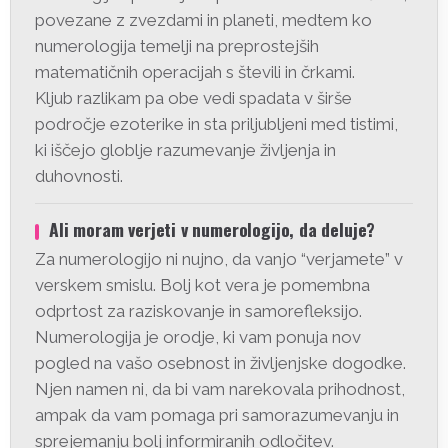
povezane z zvezdami in planeti, medtem ko
numerologija temelji na preprostejših
matematičnih operacijah s števili in črkami.
Kljub razlikam pa obe vedi spadata v širše
področje ezoterike in sta priljubljeni med tistimi,
ki iščejo globlje razumevanje življenja in
duhovnosti.
Ali moram verjeti v numerologijo, da deluje?
Za numerologijo ni nujno, da vanjo “verjamete” v
verskem smislu. Bolj kot vera je pomembna
odprtost za raziskovanje in samorefleksijo.
Numerologija je orodje, ki vam ponuja nov
pogled na vašo osebnost in življenjske dogodke.
Njen namen ni, da bi vam narekovala prihodnost,
ampak da vam pomaga pri samorazumevanju in
sprejemanju bolj informiranih odločitev.