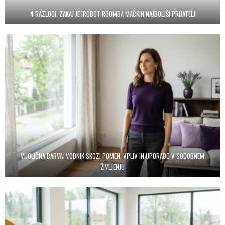
4 RAZLOGI, ZAKAJ JE IROBOT ROOMBA MAČKIN NAJBOLJŠI PRIJATELJ
VIJOLIČNA BARVA: VODNIK SKOZI POMEN, VPLIV IN UPORABO V SODOBNEM
ŽIVLJENJU