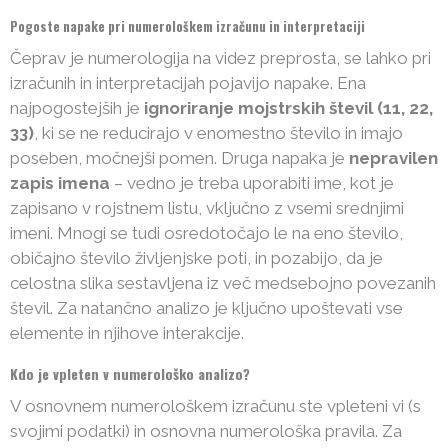
Pogoste napake pri numerološkem izračunu in interpretaciji
Čeprav je numerologija na videz preprosta, se lahko pri
izračunih in interpretacijah pojavijo napake. Ena
najpogostejših je
ignoriranje mojstrskih števil (11, 22,
33)
, ki se ne reducirajo v enomestno število in imajo
poseben, močnejši pomen. Druga napaka je
nepravilen
zapis imena
– vedno je treba uporabiti ime, kot je
zapisano v rojstnem listu, vključno z vsemi srednjimi
imeni. Mnogi se tudi osredotočajo le na eno število,
običajno število življenjske poti, in pozabijo, da je
celostna slika sestavljena iz več medsebojno povezanih
števil. Za natančno analizo je ključno upoštevati vse
elemente in njihove interakcije.
Kdo je vpleten v numerološko analizo?
V osnovnem numerološkem izračunu ste vpleteni vi (s
svojimi podatki) in osnovna numerološka pravila. Za