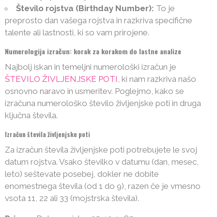
Število rojstva (Birthday Number):
To je
preprosto dan vašega rojstva in razkriva specifične
talente ali lastnosti, ki so vam prirojene.
Numerologija izračun: korak za korakom do lastne analize
Najbolj iskan in temeljni numerološki izračun je
ŠTEVILO ŽIVLJENJSKE POTI
, ki nam razkriva našo
osnovno naravo in usmeritev. Poglejmo, kako se
izračuna numerološko število življenjske poti in druga
ključna števila.
Izračun števila življenjske poti
Za izračun števila življenjske poti potrebujete le svoj
datum rojstva. Vsako številko v datumu (dan, mesec,
leto) seštevate posebej, dokler ne dobite
enomestnega števila (od 1 do 9), razen če je vmesno
vsota 11, 22 ali 33 (mojstrska števila).