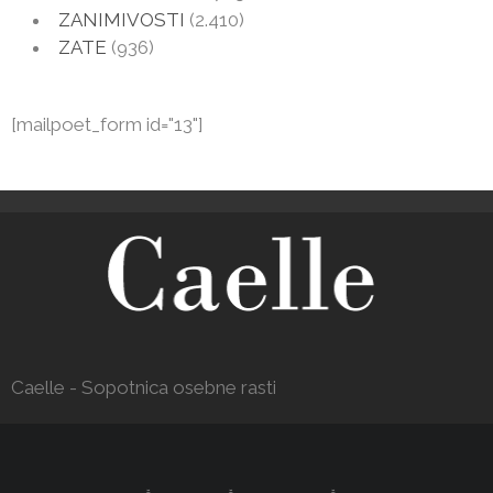
ZANIMIVOSTI
(2.410)
ZATE
(936)
[mailpoet_form id="13"]
Caelle - Sopotnica osebne rasti