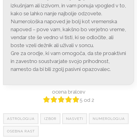
izkušnjam ali izzivom, in vam ponuja vpogled v to,
kako se lahko nanje najbolje odzovete.
Numerološka napoved je bolj kot vremenska
napoved – pove vam, kakšno bo verjetno vreme,
vendar ste še vedno vi tisti, ki se odločite, ali
boste vzeli dežnik ali uživali v soncu.
Gre za orodje, ki vam omogoča, da ste proaktivni
in zavestno soustvarjate svojo prihodnost,
namesto da bi bili zgolj pasivni opazovalec.
ocena bralcev
5
od
2
ASTROLOGIJA
IZBOR
NASVETI
NUMEROLOGIJA
OSEBNA RAST