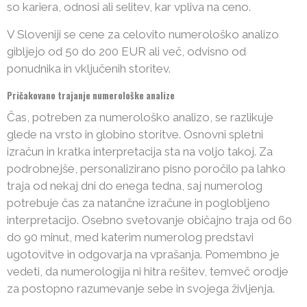
so kariera, odnosi ali selitev, kar vpliva na ceno.
V Sloveniji se cene za celovito numerološko analizo
gibljejo od 50 do 200 EUR ali več, odvisno od
ponudnika in vključenih storitev.
Pričakovano trajanje numerološke analize
Čas, potreben za numerološko analizo, se razlikuje
glede na vrsto in globino storitve. Osnovni spletni
izračun in kratka interpretacija sta na voljo takoj. Za
podrobnejše, personalizirano pisno poročilo pa lahko
traja od nekaj dni do enega tedna, saj numerolog
potrebuje čas za natančne izračune in poglobljeno
interpretacijo. Osebno svetovanje običajno traja od 60
do 90 minut, med katerim numerolog predstavi
ugotovitve in odgovarja na vprašanja. Pomembno je
vedeti, da numerologija ni hitra rešitev, temveč orodje
za postopno razumevanje sebe in svojega življenja.