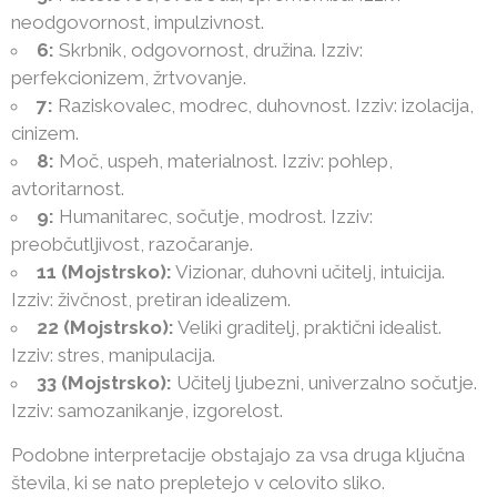
neodgovornost, impulzivnost.
6:
Skrbnik, odgovornost, družina. Izziv:
perfekcionizem, žrtvovanje.
7:
Raziskovalec, modrec, duhovnost. Izziv: izolacija,
cinizem.
8:
Moč, uspeh, materialnost. Izziv: pohlep,
avtoritarnost.
9:
Humanitarec, sočutje, modrost. Izziv:
preobčutljivost, razočaranje.
11 (Mojstrsko):
Vizionar, duhovni učitelj, intuicija.
Izziv: živčnost, pretiran idealizem.
22 (Mojstrsko):
Veliki graditelj, praktični idealist.
Izziv: stres, manipulacija.
33 (Mojstrsko):
Učitelj ljubezni, univerzalno sočutje.
Izziv: samozanikanje, izgorelost.
Podobne interpretacije obstajajo za vsa druga ključna
števila, ki se nato prepletejo v celovito sliko.