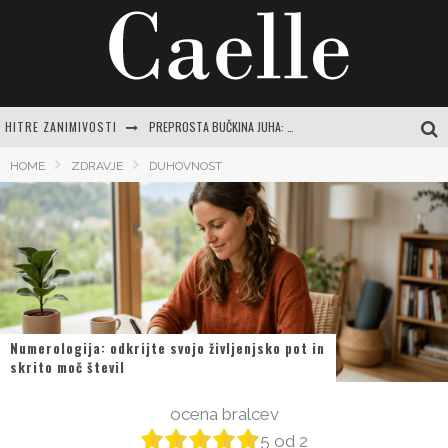
PREPROSTA BUČKINA JUHA: RECEPTI IN NASVETI ZA JESENSKO RAZVAJANJE
HITRE ZANIMIVOSTI
EVROPSKI POTROŠNIKI NAVDUŠENO KUPUJEJO NOVI SAMSUNG GALAXY Z FOLD8
HOME
ZDRAVJE
DUHOVNOST
TEČAJ VARNE VOŽNJE: POPOLN VODNIK ZA SAMOZAVESTNO IN VARNO POTOVANJE PO SLOVENSKIH CESTAH
ČAJI ZA ŽELODEC IN PREBAVO: VAŠ CELOVIT VODNIK DO POMIRITVE IN RAVNOVESJA
CENTER VARNE VOŽNJE LOGATEC: CELOVIT VODNIK ZA SAMOZAVESTNO VOŽNJO IN IZPOPOLNJEVANJE
Numerologija: odkrijte svojo življenjsko pot in
skrito moč števil
ocena bralcev
5
od
2