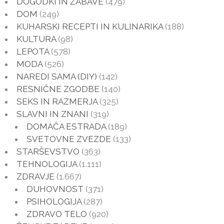
DOGODKI IN ZABAVE
(479)
DOM
(249)
KUHARSKI RECEPTI IN KULINARIKA
(188)
KULTURA
(98)
LEPOTA
(578)
MODA
(526)
NAREDI SAMA (DIY)
(142)
RESNIČNE ZGODBE
(140)
SEKS IN RAZMERJA
(325)
SLAVNI IN ZNANI
(319)
DOMAČA ESTRADA
(189)
SVETOVNE ZVEZDE
(133)
STARŠEVSTVO
(363)
TEHNOLOGIJA
(1.111)
ZDRAVJE
(1.667)
DUHOVNOST
(371)
PSIHOLOGIJA
(287)
ZDRAVO TELO
(920)