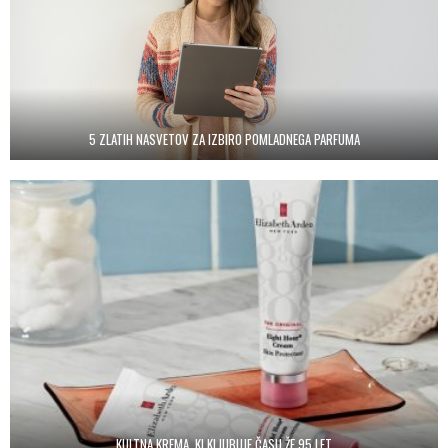
5 ZLATIH NASVETOV ZA IZBIRO POMLADNEGA PARFUMA
KULTNA KREMA, KI KLJUBUJE ČASU ŽE 95 LET