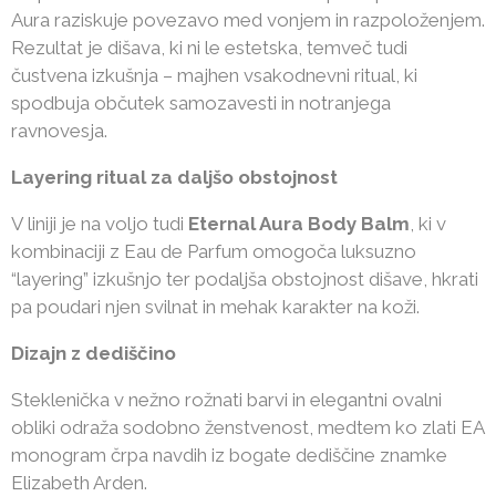
Aura raziskuje povezavo med vonjem in razpoloženjem.
Rezultat je dišava, ki ni le estetska, temveč tudi
čustvena izkušnja – majhen vsakodnevni ritual, ki
spodbuja občutek samozavesti in notranjega
ravnovesja.
Layering ritual za daljšo obstojnost
V liniji je na voljo tudi
Eternal Aura Body Balm
, ki v
kombinaciji z Eau de Parfum omogoča luksuzno
“layering” izkušnjo ter podaljša obstojnost dišave, hkrati
pa poudari njen svilnat in mehak karakter na koži.
Dizajn z dediščino
Steklenička v nežno rožnati barvi in elegantni ovalni
obliki odraža sodobno ženstvenost, medtem ko zlati EA
monogram črpa navdih iz bogate dediščine znamke
Elizabeth Arden.