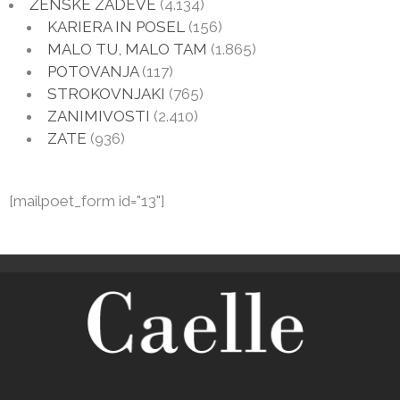
ŽENSKE ZADEVE
(4.134)
KARIERA IN POSEL
(156)
MALO TU, MALO TAM
(1.865)
POTOVANJA
(117)
STROKOVNJAKI
(765)
ZANIMIVOSTI
(2.410)
ZATE
(936)
[mailpoet_form id="13"]