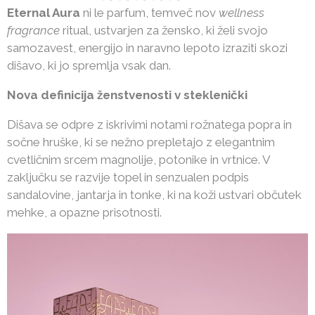
Eternal Aura
ni le parfum, temveč nov
wellness
fragrance
ritual, ustvarjen za žensko, ki želi svojo
samozavest, energijo in naravno lepoto izraziti skozi
dišavo, ki jo spremlja vsak dan.
Nova definicija ženstvenosti v steklenički
Dišava se odpre z iskrivimi notami rožnatega popra in
sočne hruške, ki se nežno prepletajo z elegantnim
cvetličnim srcem magnolije, potonike in vrtnice. V
zaključku se razvije topel in senzualen podpis
sandalovine, jantarja in tonke, ki na koži ustvari občutek
mehke, a opazne prisotnosti.