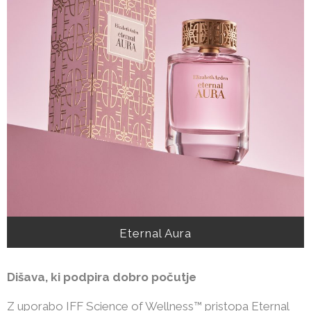
Eternal Aura
Dišava, ki podpira dobro počutje
Z uporabo IFF Science of Wellness™ pristopa Eternal