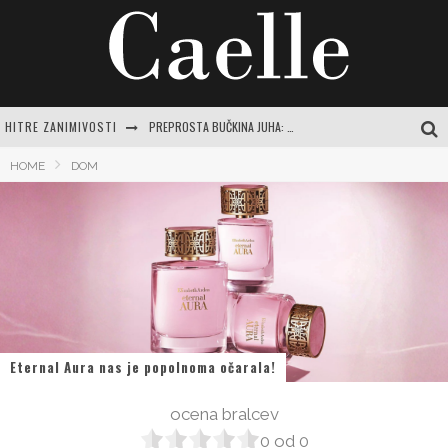
HITRE ZANIMIVOSTI
PREPROSTA BUČKINA JUHA: RECEPTI IN NASVETI ZA JESENSKO RAZVAJANJE
EVROPSKI POTROŠNIKI NAVDUŠENO KUPUJEJO NOVI SAMSUNG GALAXY Z FOLD8
HOME
DOM
TEČAJ VARNE VOŽNJE: POPOLN VODNIK ZA SAMOZAVESTNO IN VARNO POTOVANJE PO SLOVENSKIH CESTAH
ČAJI ZA ŽELODEC IN PREBAVO: VAŠ CELOVIT VODNIK DO POMIRITVE IN RAVNOVESJA
CENTER VARNE VOŽNJE LOGATEC: CELOVIT VODNIK ZA SAMOZAVESTNO VOŽNJO IN IZPOPOLNJEVANJE
Eternal Aura nas je popolnoma očarala!
ocena bralcev
0
od
0