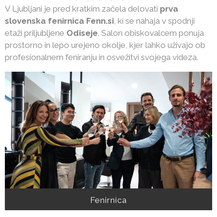
V Ljubljani je pred kratkim začela delovati
prva
slovenska fenirnica Fenn.si
, ki se nahaja v spodnji
etaži priljubljene
Odisej
e
. Salon obiskovalcem ponuja
prostorno in lepo urejeno okolje, kjer lahko uživajo ob
profesionalnem feniranju in osvežitvi svojega videza.
Fenirnica