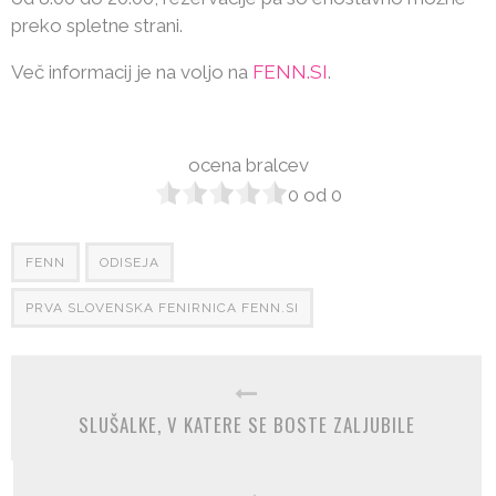
preko spletne strani.
Več informacij je na voljo na
FENN.SI
.
ocena bralcev
0
od
0
FENN
ODISEJA
PRVA SLOVENSKA FENIRNICA FENN.SI
SLUŠALKE, V KATERE SE BOSTE ZALJUBILE