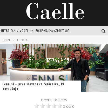
HITRE ZANIMIVOSTI
FOLNA KISLINA: CELOVIT VODNIK ZA RAZUMEVANJE POMANJKANJA IN POT DO VITALNOSTI
INTUICIJA: TIHI GLAS, KI NAS VODI SKOZI ŽIVLJENJE
HOME
LEPOTA
MISLI O NARAVI: ZAKAJ JE POVEZAVA Z ZELENO MODROSTJO KLJUČNA ZA SODOBNO ŽENSKO
JASNA GRBIČ: CELOVIT VODNIK PO ŽIVLJENJU IN DELU SLOVENSKE IKONE
SRCE DOMA: VODIČ DO USTVARJANJA PRISTNEGA ZATOČIŠČA Z NAJLEPŠIMI MISLIMI
Fenn.si – prva slovenska fenirnica, ki
navdušuje
ocena bralcev
0
od
0