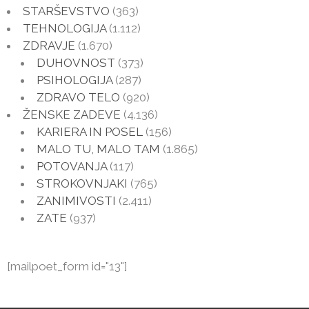
STARŠEVSTVO
(363)
TEHNOLOGIJA
(1.112)
ZDRAVJE
(1.670)
DUHOVNOST
(373)
PSIHOLOGIJA
(287)
ZDRAVO TELO
(920)
ŽENSKE ZADEVE
(4.136)
KARIERA IN POSEL
(156)
MALO TU, MALO TAM
(1.865)
POTOVANJA
(117)
STROKOVNJAKI
(765)
ZANIMIVOSTI
(2.411)
ZATE
(937)
[mailpoet_form id="13"]