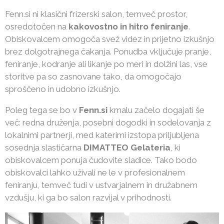
Fenn.si ni klasični frizerski salon, temveč prostor,
osredotočen na
kakovostno in hitro feniranje
.
Obiskovalcem omogoča svež videz in prijetno izkušnjo
brez dolgotrajnega čakanja. Ponudba vključuje pranje,
feniranje, kodranje ali likanje po meri in dolžini las, vse
storitve pa so zasnovane tako, da omogočajo
sproščeno in udobno izkušnjo.
Poleg tega se bo v
Fenn.si
kmalu začelo dogajati še
več: redna druženja, posebni dogodki in sodelovanja z
lokalnimi partnerji, med katerimi izstopa priljubljena
sosednja slastičarna
D
IMATTEO Gelateria
, ki
obiskovalcem ponuja čudovite sladice. Tako bodo
obiskovalci lahko uživali ne le v profesionalnem
feniranju, temveč tudi v ustvarjalnem in družabnem
vzdušju, ki ga bo salon razvijal v prihodnosti.