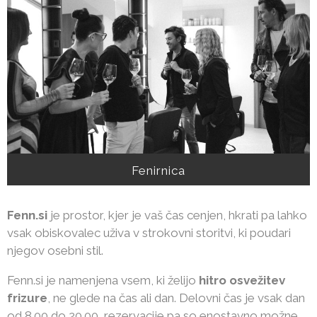
Fenirnica
Fenn.si
je prostor, kjer je vaš čas cenjen, hkrati pa lahko
vsak obiskovalec uživa v strokovni storitvi, ki poudari
njegov osebni stil.
Fenn.si je namenjena vsem, ki želijo
hitro osvežitev
frizure
, ne glede na čas ali dan. Delovni čas je vsak dan
od 8.00 do 20.00, rezervacije pa so enostavno možne