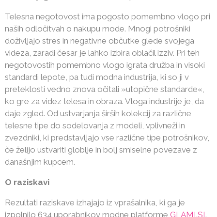
Telesna negotovost ima pogosto pomembno vlogo pri
naših odločitvah o nakupu mode. Mnogi potrošniki
doživljajo stres in negativne občutke glede svojega
videza, zaradi česar je lahko izbira oblačil izziv. Pri teh
negotovostih pomembno vlogo igrata družba in visoki
standardi lepote, pa tudi modna industrija, ki so ji v
preteklosti vedno znova očitali »utopične standarde«,
ko gre za videz telesa in obraza. Vloga industrije je, da
daje zgled. Od ustvarjanja širših kolekcij za različne
telesne tipe do sodelovanja z modeli, vplivneži in
zvezdniki, ki predstavljajo vse različne tipe potrošnikov,
če želijo ustvariti globlje in bolj smiselne povezave z
današnjim kupcem.
O raziskavi
Rezultati raziskave izhajajo iz vprašalnika, ki ga je
izpolnilo 634 uporabnikov modne platforme
GLAMI.SI
.