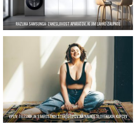
RAZLIKA SAMSUNGA: ZANESLJIVOST APARATOV, KI JIM LAHKO ZAUPATE
VPLIV TELESNIH IN STAROSTNIH STEREOTIPOV NA NAVADE SLOVENSKIH KUPCEV