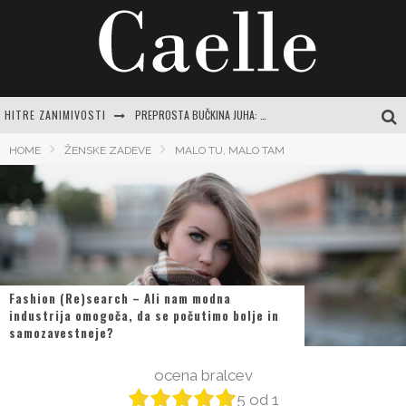
HITRE ZANIMIVOSTI
PREPROSTA BUČKINA JUHA: RECEPTI IN NASVETI ZA JESENSKO RAZVAJANJE
EVROPSKI POTROŠNIKI NAVDUŠENO KUPUJEJO NOVI SAMSUNG GALAXY Z FOLD8
HOME
ŽENSKE ZADEVE
MALO TU, MALO TAM
TEČAJ VARNE VOŽNJE: POPOLN VODNIK ZA SAMOZAVESTNO IN VARNO POTOVANJE PO SLOVENSKIH CESTAH
ČAJI ZA ŽELODEC IN PREBAVO: VAŠ CELOVIT VODNIK DO POMIRITVE IN RAVNOVESJA
CENTER VARNE VOŽNJE LOGATEC: CELOVIT VODNIK ZA SAMOZAVESTNO VOŽNJO IN IZPOPOLNJEVANJE
Fashion (Re)search – Ali nam modna
industrija omogoča, da se počutimo bolje in
samozavestneje?
ocena bralcev
5
od
1