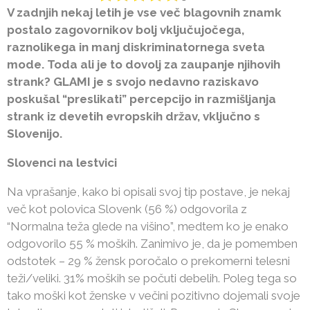
V zadnjih nekaj letih je vse več blagovnih znamk
postalo zagovornikov bolj vključujočega,
raznolikega in manj diskriminatornega sveta
mode. Toda ali je to dovolj za zaupanje njihovih
strank? GLAMI je s svojo nedavno raziskavo
poskušal “preslikati” percepcijo in razmišljanja
strank iz devetih evropskih držav, vključno s
Slovenijo.
Slovenci na lestvici
Na vprašanje, kako bi opisali svoj tip postave, je nekaj
več kot polovica Slovenk (56 %) odgovorila z
“Normalna teža glede na višino”, medtem ko je enako
odgovorilo 55 % moških. Zanimivo je, da je pomemben
odstotek – 29 % žensk poročalo o prekomerni telesni
teži/veliki. 31% moških se počuti debelih. Poleg tega so
tako moški kot ženske v večini pozitivno dojemali svoje