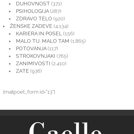
DUHOVNOST
(371)
PSIHOLOGIJA
(287)
ZDRAVO TELO
(920)
ŽENSKE ZADEVE
(4.134)
KARIERA IN POSEL
(156)
MALO TU, MALO TAM
(1.865)
POTOVANJA
(117)
STROKOVNJAKI
(765)
ZANIMIVOSTI
(2.410)
ZATE
(936)
[mailpoet_form id="13"]