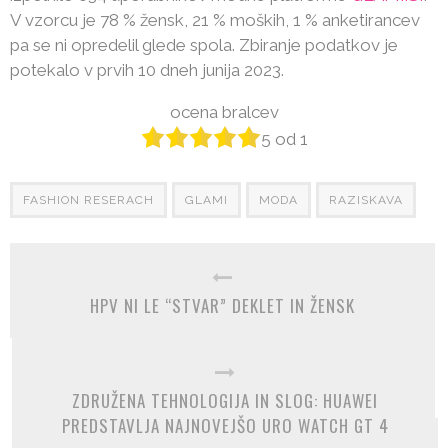
V vzorcu je 78 % žensk, 21 % moških, 1 % anketirancev
pa se ni opredelil glede spola. Zbiranje podatkov je
potekalo v prvih 10 dneh junija 2023.
ocena bralcev
5
od
1
FASHION RESERACH
GLAMI
MODA
RAZISKAVA
HPV NI LE “STVAR” DEKLET IN ŽENSK
ZDRUŽENA TEHNOLOGIJA IN SLOG: HUAWEI
PREDSTAVLJA NAJNOVEJŠO URO WATCH GT 4