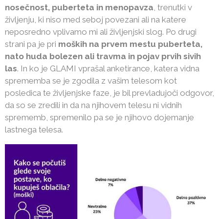
nosečnost, puberteta in menopavza
, trenutki v
življenju, ki niso med seboj povezani ali na katere
neposredno vplivamo mi ali življenjski slog. Po drugi
strani pa je pri
moških na prvem mestu puberteta,
nato huda bolezen ali travma in pojav prvih sivih
las
. In ko je GLAMI vprašal anketirance, katera vidna
sprememba se je zgodila z vašim telesom kot
posledica te življenjske faze, je bil prevladujoči odgovor,
da so se zredili in da na njihovem telesu ni vidnih
sprememb, spremenilo pa se je njihovo dojemanje
lastnega telesa.