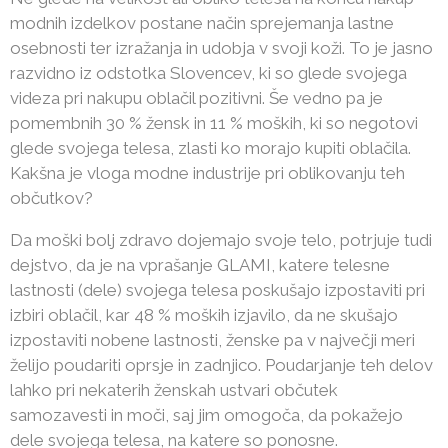
modnih izdelkov postane način sprejemanja lastne
osebnosti ter izražanja in udobja v svoji koži. To je jasno
razvidno iz odstotka Slovencev, ki so glede svojega
videza pri nakupu oblačil pozitivni. Še vedno pa je
pomembnih 30 % žensk in 11 % moških, ki so negotovi
glede svojega telesa, zlasti ko morajo kupiti oblačila.
Kakšna je vloga modne industrije pri oblikovanju teh
občutkov?
Da moški bolj zdravo dojemajo svoje telo, potrjuje tudi
dejstvo, da je na vprašanje GLAMI, katere telesne
lastnosti (dele) svojega telesa poskušajo izpostaviti pri
izbiri oblačil, kar 48 % moških izjavilo, da ne skušajo
izpostaviti nobene lastnosti, ženske pa v največji meri
želijo poudariti oprsje in zadnjico. Poudarjanje teh delov
lahko pri nekaterih ženskah ustvari občutek
samozavesti in moči, saj jim omogoča, da pokažejo
dele svojega telesa, na katere so ponosne.