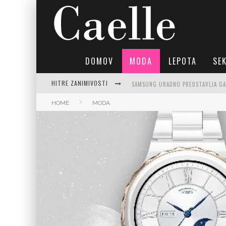
DOMOV
MODA
LEPOTA
SE
HITRE ZANIMIVOSTI
HOME
MODA
PREPROSTA BUČKINA JUHA: RECEPTI
JASNA GRBIČ: CELOVIT VODNIK PO 