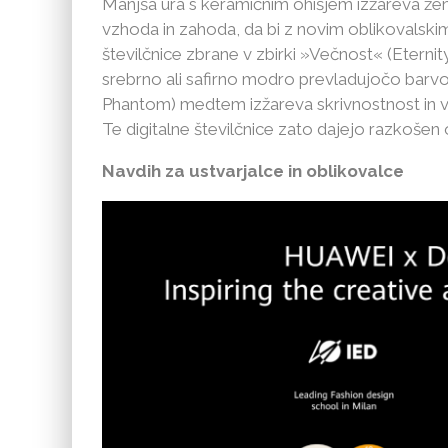
Manjša ura s keramičnim ohišjem izžareva žen
vzhoda in zahoda, da bi z novim oblikovalskim
številčnice zbrane v zbirki »Večnost« (Eternit
srebrno ali safirno modro prevladujočo barv
Phantom) medtem izžareva skrivnostnost in ve
Te digitalne številčnice zato dajejo razkošen 
Navdih za ustvarjalce in oblikovalce