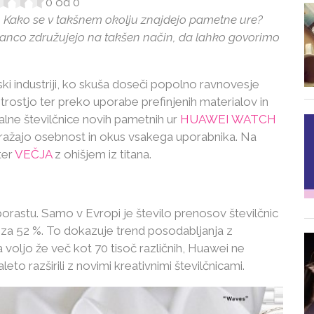
0
od
0
. Kako se v takšnem okolju znajdejo pametne ure?
ganco združujejo na takšen način, da lahko govorimo
ski industriji, ko skuša doseči popolno ravnovesje
rostjo ter preko uporabe prefinjenih materialov in
talne številčnice novih pametnih ur
HUAWEI WATCH
zražajo osebnost in okus vsakega uporabnika. Na
ter
VEČJA
z ohišjem iz titana.
orastu. Samo v Evropi je število prenosov številčnic
 za 52 %. To dokazuje trend posodabljanja z
oljo že več kot 70 tisoč različnih, Huawei ne
eto razširili z novimi kreativnimi številčnicami.