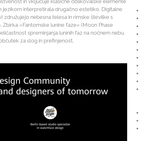
stvenost in vključuje klasične oblikovalske elemente
 jezikom interpretirala drugačno estetiko. Digitalne
y) združujejo nebesna telesa in rimske številke s
o. Zbirka »Fantomske lunine faze« (Moon Phase
ličastnost spreminjanja luninih faz na nočnem nebu.
občutek za slog in prefinjenost.