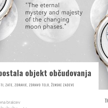
 postala objekt občudovanja
TI
,
ZATE
,
ZDRAVJE
,
ZDRAVO TELO
,
ŽENSKE ZADEVE
T
na bralcev