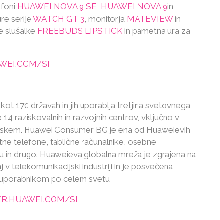
efoni
HUAWEI NOVA 9 SE
,
HUAWEI NOVA 9
in
ure serije
WATCH GT 3
, monitorja
MATEVIEW
in
ne slušalke
FREEBUDS LIPSTICK
in pametna ura za
WEI.COM/SI
 kot 170 državah in jih uporablja tretjina svetovnega
 14 raziskovalnih in razvojnih centrov, vključno v
 Kitajskem. Huawei Consumer BG je ena od Huaweievih
tne telefone, tablične računalnike, osebne
aku in drugo. Huaweieva globalna mreža je zgrajena na
 v telekomunikacijski industriji in je posvečena
v uporabnikom po celem svetu.
R.HUAWEI.COM/SI