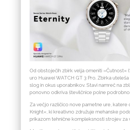
Od obstoječih zbirk velja omeniti »Čutnost« 
uro Huawei WATCH GT 3 Pro. Zbirka uteleša vr
slog in okus uporabnikov. Stavi namreč na zbl
ponovno odkriva številčnice polne podrobnosti
Za večjo različico nove pametne ure, katere oh
Knight«, ki kreativno združuje mehanske podo
prikazom tehnične kompleksnosti strojev za vs