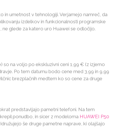
iko in umetnost v tehnologiji. Verjamejo namreč, da
blikovanju izdelkov in funkcionalnosti programske
 ne glede za katero uro Huawei se odločijo.
e) so na voljo po ekskluzivni ceni 1,99 € (z izjemo
e Zdravje. Po tem datumu bodo cene med 3,99 in 9,99
tevilčnic brezplačnih medtem ko so cene za druge
rat predstavljajo pametni telefoni. Na tem
krepil ponudbo, in sicer z modeloma
HUAWEI P50
ridružujejo še druge pametne naprave, ki olajšajo