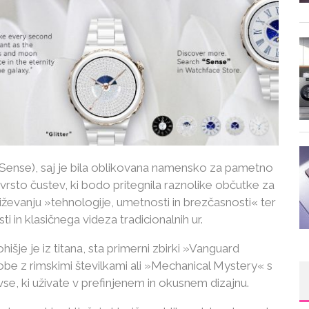
(Sense), saj je bila oblikovana namensko za pametno
sto čustev, ki bodo pritegnila raznolike občutke za
iževanju »tehnologije, umetnosti in brezčasnosti« ter
 in klasičnega videza tradicionalnih ur.
išje je iz titana, sta primerni zbirki »Vanguard
be z rimskimi številkami ali »Mechanical Mystery« s
e, ki uživate v prefinjenem in okusnem dizajnu.