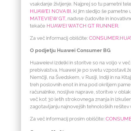
vsakdanje življenje. Najprej so tu pametni tel
HUAWEI NOVA 8I
, ki jim sledijo še pametne 
MATEVIEW GT
, nadvse čudovite in inovativ
tekače
HUAWEI WATCH GT RUNNER
.
Za več informacij obiščite:
CONSUMER.HUA
O podjetju Huawei Consumer BG
Huaweievi izdelki in storitve so na voljo v več
prebivalstva. Huawei je po svetu vzpostavil že
Nemčiji, na Švedskem, v Rusiji, Indiji in na
treh poslovnih enot in ima pod okriljem pame
računalnike, nosljive naprave, storitve v obl
več kot 30 letih strokovnega znanja in izkušenj
zagotavljanju najnovejših tehnoloških rešite
Za več informacij prosim obiščite:
CONSUME