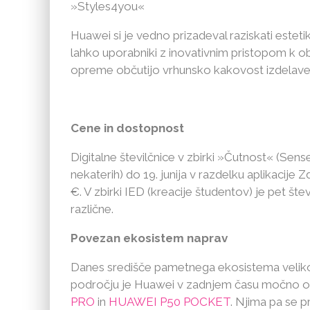
»Styles4you«
Huawei si je vedno prizadeval raziskati estet
lahko uporabniki z inovativnim pristopom k o
opreme občutijo vrhunsko kakovost izdelave,
Cene in dostopnost
Digitalne številčnice v zbirki »Čutnost« (Sens
nekaterih) do 19. junija v razdelku aplikacij
€. V zbirki IED (kreacije študentov) je pet š
različne.
Povezan ekosistem naprav
Danes središče pametnega ekosistema velikok
področju je Huawei v zadnjem času močno o
PRO
in
HUAWEI P50 POCKET
. Njima pa se p