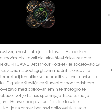
 ustvarjalnost, zato je sodeloval z Evropskim
imi močmi oblikovali digitalne številčnice za nove
ektu »HUAWEI Art in Your Pocket« je sodelovalo 15
[
nih številčnic na podlagi glavnih modnih trendov za
terpretacij tematike so uporabili različne tehnike, kot
afika. Digitalne številčnice študentov pod vodstvom
povezavo med oblikovanjem in tehnologijo ter
obude, kot je ta, nas spominjajo, kako tesno je
jami. Huawei podpira tudi številne lokalne
, kot je na primer berlinski oblikovalski studio