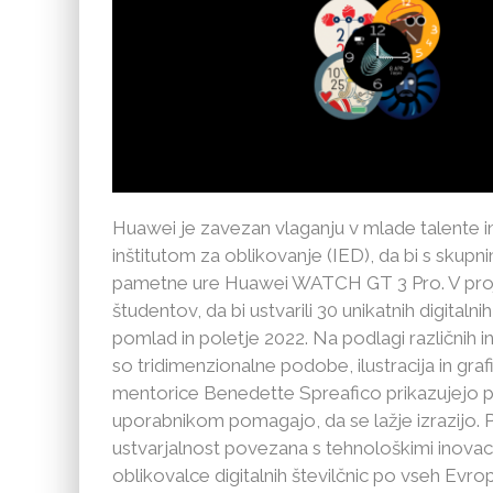
Huawei je zavezan vlaganju v mlade talente in
inštitutom za oblikovanje (IED), da bi s skupn
pametne ure Huawei WATCH GT 3 Pro. V proj
študentov, da bi ustvarili 30 unikatnih digital
pomlad in poletje 2022. Na podlagi različnih in
so tridimenzionalne podobe, ilustracija in gr
mentorice Benedette Spreafico prikazujejo 
uporabnikom pomagajo, da se lažje izrazijo. P
ustvarjalnost povezana s tehnološkimi inovaci
oblikovalce digitalnih številčnic po vseh Evropi