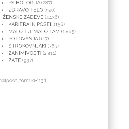
PSIHOLOGIJA
(287)
ZDRAVO TELO
(920)
ŽENSKE ZADEVE
(4.136)
KARIERA IN POSEL
(156)
MALO TU, MALO TAM
(1.865)
POTOVANJA
(117)
STROKOVNJAKI
(765)
ZANIMIVOSTI
(2.411)
ZATE
(937)
mailpoet_form id="13"]