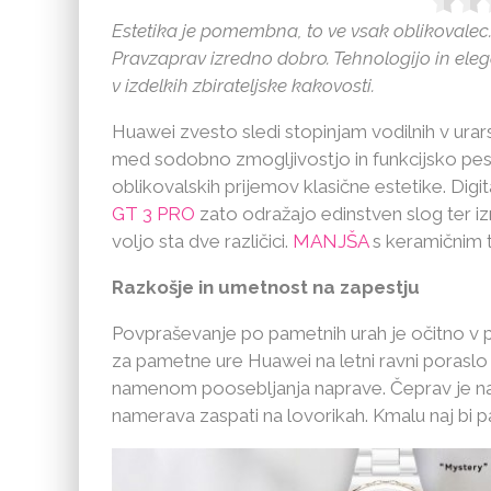
Estetika je pomembna, to ve vsak oblikovalec
Pravzaprav izredno dobro. Tehnologijo in ele
v izdelkih zbirateljske kakovosti.
Huawei zvesto sledi stopinjam vodilnih v urar
med sodobno zmogljivostjo in funkcijsko pest
oblikovalskih prijemov klasične estetike. Digi
GT 3 PRO
zato odražajo edinstven slog ter i
voljo sta dve različici.
MANJŠA
s keramičnim 
Razkošje in umetnost na zapestju
Povpraševanje po pametnih urah je očitno v p
za pametne ure Huawei na letni ravni poraslo
namenom poosebljanja naprave. Čeprav je na v
namerava zaspati na lovorikah. Kmalu naj bi pal