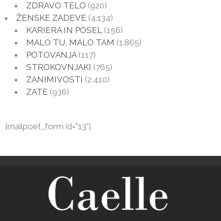
ZDRAVO TELO
(920)
ŽENSKE ZADEVE
(4.134)
KARIERA IN POSEL
(156)
MALO TU, MALO TAM
(1.865)
POTOVANJA
(117)
STROKOVNJAKI
(765)
ZANIMIVOSTI
(2.410)
ZATE
(936)
[mailpoet_form id="13"]