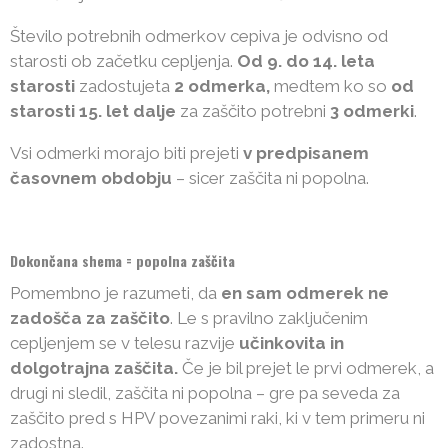
Število potrebnih odmerkov cepiva je odvisno od
starosti ob začetku cepljenja.
Od 9. do 14. leta
starosti
zadostujeta
2 odmerka,
medtem ko so
od
starosti 15. let dalje
za zaščito potrebni
3 odmerki
.
Vsi odmerki morajo biti prejeti
v predpisanem
časovnem obdobju
– sicer zaščita ni popolna.
Dokončana shema = popolna zaščita
Pomembno je razumeti, da
en sam odmerek ne
zadošča za zaščito
. Le s pravilno zaključenim
cepljenjem se v telesu razvije
učinkovita in
dolgotrajna zaščita.
Če je bil prejet le prvi odmerek, a
drugi ni sledil, zaščita ni popolna – gre pa seveda za
zaščito pred s HPV povezanimi raki, ki v tem primeru ni
zadostna.