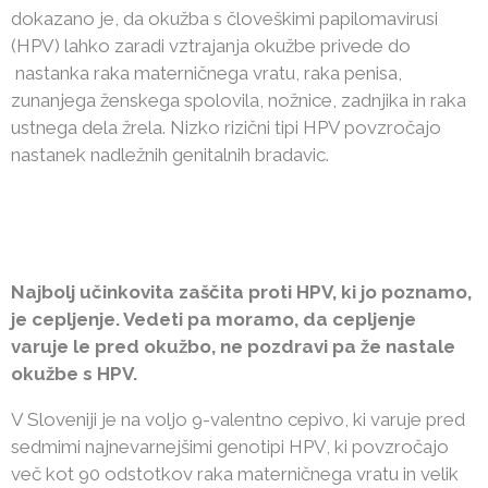
dokazano je, da okužba s človeškimi papilomavirusi
(HPV) lahko zaradi vztrajanja okužbe privede do
nastanka raka materničnega vratu, raka penisa,
zunanjega ženskega spolovila, nožnice, zadnjika in raka
ustnega dela žrela. Nizko rizični tipi HPV povzročajo
nastanek nadležnih genitalnih bradavic.
Najbolj učinkovita zaščita proti HPV, ki jo poznamo,
je cepljenje. Vedeti pa moramo, da cepljenje
varuje le pred okužbo, ne pozdravi pa že nastale
okužbe s HPV.
V Sloveniji je na voljo 9-valentno cepivo, ki varuje pred
sedmimi najnevarnejšimi genotipi HPV, ki povzročajo
več kot 90 odstotkov raka materničnega vratu in velik