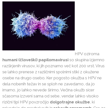
HPV oziroma
humani (človeški) papilomavirusi
so skupina izjemno
razširjenih virusov, ki jih poznamo več kot 200 vrst. Virus
se lahko prenese z različnimi spolnimi stiki z okužene
osebe na drugo osebo. Ker pogosto okužba s HPV ne
dela nobenih težav in se sploh ne zavedamo, da jo
imamo, jo lahko nevede širimo. Večina okužb sicer
sčasoma izzveni sama od sebe, vendar lahko visoko
rizični tipi HPV povzročijo
dolgotrajne okužbe
, ki