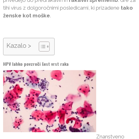
privedejo do predrakavih in
rakavih sprememb
. Gre za
tihi virus z dolgoročnimi posledicami, ki prizadene
tako
ženske kot moške
.
Kazalo >
HPV lahko povzroči šest vrst raka
Znanstveno