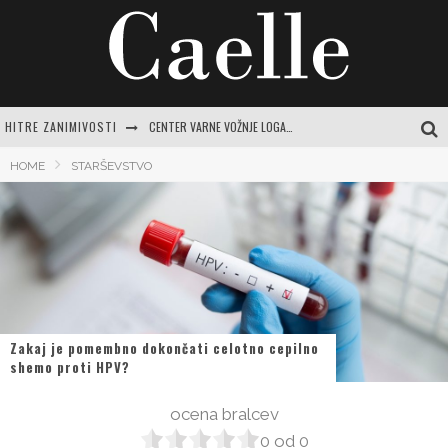
HITRE ZANIMIVOSTI
CENTER VARNE VOŽNJE LOGATEC: CELOVIT VODNIK ZA SAMOZAVESTNO VOŽNJO IN IZPOPOLNJEVANJE
PREPROSTA BUČKINA JUHA: RECEPTI IN NASVETI ZA JESENSKO RAZVAJANJE
HOME
STARŠEVSTVO
EVROPSKI POTROŠNIKI NAVDUŠENO KUPUJEJO NOVI SAMSUNG GALAXY Z FOLD8
TEČAJ VARNE VOŽNJE: POPOLN VODNIK ZA SAMOZAVESTNO IN VARNO POTOVANJE PO SLOVENSKIH CESTAH
MAGNEZIJEVO OLJE: SKRIVNOST ZA SPROSTITEV, SIJOČO KOŽO IN SPLOŠNO DOBRO POČUTJE
Zakaj je pomembno dokončati celotno cepilno
shemo proti HPV?
ocena bralcev
0
od
0