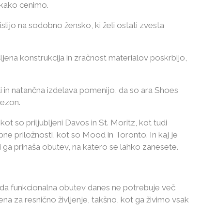
e kako cenimo.
islijo na sodobno žensko, ki želi ostati zvesta
ljena konstrukcija in zračnost materialov poskrbijo,
li in natančna izdelava pomenijo, da so ara Shoes
sezon.
t so priljubljeni Davos in St. Moritz, kot tudi
e priložnosti, kot so Mood in Toronto. In kaj je
ga prinaša obutev, na katero se lahko zanesete.
da funkcionalna obutev danes ne potrebuje več
na za resnično življenje, takšno, kot ga živimo vsak