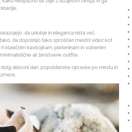
, kako neopazno se zlije z dizajnom čevlja, ki ga
inacije.
azujejo, da udobje in eleganca nista več
ni tako, da dopolnijo tako sproščen mestni videz kot
 h klasičnim kavbojkam, pleteninam in volnenim
 minimalistične ali ženstvene outfite.
ozi dolg delovni dan, popoldanske opravke po mestu in
azmere.