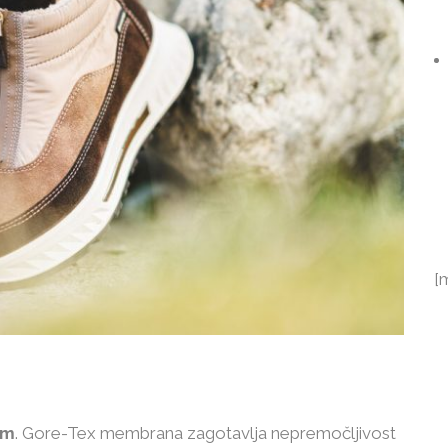
[
om
. Gore-Tex membrana zagotavlja nepremočljivost