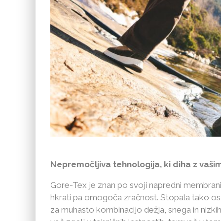
Nepremočljiva tehnologija, ki diha z va
Gore-Tex je znan po svoji napredni membrani,
hkrati pa omogoča zračnost. Stopala tako osta
za muhasto kombinacijo dežja, snega in nizk