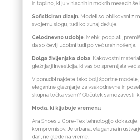
in toplino, ki ju v hladnih in mokrih mesecih š
Sofisticiran dizajn
. Modeli so oblikovani z m
svojemu slogu, tudi ko zunaj dežuje.
Celodnevno udobje
. Mehki podplati, premiš
da so čevlji udobni tudi po več urah nošenja.
Dolga življenjska doba
. Kakovostni materia
gležnjarji investicija, ki vas bo spremljala več 
V ponudbi najdete tako bolj športne modele, ko
elegantne gležnjarje za vsakodnevne in posebn
skupna točka vsem? Občutek samozavesti, ki 
Moda, ki kljubuje vremenu
Ara Shoes z Gore-Tex tehnologijo dokazuje, 
kompromisov. Je urbana, elegantna in ustvarje
dan, ne glede na vreme.