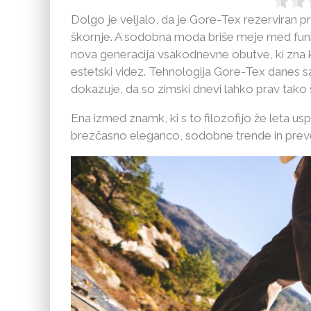
Dolgo je veljalo, da je Gore-Tex rezerviran
škornje. A sodobna moda briše meje med funkc
nova generacija vsakodnevne obutve, ki zna k
estetski videz. Tehnologija Gore-Tex danes 
dokazuje, da so zimski dnevi lahko prav tako s
Ena izmed znamk, ki s to filozofijo že leta usp
brezčasno eleganco, sodobne trende in prev