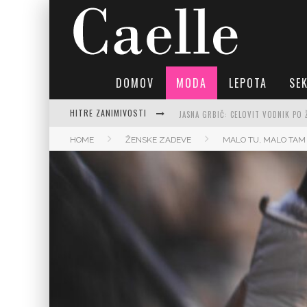
DOMOV
MODA
LEPOTA
SE
HITRE ZANIMIVOSTI
JASNA GRBIČ: CELOVIT VODNIK PO 
HOME
ŽENSKE ZADEVE
MALO TU, MALO TAM