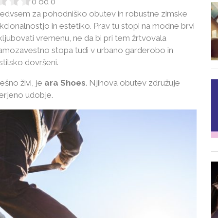
0
od
0
 predvsem za pohodniško obutev in robustne zimske
ionalnostjo in estetiko. Prav tu stopi na modne brvi
ljubovati vremenu, ne da bi pri tem žrtvovala
samozavestno stopa tudi v urbano garderobo in
tilsko dovršeni.
ešno živi, je
ara Shoes
. Njihova obutev združuje
erjeno udobje.