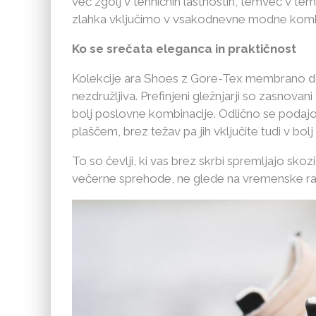
več zgolj v tehničnih lastnostih, temveč v tem
zlahka vključimo v vsakodnevne modne komb
Ko se srečata eleganca in praktičnost
Kolekcije ara Shoes z Gore-Tex membrano dok
nezdružljiva. Prefinjeni gležnjarji so zasnova
bolj poslovne kombinacije. Odlično se podajo
plaščem, brez težav pa jih vključite tudi v bolj
To so čevlji, ki vas brez skrbi spremljajo sk
večerne sprehode, ne glede na vremenske r