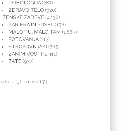
PSIHOLOGIJA
(287)
ZDRAVO TELO
(920)
ŽENSKE ZADEVE
(4.136)
KARIERA IN POSEL
(156)
MALO TU, MALO TAM
(1.865)
POTOVANJA
(117)
STROKOVNJAKI
(765)
ZANIMIVOSTI
(2.411)
ZATE
(937)
mailpoet_form id="13"]