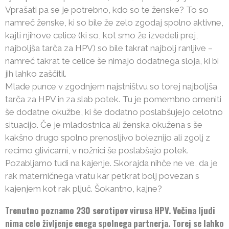
Vprašati pa se je potrebno, kdo so te ženske? To so
namreč ženske, ki so bile že zelo zgodaj spolno aktivne,
kajti njihove celice (ki so, kot smo že izvedeli prej,
najboljša tarča za HPV) so bile takrat najbolj ranljive –
namreč takrat te celice še nimajo dodatnega sloja, ki bi
jih lahko zaščitil.
Mlade punce v zgodnjem najstništvu so torej najboljša
tarča za HPV in za slab potek. Tu je pomembno omeniti
še dodatne okužbe, ki še dodatno poslabšujejo celotno
situacijo. Če je mladostnica ali ženska okužena s še
kakšno drugo spolno prenosljivo boleznijo ali zgolj z
recimo glivicami, v nožnici še poslabšajo potek.
Pozabljamo tudi na kajenje. Skorajda nihče ne ve, da je
rak materničnega vratu kar petkrat bolj povezan s
kajenjem kot rak pljuč. Šokantno, kajne?
Trenutno poznamo 230 serotipov virusa HPV. Večina ljudi
nima celo življenje enega spolnega partnerja. Torej se lahko