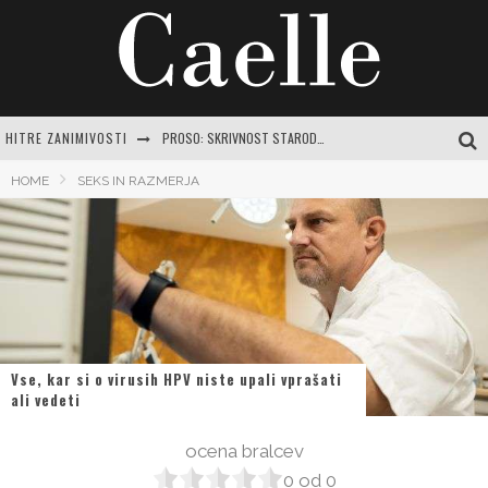
PROSO: SKRIVNOST STARODAVNE ŽITARICE ZA SODOBNO ŽENSKO
HITRE ZANIMIVOSTI
SAMSUNG GALAXY WATCH ULTRA2 IN WATCH9: SKRITE FUNKCIJE ZA VODENJE TRENINGA V POLETNI VROČINI
HOME
SEKS IN RAZMERJA
ORIGINALNI RECEPT ZA SHUJŠEVALNO ZELJNO JUHO: VAŠ VODNIK DO VITKOSTI IN DOBREGA POČUTJA
SRCE DOMA: VODIČ DO USTVARJANJA PRISTNEGA ZATOČIŠČA Z NAJLEPŠIMI MISLIMI
OD FITNESA IN NOGOMETA DO HRIBOV IN PLAVANJA
Vse, kar si o virusih HPV niste upali vprašati
ali vedeti
ocena bralcev
0
od
0