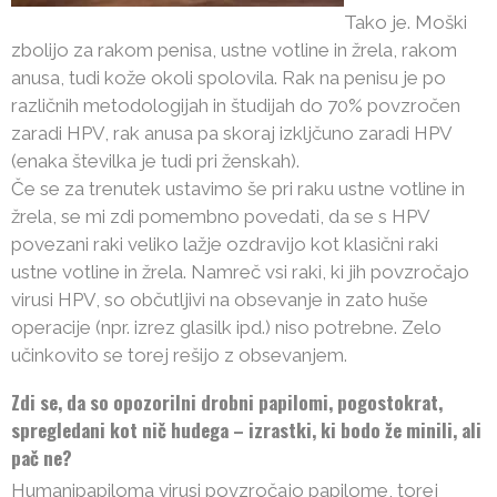
Tako je. Moški
zbolijo za rakom penisa, ustne votline in žrela, rakom
anusa, tudi kože okoli spolovila. Rak na penisu je po
različnih metodologijah in študijah do 70% povzročen
zaradi HPV, rak anusa pa skoraj izkljčuno zaradi HPV
(enaka številka je tudi pri ženskah).
Če se za trenutek ustavimo še pri raku ustne votline in
žrela, se mi zdi pomembno povedati, da se s HPV
povezani raki veliko lažje ozdravijo kot klasični raki
ustne votline in žrela. Namreč vsi raki, ki jih povzročajo
virusi HPV, so občutljivi na obsevanje in zato huše
operacije (npr. izrez glasilk ipd.) niso potrebne. Zelo
učinkovito se torej rešijo z obsevanjem.
Zdi se, da so opozorilni drobni papilomi, pogostokrat,
spregledani kot nič hudega – izrastki, ki bodo že minili, ali
pač ne?
Humanipapiloma virusi povzročajo papilome, torej