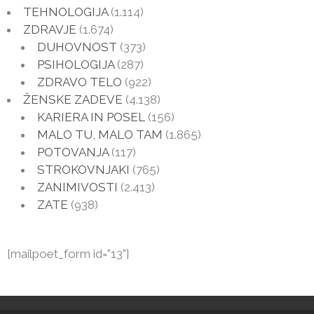
TEHNOLOGIJA
(1.114)
ZDRAVJE
(1.674)
DUHOVNOST
(373)
PSIHOLOGIJA
(287)
ZDRAVO TELO
(922)
ŽENSKE ZADEVE
(4.138)
KARIERA IN POSEL
(156)
MALO TU, MALO TAM
(1.865)
POTOVANJA
(117)
STROKOVNJAKI
(765)
ZANIMIVOSTI
(2.413)
ZATE
(938)
[mailpoet_form id="13"]