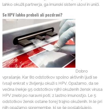
lahko okužil partnerja, ga imunski sistem ulovi in uniči.
Se HPV lahko preboli ali pozdravi?
Dobro
vprašanje. Kar 80 odstotkov spolno aktivnih ljudi se
(vsaj) enkrat v življenju okuži s HPV. Opažamo, da se
večina (nekje 95 odstotkov njih) okuženih žensk virusa
HPV znebi po naravni poti, z lastno imunostjo. Le 5
odstotkov žensk ostane torej trajno okuženih. In le pri
njih opažamo spremembe, ki se še poslabšujejo.