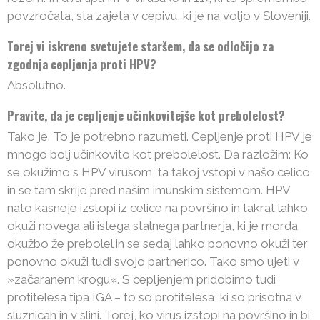
povzročata, sta zajeta v cepivu, ki je na voljo v Sloveniji.
Torej vi iskreno svetujete staršem, da se odločijo za
zgodnja cepljenja proti HPV?
Absolutno.
Pravite, da je cepljenje učinkovitejše kot prebolelost?
Tako je. To je potrebno razumeti. Cepljenje proti HPV je
mnogo bolj učinkovito kot prebolelost. Da razložim: Ko
se okužimo s HPV virusom, ta takoj vstopi v našo celico
in se tam skrije pred našim imunskim sistemom. HPV
nato kasneje izstopi iz celice na površino in takrat lahko
okuži novega ali istega stalnega partnerja, ki je morda
okužbo že prebolel in se sedaj lahko ponovno okuži ter
ponovno okuži tudi svojo partnerico. Tako smo ujeti v
»začaranem krogu«. S cepljenjem pridobimo tudi
protitelesa tipa IGA – to so protitelesa, ki so prisotna v
sluznicah in v slini. Torej, ko virus izstopi na površino in bi