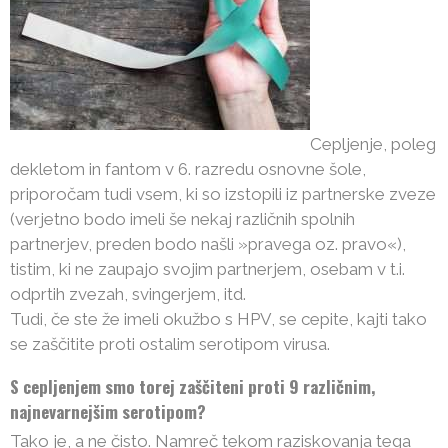
Cepljenje, poleg
dekletom in fantom v 6. razredu osnovne šole,
priporočam tudi vsem, ki so izstopili iz partnerske zveze
(verjetno bodo imeli še nekaj različnih spolnih
partnerjev, preden bodo našli »pravega oz. pravo«),
tistim, ki ne zaupajo svojim partnerjem, osebam v t.i.
odprtih zvezah, svingerjem, itd.
Tudi, če ste že imeli okužbo s HPV, se cepite, kajti tako
se zaščitite proti ostalim serotipom virusa.
S cepljenjem smo torej zaščiteni proti 9 različnim,
najnevarnejšim serotipom?
Tako je, a ne čisto. Namreč tekom raziskovanja tega