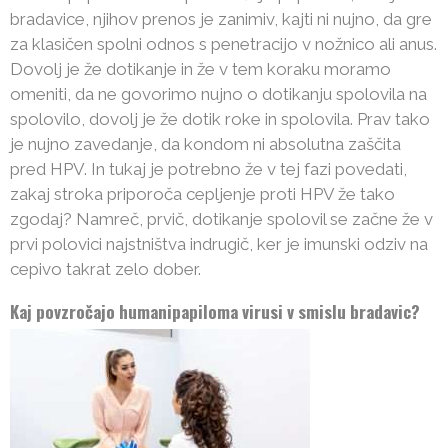
bradavice, njihov prenos je zanimiv, kajti ni nujno, da gre
za klasičen spolni odnos s penetracijo v nožnico ali anus.
Dovolj je že dotikanje in že v tem koraku moramo
omeniti, da ne govorimo nujno o dotikanju spolovila na
spolovilo, dovolj je že dotik roke in spolovila. Prav tako
je nujno zavedanje, da kondom ni absolutna zaščita
pred HPV. In tukaj je potrebno že v tej fazi povedati,
zakaj stroka priporoča cepljenje proti HPV že tako
zgodaj? Namreč, prvič, dotikanje spolovil se začne že v
prvi polovici najstništva indrugič, ker je imunski odziv na
cepivo takrat zelo dober.
Kaj povzročajo humanipapiloma virusi v smislu bradavic?