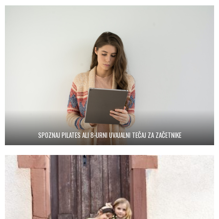
SPOZNAJ PILATES ALI 8-URNI UVAJALNI TEČAJ ZA ZAČETNIKE