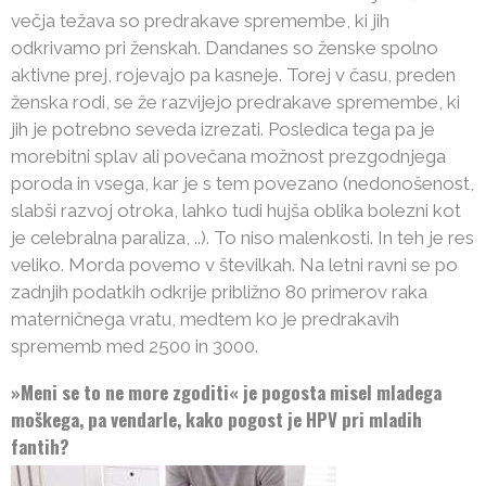
večja težava so predrakave spremembe, ki jih
odkrivamo pri ženskah. Dandanes so ženske spolno
aktivne prej, rojevajo pa kasneje. Torej v času, preden
ženska rodi, se že razvijejo predrakave spremembe, ki
jih je potrebno seveda izrezati. Posledica tega pa je
morebitni splav ali povečana možnost prezgodnjega
poroda in vsega, kar je s tem povezano (nedonošenost,
slabši razvoj otroka, lahko tudi hujša oblika bolezni kot
je celebralna paraliza, ..). To niso malenkosti. In teh je res
veliko. Morda povemo v številkah. Na letni ravni se po
zadnjih podatkih odkrije približno 80 primerov raka
materničnega vratu, medtem ko je predrakavih
sprememb med 2500 in 3000.
»Meni se to ne more zgoditi« je pogosta misel mladega
moškega, pa vendarle, kako pogost je HPV pri mladih
fantih?