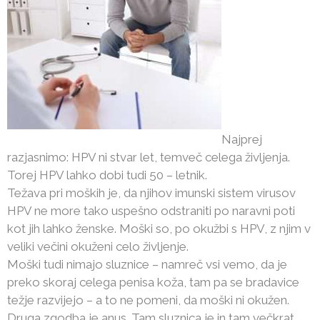
Najprej
razjasnimo: HPV ni stvar let, temveč celega življenja.
Torej HPV lahko dobi tudi 50 – letnik.
Težava pri moških je, da njihov imunski sistem virusov
HPV ne more tako uspešno odstraniti po naravni poti
kot jih lahko ženske. Moški so, po okužbi s HPV, z njim v
veliki večini okuženi celo življenje.
Moški tudi nimajo sluznice – namreč vsi vemo, da je
preko skoraj celega penisa koža, tam pa se bradavice
težje razvijejo – a to ne pomeni, da moški ni okužen.
Druga zgodba je anus. Tam sluznica je in tam večkrat