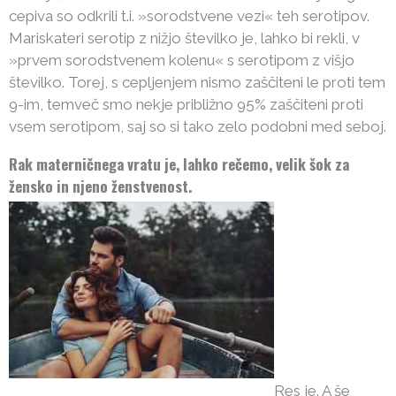
cepiva so odkrili t.i. »sorodstvene vezi« teh serotipov.
Mariskateri serotip z nižjo številko je, lahko bi rekli, v
»prvem sorodstvenem kolenu« s serotipom z višjo
številko. Torej, s cepljenjem nismo zaščiteni le proti tem
9-im, temveč smo nekje približno 95% zaščiteni proti
vsem serotipom, saj so si tako zelo podobni med seboj.
Rak materničnega vratu je, lahko rečemo, velik šok za
žensko in njeno ženstvenost.
Res je. A še