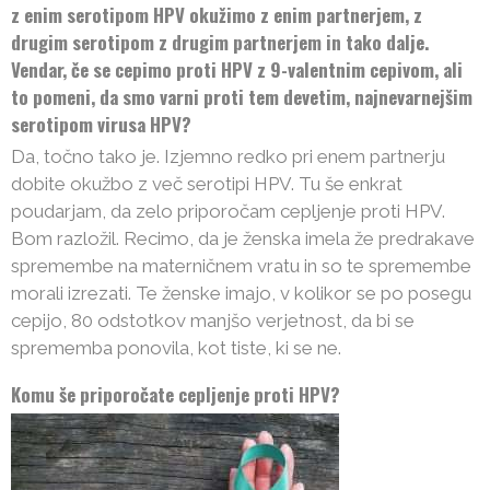
z enim serotipom HPV okužimo z enim partnerjem, z
drugim serotipom z drugim partnerjem in tako dalje.
Vendar, če se cepimo proti HPV z 9-valentnim cepivom, ali
to pomeni, da smo varni proti tem devetim, najnevarnejšim
serotipom virusa HPV?
Da, točno tako je. Izjemno redko pri enem partnerju
dobite okužbo z več serotipi HPV. Tu še enkrat
poudarjam, da zelo priporočam cepljenje proti HPV.
Bom razložil. Recimo, da je ženska imela že predrakave
spremembe na materničnem vratu in so te spremembe
morali izrezati. Te ženske imajo, v kolikor se po posegu
cepijo, 80 odstotkov manjšo verjetnost, da bi se
sprememba ponovila, kot tiste, ki se ne.
Komu še priporočate cepljenje proti HPV?