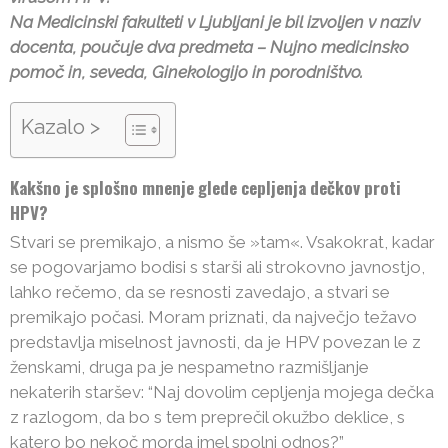
Na Medicinski fakulteti v Ljubljani je bil izvoljen v naziv
docenta, poučuje dva predmeta – Nujno medicinsko
pomoč in, seveda, Ginekologijo in porodništvo.
Kazalo >
Kakšno je splošno mnenje glede cepljenja dečkov proti
HPV?
Stvari se premikajo, a nismo še »tam«. Vsakokrat, kadar
se pogovarjamo bodisi s starši ali strokovno javnostjo,
lahko rečemo, da se resnosti zavedajo, a stvari se
premikajo počasi. Moram priznati, da največjo težavo
predstavlja miselnost javnosti, da je HPV povezan le z
ženskami, druga pa je nespametno razmišljanje
nekaterih staršev: “Naj dovolim cepljenja mojega dečka
z razlogom, da bo s tem preprečil okužbo deklice, s
katero bo nekoč morda imel spolni odnos?”