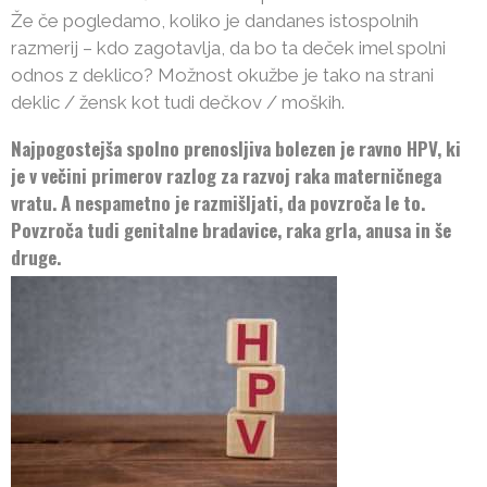
Že če pogledamo, koliko je dandanes istospolnih
razmerij – kdo zagotavlja, da bo ta deček imel spolni
odnos z deklico? Možnost okužbe je tako na strani
deklic / žensk kot tudi dečkov / moških.
Najpogostejša spolno prenosljiva bolezen je ravno HPV, ki
je v večini primerov razlog za razvoj raka materničnega
vratu. A nespametno je razmišljati, da povzroča le to.
Povzroča tudi genitalne bradavice, raka grla, anusa in še
druge.