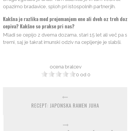
opazimo bradavice, sploh pri istospolnih partnerjih.
Kakšna je razlika med prejemanjem ene ali dveh oz treh doz
cepiva? Kakšne so prakse pri nas?
Mladi se cepijo z dvema dozama, stari 15 let ali več pa s
tremi, saj je takrat imunski odziv na cepljenje je slabši.
ocena bralcev
0
od
0
RECEPT: JAPONSKA RAMEN JUHA