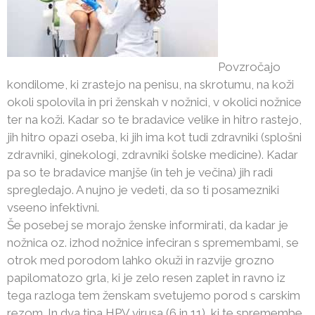
Povzročajo
kondilome, ki zrastejo na penisu, na skrotumu, na koži
okoli spolovila in pri ženskah v nožnici, v okolici nožnice
ter na koži. Kadar so te bradavice velike in hitro rastejo,
jih hitro opazi oseba, ki jih ima kot tudi zdravniki (splošni
zdravniki, ginekologi, zdravniki šolske medicine). Kadar
pa so te bradavice manjše (in teh je večina) jih radi
spregledajo. A nujno je vedeti, da so ti posamezniki
vseeno infektivni.
Še posebej se morajo ženske informirati, da kadar je
nožnica oz. izhod nožnice infeciran s spremembami, se
otrok med porodom lahko okuži in razvije grozno
papilomatozo grla, ki je zelo resen zaplet in ravno iz
tega razloga tem ženskam svetujemo porod s carskim
rezom. In dva tipa HPV virusa (6 in 11), ki te spremembe