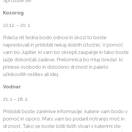
Sprostite se!
Kozorog
22.12. – 20. 1.
Rdeča nit tedna bodo odnosi in skozi to boste
napredovali in pridobili nekaj dobrih iztočnic. V pomoč
vam bo Jupiter, ki vam bo okrepil zaupanje in tako boste
lažje dokončali zadeve. Prelomnica bo mlaj (sreda), ki
prinese svobodo in določeno drznost in paleto
učinkovitih rešitev ali idej.
Vodnar
21. 1 – 18. 2.
Pridobili boste zanimive informacije, katere vam bodo v
pomoč in oporo. Mars vam bo podaril notranjo moč in
drznost. Tako se boste lotili tistih stvari s katerimi ste