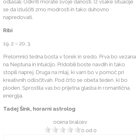
odlašali. Odkriti morate svoje danosti. Iz vsake situacije
se da izluščiti zrno modrosti in tako duhovno
napredovati.
Ribi
19. 2 – 20. 3.
Prelomnici tedna bosta v torek in sredo. Prva bo vezana
na Neptuna in intuicijo. Pridobili boste navdih in tako
stopili naprej. Druga na mlaj, ki vam bo v pomoč pri
kreativnih odločitvah. Pod črto se obeta teden, ki bo
ploden. Sprostila vas bo prijetna glasba in romantična
energija.
Tadej Šink, horarni astrolog
ocena bralcev
0
od
0