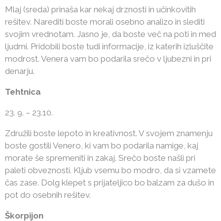
Mlaj (sreda) prinaša kar nekaj drznosti in učinkovitih
rešitev. Narediti boste morali osebno analizo in slediti
svojim vrednotam. Jasno je, da boste več na poti in med
ljudmi. Pridobili boste tudi informacije, iz katerih izluščite
modrost. Venera vam bo podarila srečo v ljubezni in pri
denarju.
Tehtnica
23. 9. – 23.10.
Združili boste lepoto in kreativnost. V svojem znamenju
boste gostili Venero, ki vam bo podarila namige, kaj
morate še spremeniti in zakaj. Srečo boste našli pri
paleti obveznosti. Kljub vsemu bo modro, da si vzamete
čas zase. Dolg klepet s prijateljico bo balzam za dušo in
pot do osebnih rešitev.
Škorpijon