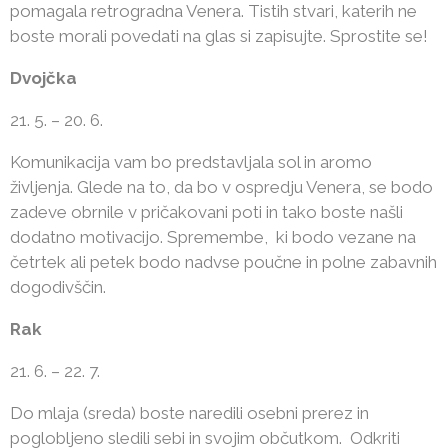
pomagala retrogradna Venera. Tistih stvari, katerih ne
boste morali povedati na glas si zapisujte. Sprostite se!
Dvojčka
21. 5. – 20. 6.
Komunikacija vam bo predstavljala sol in aromo
življenja. Glede na to, da bo v ospredju Venera, se bodo
zadeve obrnile v pričakovani poti in tako boste našli
dodatno motivacijo. Spremembe,
ki bodo vezane na
četrtek ali petek bodo nadvse poučne in polne zabavnih
dogodivščin.
Rak
21. 6. – 22. 7.
Do mlaja (sreda) boste naredili osebni prerez in
poglobljeno sledili sebi in svojim občutkom.
Odkriti