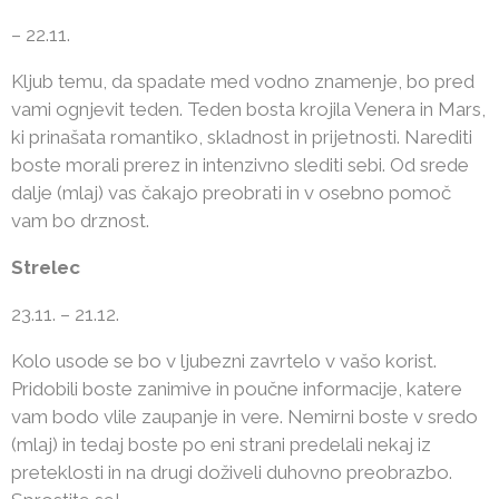
– 22.11.
Kljub temu, da spadate med vodno znamenje, bo pred
vami ognjevit teden. Teden bosta krojila Venera in Mars,
ki prinašata romantiko, skladnost in prijetnosti. Narediti
boste morali prerez in intenzivno slediti sebi. Od srede
dalje (mlaj) vas čakajo preobrati in v osebno pomoč
vam bo drznost.
Strelec
23.11. – 21.12.
Kolo usode se bo v ljubezni zavrtelo v vašo korist.
Pridobili boste zanimive in poučne informacije, katere
vam bodo vlile zaupanje in vere. Nemirni boste v sredo
(mlaj) in tedaj boste po eni strani predelali nekaj iz
preteklosti in na drugi doživeli duhovno preobrazbo.