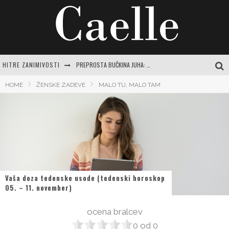
HITRE ZANIMIVOSTI
PREPROSTA BUČKINA JUHA: RECEPTI IN NASVETI ZA JESENSKO RAZVAJANJE
EVROPSKI POTROŠNIKI NAVDUŠENO KUPUJEJO NOVI SAMSUNG GALAXY Z FOLD8
HOME
ŽENSKE ZADEVE
MALO TU, MALO TAM
TEČAJ VARNE VOŽNJE: POPOLN VODNIK ZA SAMOZAVESTNO IN VARNO POTOVANJE PO SLOVENSKIH CESTAH
ČAJI ZA ŽELODEC IN PREBAVO: VAŠ CELOVIT VODNIK DO POMIRITVE IN RAVNOVESJA
CENTER VARNE VOŽNJE LOGATEC: CELOVIT VODNIK ZA SAMOZAVESTNO VOŽNJO IN IZPOPOLNJEVANJE
Vaša doza tedenske usode (tedenski horoskop
05. – 11. november)
ocena bralcev
0
od
0