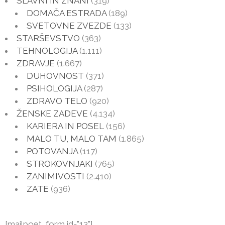
SLAVNI IN ZNANI
(319)
DOMAČA ESTRADA
(189)
SVETOVNE ZVEZDE
(133)
STARŠEVSTVO
(363)
TEHNOLOGIJA
(1.111)
ZDRAVJE
(1.667)
DUHOVNOST
(371)
PSIHOLOGIJA
(287)
ZDRAVO TELO
(920)
ŽENSKE ZADEVE
(4.134)
KARIERA IN POSEL
(156)
MALO TU, MALO TAM
(1.865)
POTOVANJA
(117)
STROKOVNJAKI
(765)
ZANIMIVOSTI
(2.410)
ZATE
(936)
[mailpoet_form id="13"]