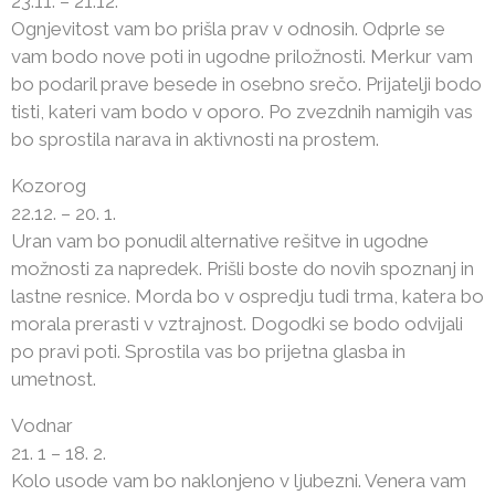
23.11. – 21.12.
Ognjevitost vam bo prišla prav v odnosih. Odprle se
vam bodo nove poti in ugodne priložnosti. Merkur vam
bo podaril prave besede in osebno srečo. Prijatelji bodo
tisti, kateri vam bodo v oporo. Po zvezdnih namigih vas
bo sprostila narava in aktivnosti na prostem.
Kozorog
22.12. – 20. 1.
Uran vam bo ponudil alternative rešitve in ugodne
možnosti za napredek. Prišli boste do novih spoznanj in
lastne resnice. Morda bo v ospredju tudi trma, katera bo
morala prerasti v vztrajnost. Dogodki se bodo odvijali
po pravi poti. Sprostila vas bo prijetna glasba in
umetnost.
Vodnar
21. 1 – 18. 2.
Kolo usode vam bo naklonjeno v ljubezni. Venera vam