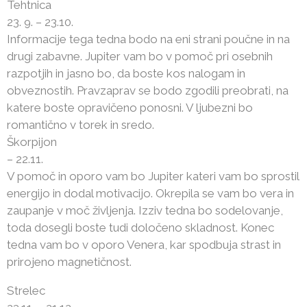
Tehtnica
23. 9. – 23.10.
Informacije tega tedna bodo na eni strani poučne in na
drugi zabavne. Jupiter vam bo v pomoč pri osebnih
razpotjih in jasno bo, da boste kos nalogam in
obveznostih. Pravzaprav se bodo zgodili preobrati, na
katere boste opravičeno ponosni. V ljubezni bo
romantično v torek in sredo.
Škorpijon
– 22.11.
V pomoč in oporo vam bo Jupiter kateri vam bo sprostil
energijo in dodal motivacijo. Okrepila se vam bo vera in
zaupanje v moč življenja. Izziv tedna bo sodelovanje,
toda dosegli boste tudi določeno skladnost. Konec
tedna vam bo v oporo Venera, kar spodbuja strast in
prirojeno magnetičnost.
Strelec