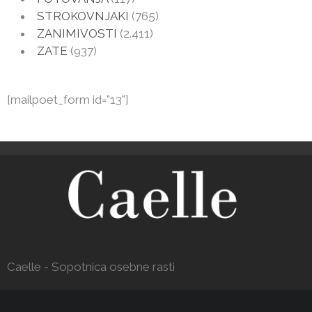
STROKOVNJAKI
(765)
ZANIMIVOSTI
(2.411)
ZATE
(937)
[mailpoet_form id="13"]
Caelle - Sopotnica osebne rasti