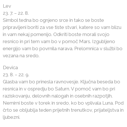
Lev
23. 7. – 22. 8.
Simbol tedna bo ognjeno srce in tako se boste
pripravljeni boriti za vse tiste stvari, katere so vam blizu
in vam nekaj pomenijo. Odkriti boste morali svojo
resnico in pri tem vam bo v pomoč Mars. Izgubljeno
energijo vam bo povrnila narava. Prelomnica v službi bo
vezana na sredo.
Devica
23. 8. – 22. 9.
Glasba vam bo prinesla ravnovesje. Ključna beseda bo
resnica in v ospredju bo Saturn. V pomoč vam bo pri
raziskovanju, delovnih nalogah in osebnih razpotjih.
Nemirni boste v torek in sredo, ko bo vplivala Luna. Pod
črto se obljublja teden prijetnih trenutkov, prijateljstva in
ljubezni.