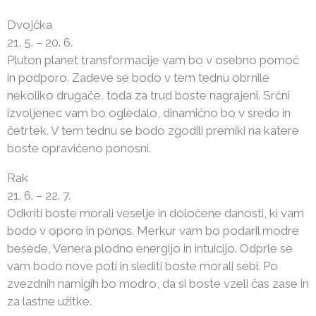
Dvojčka
21. 5. – 20. 6.
Pluton planet transformacije vam bo v osebno pomoč
in podporo. Zadeve se bodo v tem tednu obrnile
nekoliko drugače, toda za trud boste nagrajeni. Srčni
izvoljenec vam bo ogledalo, dinamično bo v sredo in
četrtek. V tem tednu se bodo zgodili premiki na katere
boste opravičeno ponosni.
Rak
21. 6. – 22. 7.
Odkriti boste morali veselje in določene danosti, ki vam
bodo v oporo in ponos. Merkur vam bo podaril modre
besede, Venera plodno energijo in intuicijo. Odprle se
vam bodo nove poti in slediti boste morali sebi. Po
zvezdnih namigih bo modro, da si boste vzeli čas zase in
za lastne užitke.