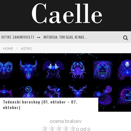
HITRE ZANIMIVOSTI
INTUICIJA: TIHI GLAS, KI NAS VODI SKOZI ŽIVLJENJE
MISLI O NARAVI: ZAKAJ JE POVEZAVA Z ZELENO MODROSTJO KLJUČNA ZA SODOBNO ŽENSKO
HOME
ASTRO
JASNA GRBIČ: CELOVIT VODNIK PO ŽIVLJENJU IN DELU SLOVENSKE IKONE
SAMSUNG URADNO PREDSTAVLJA GALAXY Z FOLD8 ULTRA, FOLD8, FLIP8, WATCH ULTRA2 IN WATCH9
FOLNA KISLINA: CELOVIT VODNIK ZA RAZUMEVANJE POMANJKANJA IN POT DO VITALNOSTI
Tedenski horoskop (01. oktober – 07.
oktober)
ocena bralcev
0
od
0