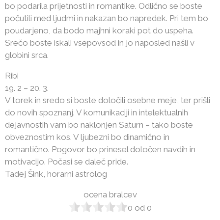
bo podarila prijetnosti in romantike. Odlično se boste
počutili med ljudmi in nakazan bo napredek. Pri tem bo
poudarjeno, da bodo majhni koraki pot do uspeha.
Srečo boste iskali vsepovsod in jo naposled našli v
globini srca.
Ribi
19. 2 – 20. 3.
V torek in sredo si boste določili osebne meje, ter prišli
do novih spoznanj. V komunikaciji in intelektualnih
dejavnostih vam bo naklonjen Saturn – tako boste
obveznostim kos. V ljubezni bo dinamično in
romantično. Pogovor bo prinesel določen navdih in
motivacijo. Počasi se daleč pride.
Tadej Šink, horarni astrolog
ocena bralcev
0
od
0