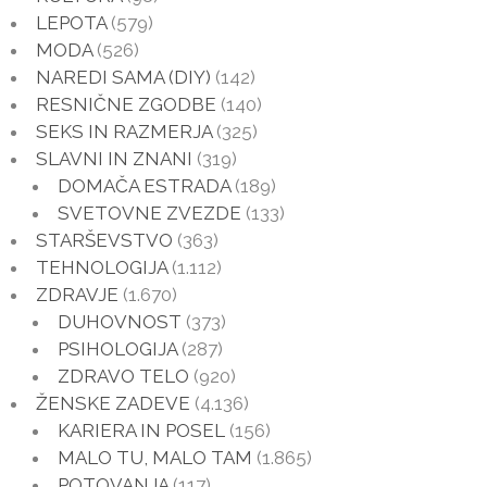
LEPOTA
(579)
MODA
(526)
NAREDI SAMA (DIY)
(142)
RESNIČNE ZGODBE
(140)
SEKS IN RAZMERJA
(325)
SLAVNI IN ZNANI
(319)
DOMAČA ESTRADA
(189)
SVETOVNE ZVEZDE
(133)
STARŠEVSTVO
(363)
TEHNOLOGIJA
(1.112)
ZDRAVJE
(1.670)
DUHOVNOST
(373)
PSIHOLOGIJA
(287)
ZDRAVO TELO
(920)
ŽENSKE ZADEVE
(4.136)
KARIERA IN POSEL
(156)
MALO TU, MALO TAM
(1.865)
POTOVANJA
(117)