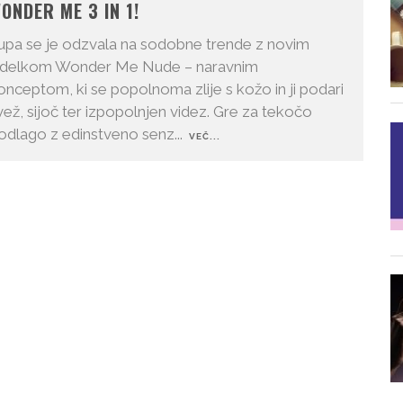
ONDER ME 3 IN 1!
upa se je odzvala na sodobne trende z novim
zdelkom Wonder Me Nude – naravnim
onceptom, ki se popolnoma zlije s kožo in ji podari
vež, sijoč ter izpopolnjen videz. Gre za tekočo
odlago z edinstveno senz
...
VEČ...