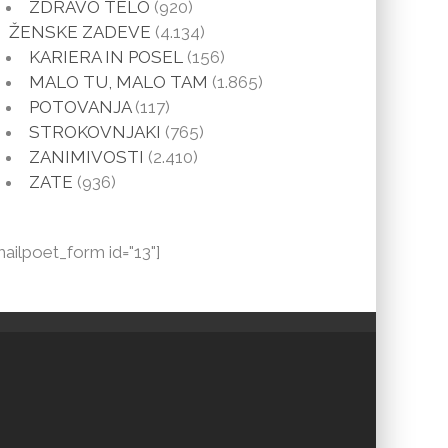
ZDRAVO TELO
(920)
ŽENSKE ZADEVE
(4.134)
KARIERA IN POSEL
(156)
MALO TU, MALO TAM
(1.865)
POTOVANJA
(117)
STROKOVNJAKI
(765)
ZANIMIVOSTI
(2.410)
ZATE
(936)
mailpoet_form id="13"]