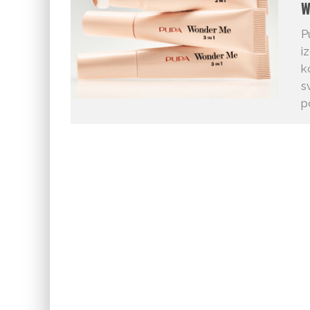
W
P
i
k
s
p