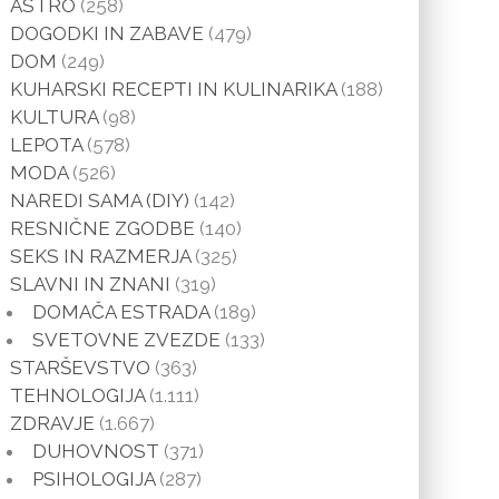
ASTRO
(258)
DOGODKI IN ZABAVE
(479)
DOM
(249)
KUHARSKI RECEPTI IN KULINARIKA
(188)
KULTURA
(98)
LEPOTA
(578)
MODA
(526)
NAREDI SAMA (DIY)
(142)
RESNIČNE ZGODBE
(140)
SEKS IN RAZMERJA
(325)
SLAVNI IN ZNANI
(319)
DOMAČA ESTRADA
(189)
SVETOVNE ZVEZDE
(133)
STARŠEVSTVO
(363)
TEHNOLOGIJA
(1.111)
ZDRAVJE
(1.667)
DUHOVNOST
(371)
PSIHOLOGIJA
(287)