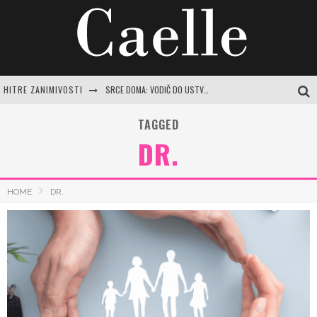
HITRE ZANIMIVOSTI
SRCE DOMA: VODIČ DO USTVARJANJA PRISTNEGA ZATOČIŠČA Z NAJLEPŠIMI MISLIMI
FOLNA KISLINA: CELOVIT VODNIK ZA RAZUMEVANJE POMANJKANJA IN POT DO VITALNOSTI
TAGGED
DR.
INTUICIJA: TIHI GLAS, KI NAS VODI SKOZI ŽIVLJENJE
MISLI O NARAVI: ZAKAJ JE POVEZAVA Z ZELENO MODROSTJO KLJUČNA ZA SODOBNO ŽENSKO
HOME
DR.
ORIGINALNI RECEPT ZA SHUJŠEVALNO ZELJNO JUHO: VAŠ VODNIK DO VITKOSTI IN DOBREGA POČUTJA