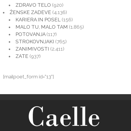
ZDRAVO TELO
(920)
ŽENSKE ZADEVE
(4.136)
KARIERA IN POSEL
(156)
MALO TU, MALO TAM
(1.865)
POTOVANJA
(117)
STROKOVNJAKI
(765)
ZANIMIVOSTI
(2.411)
ZATE
(937)
[mailpoet_form id="13"]