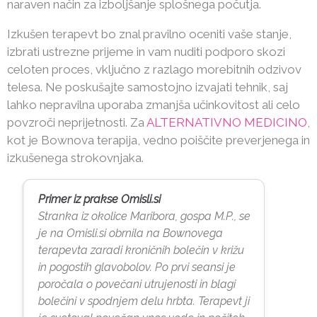
naraven način za izboljšanje splošnega počutja.
Izkušen terapevt bo znal pravilno oceniti vaše stanje,
izbrati ustrezne prijeme in vam nuditi podporo skozi
celoten proces, vključno z razlago morebitnih odzivov
telesa. Ne poskušajte samostojno izvajati tehnik, saj
lahko nepravilna uporaba zmanjša učinkovitost ali celo
povzroči neprijetnosti. Za
ALTERNATIVNO MEDICINO
,
kot je Bownova terapija, vedno poiščite preverjenega in
izkušenega strokovnjaka.
Primer iz prakse Omisli.si
Stranka iz okolice Maribora, gospa M.P., se
je na Omisli.si obrnila na Bownovega
terapevta zaradi kroničnih bolečin v križu
in pogostih glavobolov. Po prvi seansi je
poročala o povečani utrujenosti in blagi
bolečini v spodnjem delu hrbta. Terapevt ji