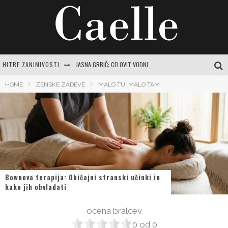
HITRE ZANIMIVOSTI
JASNA GRBIČ: CELOVIT VODNIK PO ŽIVLJENJU IN DELU SLOVENSKE IKONE
SAMSUNG URADNO PREDSTAVLJA GALAXY Z FOLD8 ULTRA, FOLD8, FLIP8, WATCH ULTRA2 IN WATCH9
HOME
ŽENSKE ZADEVE
MALO TU, MALO TAM
MAGNEZIJEVO OLJE: SKRIVNOST ZA SPROSTITEV, SIJOČO KOŽO IN SPLOŠNO DOBRO POČUTJE
CENTER VARNE VOŽNJE LOGATEC: CELOVIT VODNIK ZA SAMOZAVESTNO VOŽNJO IN IZPOPOLNJEVANJE
MISLI O NARAVI: ZAKAJ JE POVEZAVA Z ZELENO MODROSTJO KLJUČNA ZA SODOBNO ŽENSKO
Bownova terapija: Običajni stranski učinki in
kako jih obvladati
ocena bralcev
0
od
0