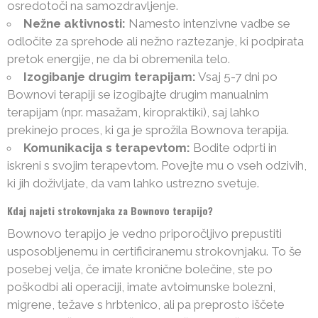
osredotoči na samozdravljenje.
Nežne aktivnosti:
Namesto intenzivne vadbe se
odločite za sprehode ali nežno raztezanje, ki podpirata
pretok energije, ne da bi obremenila telo.
Izogibanje drugim terapijam:
Vsaj 5-7 dni po
Bownovi terapiji se izogibajte drugim manualnim
terapijam (npr. masažam, kiropraktiki), saj lahko
prekinejo proces, ki ga je sprožila Bownova terapija.
Komunikacija s terapevtom:
Bodite odprti in
iskreni s svojim terapevtom. Povejte mu o vseh odzivih,
ki jih doživljate, da vam lahko ustrezno svetuje.
Kdaj najeti strokovnjaka za Bownovo terapijo?
Bownovo terapijo je vedno priporočljivo prepustiti
usposobljenemu in certificiranemu strokovnjaku. To še
posebej velja, če imate kronične bolečine, ste po
poškodbi ali operaciji, imate avtoimunske bolezni,
migrene, težave s hrbtenico, ali pa preprosto iščete