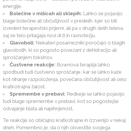
energije.
Bolečine v mišicah ali sklepih:
Lahko se pojavijo
blage bolečine ali občutljivost v predelih, kjer so bili
izvedeni terapevtski prijemi, ali pa v drugih delih telesa,
saj se telo prilagaja novi drži in ravnotežju.
Glavoboli:
Nekateri posamezniki poročajo o blagih
glavobolih, ki so pogosto povezani z dehidracijo ali
sproščanjem toksinov.
Čustvene reakcije:
Bownova terapija lahko
spodbudi tudi čustveno sproščanje, kar se lahko kaže
kot nihanje razpoloženja, povečana občutljivost ali celo
kratkotrajna žalost.
Spremembe v prebavi:
Redkeje se lahko pojavijo
tudi blage spremembe v prebavi, kot so pogostejše
odvajanje blata ali napihnjenost.
Te reakcije so običajno kratkotrajne in izzvenijo v nekaj
dneh. Pomembno je, da o njih obvestite svojega