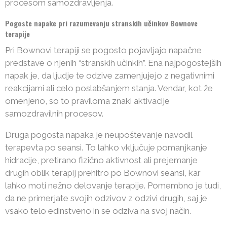
procesom samozdravljenja.
Pogoste napake pri razumevanju stranskih učinkov Bownove
terapije
Pri Bownovi terapiji se pogosto pojavljajo napačne
predstave o njenih “stranskih učinkih”. Ena najpogostejših
napak je, da ljudje te odzive zamenjujejo z negativnimi
reakcijami ali celo poslabšanjem stanja. Vendar, kot že
omenjeno, so to praviloma znaki aktivacije
samozdravilnih procesov.
Druga pogosta napaka je neupoštevanje navodil
terapevta po seansi. To lahko vključuje pomanjkanje
hidracije, pretirano fizično aktivnost ali prejemanje
drugih oblik terapij prehitro po Bownovi seansi, kar
lahko moti nežno delovanje terapije. Pomembno je tudi,
da ne primerjate svojih odzivov z odzivi drugih, saj je
vsako telo edinstveno in se odziva na svoj način.