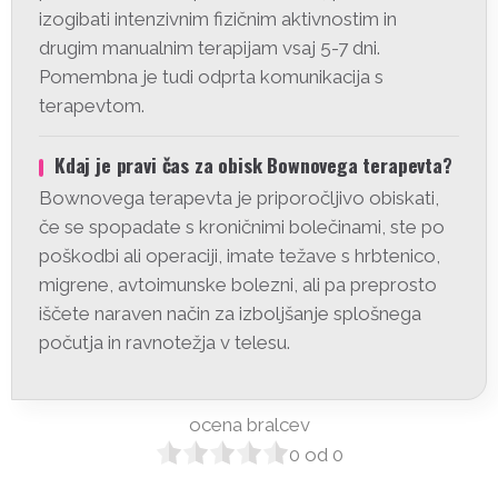
izogibati intenzivnim fizičnim aktivnostim in
drugim manualnim terapijam vsaj 5-7 dni.
Pomembna je tudi odprta komunikacija s
terapevtom.
Kdaj je pravi čas za obisk Bownovega terapevta?
Bownovega terapevta je priporočljivo obiskati,
če se spopadate s kroničnimi bolečinami, ste po
poškodbi ali operaciji, imate težave s hrbtenico,
migrene, avtoimunske bolezni, ali pa preprosto
iščete naraven način za izboljšanje splošnega
počutja in ravnotežja v telesu.
ocena bralcev
0
od
0