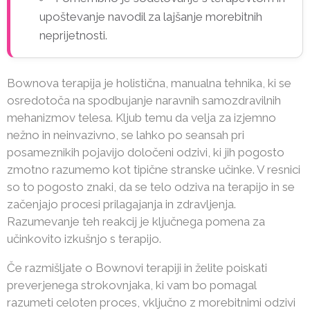
upoštevanje navodil za lajšanje morebitnih
neprijetnosti.
Bownova terapija je holistična, manualna tehnika, ki se
osredotoča na spodbujanje naravnih samozdravilnih
mehanizmov telesa. Kljub temu da velja za izjemno
nežno in neinvazivno, se lahko po seansah pri
posameznikih pojavijo določeni odzivi, ki jih pogosto
zmotno razumemo kot tipične stranske učinke. V resnici
so to pogosto znaki, da se telo odziva na terapijo in se
začenjajo procesi prilagajanja in zdravljenja.
Razumevanje teh reakcij je ključnega pomena za
učinkovito izkušnjo s terapijo.
Če razmišljate o Bownovi terapiji in želite poiskati
preverjenega strokovnjaka, ki vam bo pomagal
razumeti celoten proces, vključno z morebitnimi odzivi