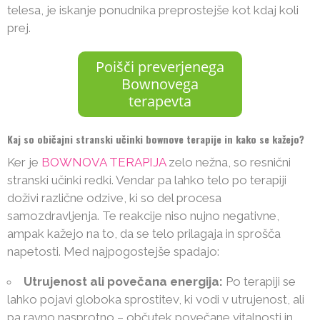
telesa, je iskanje ponudnika preprostejše kot kdaj koli
prej.
Poišči preverjenega
Bownovega
terapevta
Kaj so običajni stranski učinki bownove terapije in kako se kažejo?
Ker je
BOWNOVA TERAPIJA
zelo nežna, so resnični
stranski učinki redki. Vendar pa lahko telo po terapiji
doživi različne odzive, ki so del procesa
samozdravljenja. Te reakcije niso nujno negativne,
ampak kažejo na to, da se telo prilagaja in sprošča
napetosti. Med najpogostejše spadajo:
Utrujenost ali povečana energija:
Po terapiji se
lahko pojavi globoka sprostitev, ki vodi v utrujenost, ali
pa ravno nasprotno – občutek povečane vitalnosti in