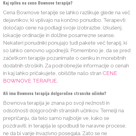
Kaj vpliva na ceno Bownove terapije?
Cena Bownove terapije se lahko razlikuje glede na več
dejavnikov, ki vplivajo na končno ponudbo. Terapevti
določajo cene na podlagi svoje izobrazbe, izkušenj,
lokacije ordinacije in dolžine posamezne seanse.
Nekateri ponudniki ponujajo tudi pakete več terapij, ki
so lahko cenovno ugodnejši. Pomembno je, da se pred
začetkom terapije pozanimate o ceniku in morebitnih
dodatnih stroških. Za podrobnejše informacije o cenah
in kaj lahko pričakujete, obiščite našo stran
CENE
BOWNOVE TERAPIJE
.
Ali ima Bownova terapija dolgoročne stranske učinke?
Bownova terapija je znana po svoji nežnosti in
odsotnosti dolgoročnih stranskih učinkov. Temelji na
prepričanju, da telo samo najbolje ve, kako se
pozdraviti, in terapija le spodbudi te naravne procese,
ne da bi vanje invazivno posegala. Zato se ne