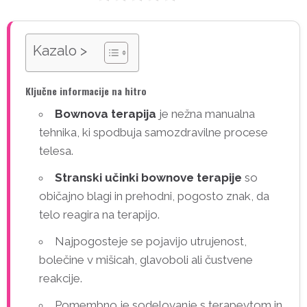
Kazalo >
Ključne informacije na hitro
Bownova terapija
je nežna manualna
tehnika, ki spodbuja samozdravilne procese
telesa.
Stranski učinki bownove terapije
so
običajno blagi in prehodni, pogosto znak, da
telo reagira na terapijo.
Najpogosteje se pojavijo utrujenost,
bolečine v mišicah, glavoboli ali čustvene
reakcije.
Pomembno je sodelovanje s terapevtom in