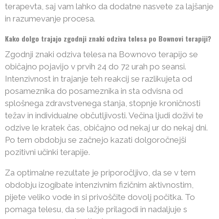
terapevta, saj vam lahko da dodatne nasvete za lajšanje
in razumevanje procesa.
Kako dolgo trajajo zgodnji znaki odziva telesa po Bownovi terapiji?
Zgodnji znaki odziva telesa na Bownovo terapijo se
običajno pojavijo v prvih 24 do 72 urah po seansi.
Intenzivnost in trajanje teh reakcij se razlikujeta od
posameznika do posameznika in sta odvisna od
splošnega zdravstvenega stanja, stopnje kroničnosti
težav in individualne občutljivosti. Večina ljudi doživi te
odzive le kratek čas, običajno od nekaj ur do nekaj dni.
Po tem obdobju se začnejo kazati dolgoročnejši
pozitivni učinki terapije.
Za optimalne rezultate je priporočljivo, da se v tem
obdobju izogibate intenzivnim fizičnim aktivnostim,
pijete veliko vode in si privoščite dovolj počitka. To
pomaga telesu, da se lažje prilagodi in nadaljuje s