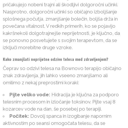
pričakujejo nobeni trajni ali škodljivi dolgoročni učinki.
Nasprotno, dolgoročni učinki so običajno izboljšanje
splošnega počutja, zmanjšanje bolečin, boljša drža in
povečana vitalnost. V redkih primerih, ko se pojavijo
kakršnekoli dolgotrajnejše neprijetnosti, je ključno, da
se ponovno posvetujete s svojim terapevtom, da se
izključi morebitne druge vzroke.
Kako zmanjšati neprijetne odzive telesa med zdravljenjem?
Čeprav so odzivi telesa na Bownovo terapijo običajno
znak zdravljenja, jih lahko vseeno zmanjšamo ali
omilimo z nekaj preprostimi koraki:
Pijte veliko vode:
Hidracija je ključna za podporo
telesnim procesom in izločanje toksinov. Pijte vsaj 8
kozarcev vode na dan, še posebej po terapiji.
Počitek:
Dovolj spanca in izogibanje napornim
aktivnostim po seansi omogočata telesu, da se