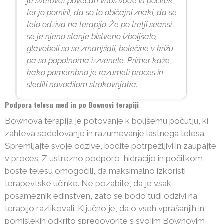
je svetoval povečan vnos vode in počitek,
ter jo pomiril, da so to običajni znaki, da se
telo odziva na terapijo. Že po tretji seansi
se je njeno stanje bistveno izboljšalo,
glavoboli so se zmanjšali, bolečine v križu
pa so popolnoma izzvenele. Primer kaže,
kako pomembno je razumeti proces in
slediti navodilom strokovnjaka.
Podpora telesu med in po Bownovi terapiji
Bownova terapija je potovanje k boljšemu počutju, ki
zahteva sodelovanje in razumevanje lastnega telesa.
Spremljajte svoje odzive, bodite potrpežljivi in zaupajte
v proces. Z ustrezno podporo, hidracijo in počitkom
boste telesu omogočili, da maksimalno izkoristi
terapevtske učinke. Ne pozabite, da je vsak
posameznik edinstven, zato se bodo tudi odzivi na
terapijo razlikovali. Ključno je, da o vseh vprašanjih in
pomislekih odkrito spregovorite s svojim Bownovim