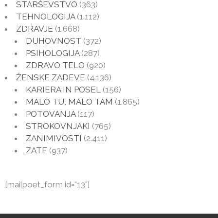
STARŠEVSTVO
(363)
TEHNOLOGIJA
(1.112)
ZDRAVJE
(1.668)
DUHOVNOST
(372)
PSIHOLOGIJA
(287)
ZDRAVO TELO
(920)
ŽENSKE ZADEVE
(4.136)
KARIERA IN POSEL
(156)
MALO TU, MALO TAM
(1.865)
POTOVANJA
(117)
STROKOVNJAKI
(765)
ZANIMIVOSTI
(2.411)
ZATE
(937)
[mailpoet_form id="13"]