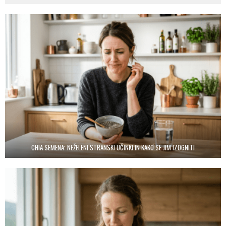
CHIA SEMENA: NEŽELENI STRANSKI UČINKI IN KAKO SE JIM IZOGNITI