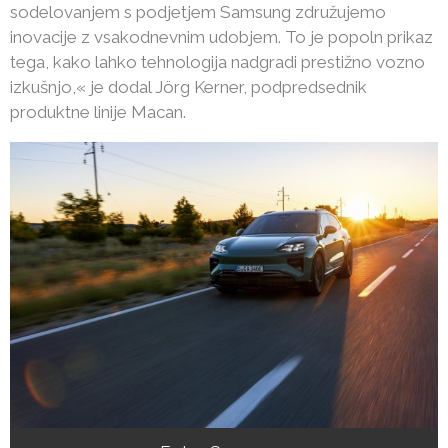
sodelovanjem s podjetjem Samsung združujemo
inovacije z vsakodnevnim udobjem. To je popoln prikaz
tega, kako lahko tehnologija nadgradi prestižno vozno
izkušnjo,« je dodal Jörg Kerner, podpredsednik
produktne linije Macan.