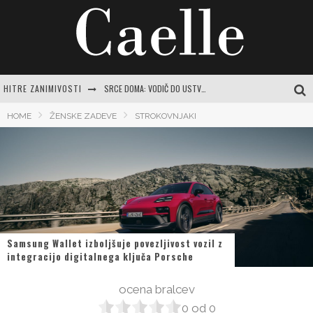
HITRE ZANIMIVOSTI
SRCE DOMA: VODIČ DO USTVARJANJA PRISTNEGA ZATOČIŠČA Z NAJLEPŠIMI MISLIMI
FOLNA KISLINA: CELOVIT VODNIK ZA RAZUMEVANJE POMANJKANJA IN POT DO VITALNOSTI
HOME
ŽENSKE ZADEVE
STROKOVNJAKI
INTUICIJA: TIHI GLAS, KI NAS VODI SKOZI ŽIVLJENJE
MISLI O NARAVI: ZAKAJ JE POVEZAVA Z ZELENO MODROSTJO KLJUČNA ZA SODOBNO ŽENSKO
ORIGINALNI RECEPT ZA SHUJŠEVALNO ZELJNO JUHO: VAŠ VODNIK DO VITKOSTI IN DOBREGA POČUTJA
Samsung Wallet izboljšuje povezljivost vozil z
integracijo digitalnega ključa Porsche
ocena bralcev
0
od
0