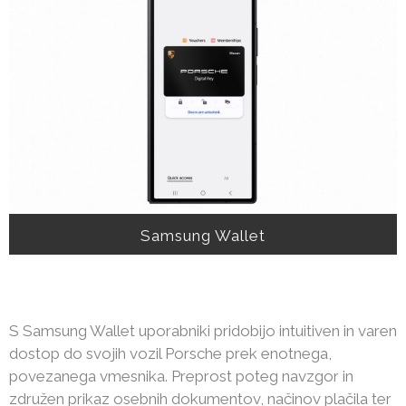
Samsung Wallet
S Samsung Wallet uporabniki pridobijo intuitiven in varen
dostop do svojih vozil Porsche prek enotnega,
povezanega vmesnika. Preprost poteg navzgor in
združen prikaz osebnih dokumentov, načinov plačila ter