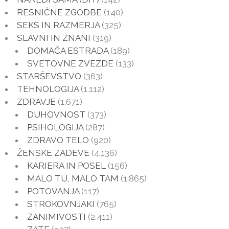
RESNIČNE ZGODBE
(140)
SEKS IN RAZMERJA
(325)
SLAVNI IN ZNANI
(319)
DOMAČA ESTRADA
(189)
SVETOVNE ZVEZDE
(133)
STARŠEVSTVO
(363)
TEHNOLOGIJA
(1.112)
ZDRAVJE
(1.671)
DUHOVNOST
(373)
PSIHOLOGIJA
(287)
ZDRAVO TELO
(920)
ŽENSKE ZADEVE
(4.136)
KARIERA IN POSEL
(156)
MALO TU, MALO TAM
(1.865)
POTOVANJA
(117)
STROKOVNJAKI
(765)
ZANIMIVOSTI
(2.411)