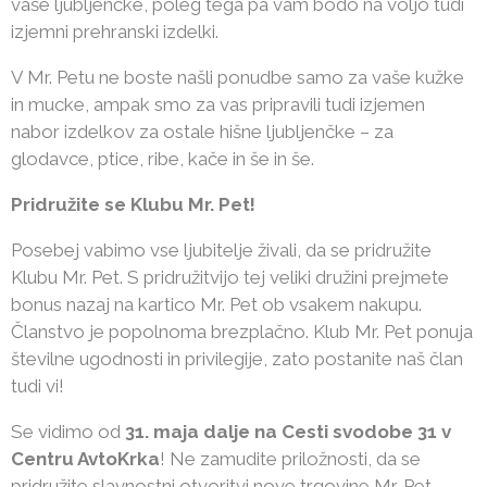
vaše ljubljenčke, poleg tega pa vam bodo na voljo tudi
izjemni prehranski izdelki.
V Mr. Petu ne boste našli ponudbe samo za vaše kužke
in mucke, ampak smo za vas pripravili tudi izjemen
nabor izdelkov za ostale hišne ljubljenčke – za
glodavce, ptice, ribe, kače in še in še.
Pridružite se Klubu Mr. Pet!
Posebej vabimo vse ljubitelje živali, da se pridružite
Klubu Mr. Pet. S pridružitvijo tej veliki družini prejmete
bonus nazaj na kartico Mr. Pet ob vsakem nakupu.
Članstvo je popolnoma brezplačno. Klub Mr. Pet ponuja
številne ugodnosti in privilegije, zato postanite naš član
tudi vi!
Se vidimo od
31. maja dalje
na Cesti svodobe 31 v
Centru AvtoKrka
! Ne zamudite priložnosti, da se
pridružite slavnostni otvoritvi nove trgovine Mr. Pet.