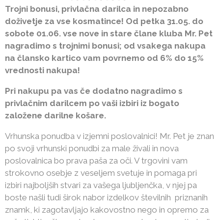
Trojni bonusi, privlačna darilca in nepozabno
doživetje za vse kosmatince! Od petka 31.05. do
sobote 01.06. vse nove in stare člane kluba Mr. Pet
nagradimo s trojnimi bonusi; od vsakega nakupa
na člansko kartico vam povrnemo od 6% do 15%
vrednosti nakupa!
Pri nakupu pa vas če dodatno nagradimo s
privlačnim darilcem po vaši izbiri iz bogato
založene darilne košare.
Vrhunska ponudba v izjemni poslovalnici! Mr. Pet je znan
po svoji vrhunski ponudbi za male živali in nova
poslovalnica bo prava paša za oči. V trgovini vam
strokovno osebje z veseljem svetuje in pomaga pri
izbiri najboljših stvari za vašega ljubljenčka, v njej pa
boste našli tudi širok nabor izdelkov številnih priznanih
znamk, ki zagotavljajo kakovostno nego in opremo za