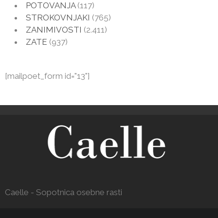
POTOVANJA
(117)
STROKOVNJAKI
(765)
ZANIMIVOSTI
(2.411)
ZATE
(937)
[mailpoet_form id="13"]
Caelle - Sopotnica osebne rasti