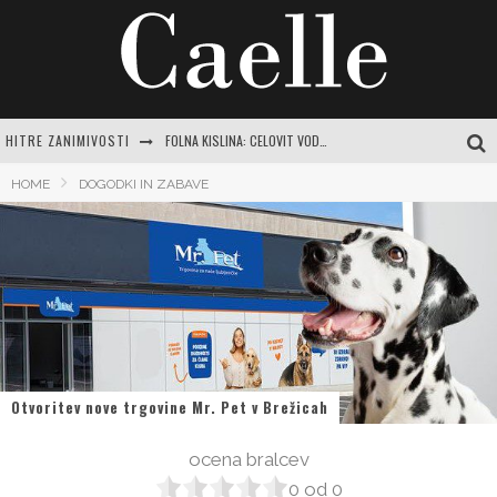
HITRE ZANIMIVOSTI
FOLNA KISLINA: CELOVIT VODNIK ZA RAZUMEVANJE POMANJKANJA IN POT DO VITALNOSTI
INTUICIJA: TIHI GLAS, KI NAS VODI SKOZI ŽIVLJENJE
HOME
DOGODKI IN ZABAVE
MISLI O NARAVI: ZAKAJ JE POVEZAVA Z ZELENO MODROSTJO KLJUČNA ZA SODOBNO ŽENSKO
JASNA GRBIČ: CELOVIT VODNIK PO ŽIVLJENJU IN DELU SLOVENSKE IKONE
SRCE DOMA: VODIČ DO USTVARJANJA PRISTNEGA ZATOČIŠČA Z NAJLEPŠIMI MISLIMI
Otvoritev nove trgovine Mr. Pet v Brežicah
ocena bralcev
0
od
0