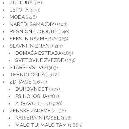
KULTURA
(98)
LEPOTA
(579)
MODA
(526)
NAREDI SAMA (DIY)
(142)
RESNIČNE ZGODBE
(140)
SEKS IN RAZMERJA
(325)
SLAVNI IN ZNANI
(319)
DOMAČA ESTRADA
(189)
SVETOVNE ZVEZDE
(133)
STARŠEVSTVO
(363)
TEHNOLOGIJA
(1.112)
ZDRAVJE
(1.670)
DUHOVNOST
(373)
PSIHOLOGIJA
(287)
ZDRAVO TELO
(920)
ŽENSKE ZADEVE
(4.136)
KARIERA IN POSEL
(156)
MALO TU, MALO TAM
(1.865)