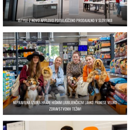
ISTYLE Z NOVO APPLOVO POOBLAŠČENO PRODAJALNO V SLOVENIJI
NEPRAVILNA IZBIRA HRANE HIŠNIM LJUBLJENČKOM LAHKO PRINESE VELIKO
ZDRAVSTVENIH TEŽAV!