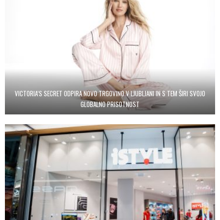
VICTORIA’S SECRET ODPIRA NOVO TRGOVINO V LJUBLJANI IN S TEM ŠIRI SVOJO
GLOBALNO PRISOTNOST