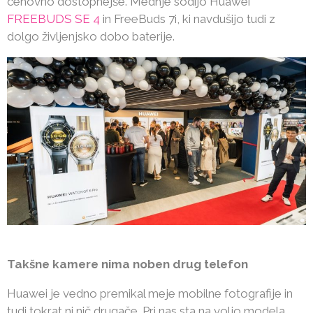
cenovno dostopnejše. Mednje sodijo Huawei
FREEBUDS SE 4
in FreeBuds 7i, ki navdušijo tudi z
dolgo življenjsko dobo baterije.
Takšne kamere nima noben drug telefon
Huawei je vedno premikal meje mobilne fotografije in
tudi tokrat ni nič drugače. Pri nas sta na voljo modela