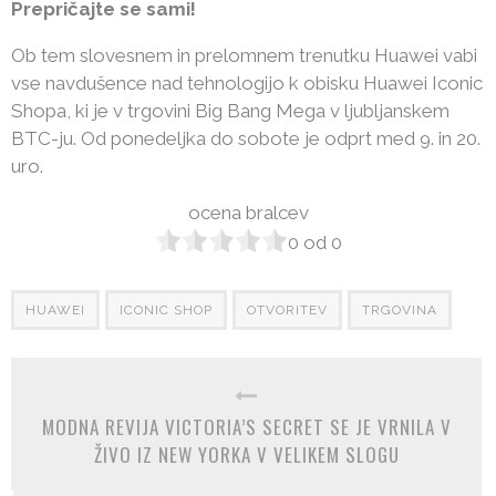
Prepričajte se sami!
Ob tem slovesnem in prelomnem trenutku Huawei vabi
vse navdušence nad tehnologijo k obisku Huawei Iconic
Shopa, ki je v trgovini Big Bang Mega v ljubljanskem
BTC-ju. Od ponedeljka do sobote je odprt med 9. in 20.
uro.
ocena bralcev
0
od
0
HUAWEI
ICONIC SHOP
OTVORITEV
TRGOVINA
MODNA REVIJA VICTORIA’S SECRET SE JE VRNILA V
ŽIVO IZ NEW YORKA V VELIKEM SLOGU