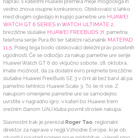
naprav, s katerimi Huawei premika meje mogočega in
vedno znova osupne konkurenco. Obiskovalci si lahko
med drugim ogledajo in kupijo pametne ure
HUAWEI
WATCH GT 6 SERIES
in
WATCH ULTIMATE 2
,
brezžične slušalke
HUAWEI FREEBUDS 7I
, pametna
telefona serije Pura 80 ter tablični računalnik
MATEPAD
11.5
. Poleg tega bodo obiskovalci deležni prav posebnih
ugodnosti. Če se odločijo za nakup pametne ure serije
Huawei Watch GT 6 do vključno sobote, 18. oktobra,
imate možnost, da za dodatni evro prejmete brezžične
slušalke Huawei FreeBuds SE 3 v črni ali bež barvi ali pa
pametno tehtnico Huawei Scale 3. To še ni vse. Z
nakupom omenjene pametne ure se samodejno
uvrstite v nagradno igro, v kateri bo Huawei trem
srečnim članom UAU kluba povrnil strošek nakupa.
Slavnostni trak je prerezal
Roger Tao
, regionalni
direktor za naprave v regiji Vzhodne Evrope, ki je ob
otvoritvi poudaril pomen nove pridobitve: »Veseli smo,