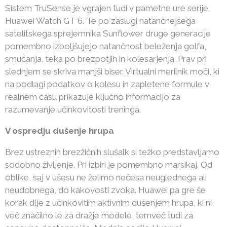
Sistem TruSense je vgrajen tudi v pametne ure serije
Huawei Watch GT 6. Te po zaslugi natančnejšega
satelitskega sprejemnika Sunflower druge generacije
pomembno izboljšujejo natančnost beleženja golfa,
smučanja, teka po brezpotjih in kolesarjenja. Prav pri
slednjem se skriva manjši biser. Virtualni merilnik moči, ki
na podlagi podatkov o kolesu in zapletene formule v
realnem času prikazuje ključno informacijo za
razumevanje učinkovitosti treninga.
V ospredju dušenje hrupa
Brez ustreznih brezžičnih slušalk si težko predstavljamo
sodobno življenje. Pri izbiri je pomembno marsikaj. Od
oblike, saj v ušesu ne želimo nečesa neuglednega ali
neudobnega, do kakovosti zvoka. Huawei pa gre še
korak dlje z učinkovitim aktivnim dušenjem hrupa, ki ni
več značilno le za dražje modele, temveč tudi za