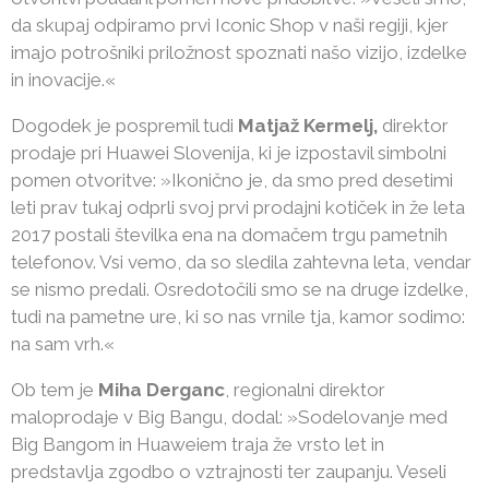
da skupaj odpiramo prvi Iconic Shop v naši regiji, kjer
imajo potrošniki priložnost spoznati našo vizijo, izdelke
in inovacije.«
Dogodek je pospremil tudi
Matjaž Kermelj,
direktor
prodaje pri Huawei Slovenija, ki je izpostavil simbolni
pomen otvoritve: »Ikonično je, da smo pred desetimi
leti prav tukaj odprli svoj prvi prodajni kotiček in že leta
2017 postali številka ena na domačem trgu pametnih
telefonov. Vsi vemo, da so sledila zahtevna leta, vendar
se nismo predali. Osredotočili smo se na druge izdelke,
tudi na pametne ure, ki so nas vrnile tja, kamor sodimo:
na sam vrh.«
Ob tem je
Miha Derganc
, regionalni direktor
maloprodaje v Big Bangu, dodal: »Sodelovanje med
Big Bangom in Huaweiem traja že vrsto let in
predstavlja zgodbo o vztrajnosti ter zaupanju. Veseli