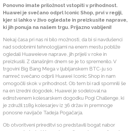
Ponovno imate priložnost vstopiti v prihodnost.
Huawei je svečano odprl Iconic Shop, prvi v regiji,
kjer si lahko v živo ogledate in preizkusite naprave,
ki jih ponuja na našem trgu. Prijazno vabljeni!
Nekaj časa pri nas ni bilo možnosti, da bi si navdušenci
nad sodobnimi tehnologijami na enem mestu pobliže
ogledali Huaweieve naprave, jih prijeli v roke in
preizkusili. Z današnjim dnem se je to spremenilo. V
trgovini Big Bang Mega v ljubljanskem BTC-ju so
namreč svečano odprli Huawei Iconic Shop in nam
omogočili skok v prihodnost. Ob tem bi radi spomnili še
na en izredni dogodek. Huawei je sodeloval na
edinstvenem kolesarskem dogodku Pogi Challenge, ki
je združil 1189 kolesarjev iz 36 držav in premnoge
ponosne navijače Tadeja Pogačarja.
Ob otvoritveni prireditvi so predstavili bogat nabor