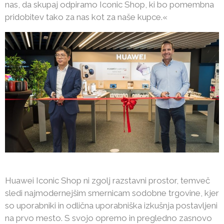
nas, da skupaj odpiramo Iconic Shop, ki bo pomembna
pridobitev tako za nas kot za naše kupce.«
Huawei Iconic Shop ni zgolj razstavni prostor, temveč
sledi najmodernejšim smernicam sodobne trgovine, kjer
so uporabniki in odlična uporabniška izkušnja postavljeni
na prvo mesto. S svojo opremo in pregledno zasnovo