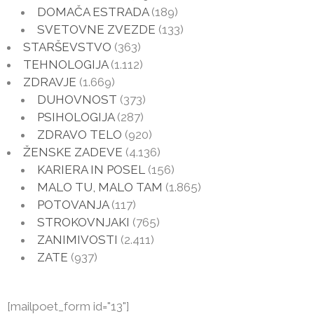
DOMAČA ESTRADA
(189)
SVETOVNE ZVEZDE
(133)
STARŠEVSTVO
(363)
TEHNOLOGIJA
(1.112)
ZDRAVJE
(1.669)
DUHOVNOST
(373)
PSIHOLOGIJA
(287)
ZDRAVO TELO
(920)
ŽENSKE ZADEVE
(4.136)
KARIERA IN POSEL
(156)
MALO TU, MALO TAM
(1.865)
POTOVANJA
(117)
STROKOVNJAKI
(765)
ZANIMIVOSTI
(2.411)
ZATE
(937)
[mailpoet_form id="13"]