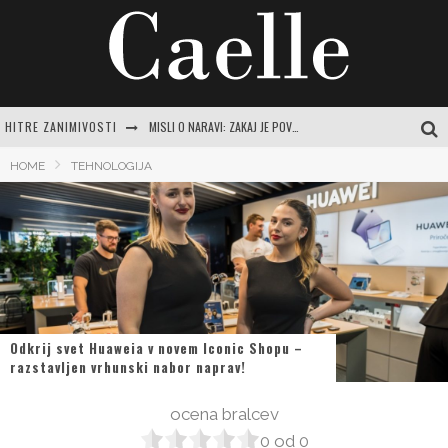
HITRE ZANIMIVOSTI
MISLI O NARAVI: ZAKAJ JE POVEZAVA Z ZELENO MODROSTJO KLJUČNA ZA SODOBNO ŽENSKO
JASNA GRBIČ: CELOVIT VODNIK PO ŽIVLJENJU IN DELU SLOVENSKE IKONE
HOME
TEHNOLOGIJA
SAMSUNG URADNO PREDSTAVLJA GALAXY Z FOLD8 ULTRA, FOLD8, FLIP8, WATCH ULTRA2 IN WATCH9
MAGNEZIJEVO OLJE: SKRIVNOST ZA SPROSTITEV, SIJOČO KOŽO IN SPLOŠNO DOBRO POČUTJE
INTUICIJA: TIHI GLAS, KI NAS VODI SKOZI ŽIVLJENJE
Odkrij svet Huaweia v novem Iconic Shopu –
razstavljen vrhunski nabor naprav!
ocena bralcev
0
od
0