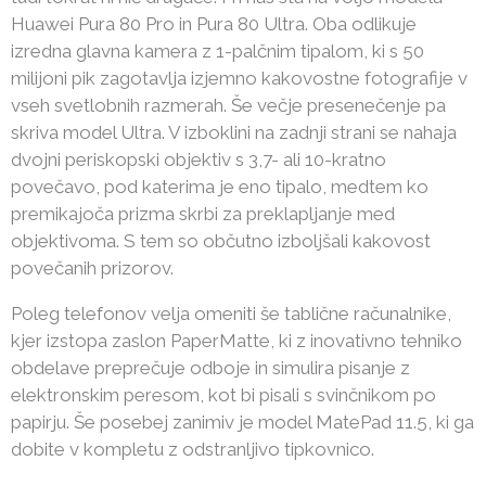
Huawei Pura 80 Pro in Pura 80 Ultra. Oba odlikuje
izredna glavna kamera z 1-palčnim tipalom, ki s 50
milijoni pik zagotavlja izjemno kakovostne fotografije v
vseh svetlobnih razmerah. Še večje presenečenje pa
skriva model Ultra. V izboklini na zadnji strani se nahaja
dvojni periskopski objektiv s 3,7- ali 10-kratno
povečavo, pod katerima je eno tipalo, medtem ko
premikajoča prizma skrbi za preklapljanje med
objektivoma. S tem so občutno izboljšali kakovost
povečanih prizorov.
Poleg telefonov velja omeniti še tablične računalnike,
kjer izstopa zaslon PaperMatte, ki z inovativno tehniko
obdelave preprečuje odboje in simulira pisanje z
elektronskim peresom, kot bi pisali s svinčnikom po
papirju. Še posebej zanimiv je model MatePad 11.5, ki ga
dobite v kompletu z odstranljivo tipkovnico.