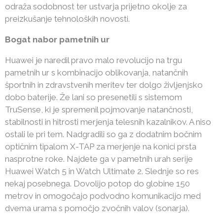
odraža sodobnost ter ustvarja prijetno okolje za
preizkušanje tehnoloških novosti.
Bogat nabor pametnih ur
Huawei je naredil pravo malo revolucijo na trgu
pametnih ur s kombinacijo oblikovanja, natančnih
športnih in zdravstvenih meritev ter dolgo življenjsko
dobo baterije. Že lani so presenetili s sistemom
TruSense, ki je spremenil pojmovanje natančnosti,
stabilnosti in hitrosti merjenja telesnih kazalnikov. A niso
ostali le pri tem. Nadgradili so ga z dodatnim bočnim
optičnim tipalom X-TAP za merjenje na konici prsta
nasprotne roke. Najdete ga v pametnih urah serije
Huawei Watch 5 in Watch Ultimate 2. Slednje so res
nekaj posebnega. Dovolijo potop do globine 150
metrov in omogočajo podvodno komunikacijo med
dvema urama s pomočjo zvočnih valov (sonarja).