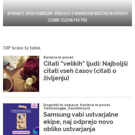
UPORABITE SVOJO DOMIŠLJIJO: SODELUJTE V HUAWEIEVEM NATEČAJU IN OSVOJITE
IZJEMNI TELEFON P40 PRO
TOP brano ta teden