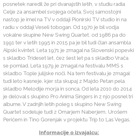
posnetek naredil že pri dvanajstih letih, v studiu radia
Celje za ansambel svojega očeta. Svoj samostojni
nastop je imel na TV v oddaji Pionirski TV studio in na
radiu v oddaji Veseli tobogan. Od 1970 je bil vodja
vokalne skupine New Swing Quartet, od 1986 pa do
1991 ter v letih 1995 in 2015 pa je bil tudi član ansambla
Alpski kvintet. Leta 1971 je zmagal na Slovenski popevki
s skladbo Trideset let, čez šest let pa s skladbo Vrača
se pomlad. Leta 1979 je zmagal na festivalu MMS s
skladbo Tople julijske noči. Na tem festivalu je zmagal
tudi leto kasneje, kjer sta skupaj z Majdo Petan pela
skladbo Melodije morja in sonca. Od leta 2010 do 2014
je deloval s skupino Pro Anima Singers in z njo posnel tri
albume. V zadnjih letih poleg s skupino New Swing
Quartet sodeluje tudi z Omarjem Naberjem, Urošem
Perićem in Tino Gorenjak v projektu Trip to Las Vegas.
Informacije o izvajalcu: