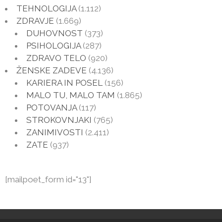
TEHNOLOGIJA
(1.112)
ZDRAVJE
(1.669)
DUHOVNOST
(373)
PSIHOLOGIJA
(287)
ZDRAVO TELO
(920)
ŽENSKE ZADEVE
(4.136)
KARIERA IN POSEL
(156)
MALO TU, MALO TAM
(1.865)
POTOVANJA
(117)
STROKOVNJAKI
(765)
ZANIMIVOSTI
(2.411)
ZATE
(937)
[mailpoet_form id="13"]