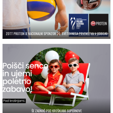
ZOTT PROTEIN JE NACIONALNI SPONZOR 20. SVETOVNEGA PRVENSTVA V ODBOJKI
ŠE ZADNJIČ POD KROŠNJAMI SUPERNOVE