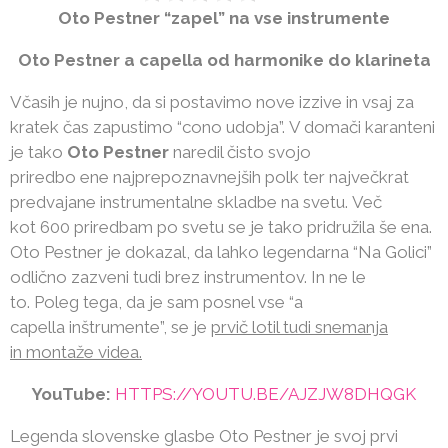
Oto Pestner “zapel” na vse instrumente
Oto Pestner a capella od harmonike do klarineta
Včasih je nujno, da si postavimo nove izzive in vsaj za
kratek čas zapustimo “cono udobja”. V domači karanteni
je tako
Oto Pestner
naredil čisto svojo
priredbo ene najprepoznavnejših polk ter največkrat
predvajane instrumentalne skladbe na svetu. Več
kot 600 priredbam po svetu se je tako pridružila še ena.
Oto Pestner je dokazal, da lahko legendarna “Na Golici”
odlično zazveni tudi brez instrumentov. In ne le
to. Poleg tega, da je sam posnel vse “a
capella inštrumente”, se je
prvič lotil tudi snemanja
in montaže videa.
YouTube:
HTTPS://YOUTU.BE/AJZJW8DHQGK
Legenda slovenske glasbe Oto Pestner je svoj prvi