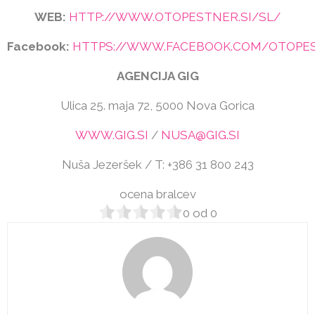
WEB:
HTTP://WWW.OTOPESTNER.SI/SL/
Facebook:
HTTPS://WWW.FACEBOOK.COM/OTOPE
AGENCIJA GIG
Ulica 25. maja 72, 5000 Nova Gorica
WWW.GIG.SI
/
NUSA@GIG.SI
Nuša Jezeršek / T: +386 31 800 243
ocena bralcev
0
od
0