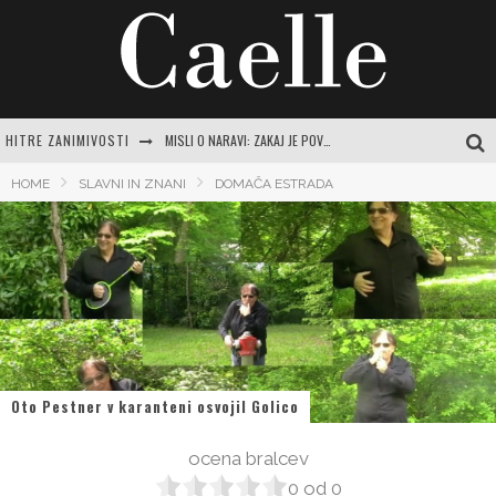
HITRE ZANIMIVOSTI
MISLI O NARAVI: ZAKAJ JE POVEZAVA Z ZELENO MODROSTJO KLJUČNA ZA SODOBNO ŽENSKO
JASNA GRBIČ: CELOVIT VODNIK PO ŽIVLJENJU IN DELU SLOVENSKE IKONE
HOME
SLAVNI IN ZNANI
DOMAČA ESTRADA
SAMSUNG URADNO PREDSTAVLJA GALAXY Z FOLD8 ULTRA, FOLD8, FLIP8, WATCH ULTRA2 IN WATCH9
MAGNEZIJEVO OLJE: SKRIVNOST ZA SPROSTITEV, SIJOČO KOŽO IN SPLOŠNO DOBRO POČUTJE
INTUICIJA: TIHI GLAS, KI NAS VODI SKOZI ŽIVLJENJE
Oto Pestner v karanteni osvojil Golico
ocena bralcev
0
od
0