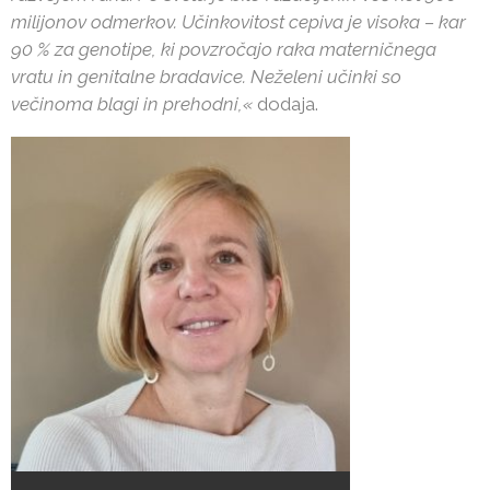
milijonov odmerkov. Učinkovitost cepiva je visoka – kar
90 % za genotipe, ki povzročajo raka materničnega
vratu in genitalne bradavice. Neželeni učinki so
večinoma blagi in prehodni,«
dodaja.