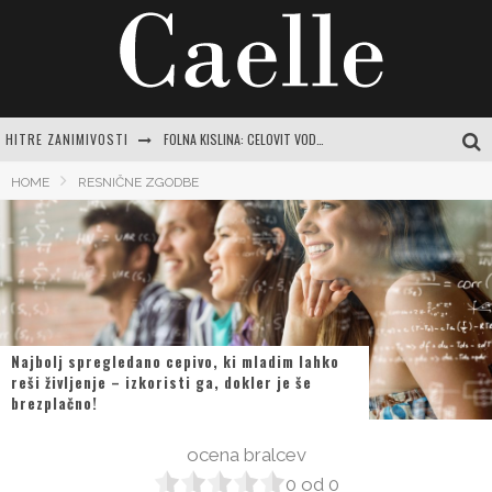
FOLNA KISLINA: CELOVIT VODNIK ZA RAZUMEVANJE POMANJKANJA IN POT DO VITALNOSTI
HITRE ZANIMIVOSTI
INTUICIJA: TIHI GLAS, KI NAS VODI SKOZI ŽIVLJENJE
HOME
RESNIČNE ZGODBE
MISLI O NARAVI: ZAKAJ JE POVEZAVA Z ZELENO MODROSTJO KLJUČNA ZA SODOBNO ŽENSKO
JASNA GRBIČ: CELOVIT VODNIK PO ŽIVLJENJU IN DELU SLOVENSKE IKONE
SRCE DOMA: VODIČ DO USTVARJANJA PRISTNEGA ZATOČIŠČA Z NAJLEPŠIMI MISLIMI
Najbolj spregledano cepivo, ki mladim lahko
reši življenje – izkoristi ga, dokler je še
brezplačno!
ocena bralcev
0
od
0