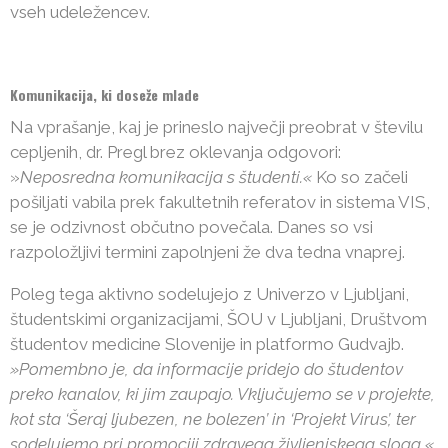
vseh udeležencev.
Komunikacija, ki doseže mlade
Na vprašanje, kaj je prineslo največji preobrat v številu
cepljenih, dr. Pregl brez oklevanja odgovori:
»
Neposredna komunikacija s študenti.«
Ko so začeli
pošiljati vabila prek fakultetnih referatov in sistema VIS,
se je odzivnost občutno povečala. Danes so vsi
razpoložljivi termini zapolnjeni že dva tedna vnaprej.
Poleg tega aktivno sodelujejo z Univerzo v Ljubljani,
študentskimi organizacijami, ŠOU v Ljubljani, Društvom
študentov medicine Slovenije in platformo Gudvajb.
»Pomembno je, da informacije pridejo do študentov
preko kanalov, ki jim zaupajo. Vključujemo se v projekte,
kot sta ‘Šeraj ljubezen, ne bolezen’ in ‘Projekt Virus’, ter
sodelujemo pri promociji zdravega življenjskega sloga,«