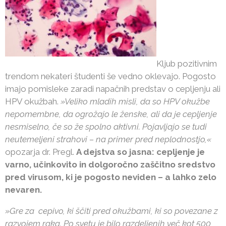
Kljub pozitivnim
trendom nekateri študenti še vedno oklevajo. Pogosto
imajo pomisleke zaradi napačnih predstav o cepljenju ali
HPV okužbah.
»Veliko mladih misli, da so HPV okužbe
nepomembne, da ogrožajo le ženske, ali da je cepljenje
nesmiselno, če so že spolno aktivni. Pojavljajo se tudi
neutemeljeni strahovi – na primer pred neplodnostjo,«
opozarja dr. Pregl.
A dejstva so jasna: cepljenje je
varno, učinkovito in dolgoročno zaščitno sredstvo
pred virusom, ki je pogosto neviden – a lahko zelo
nevaren.
»Gre za cepivo, ki ščiti pred okužbami, ki so povezane z
razvojem raka. Po svetu je bilo razdeljenih več kot 500