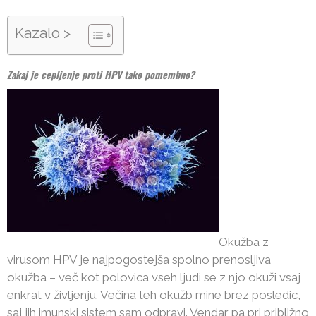
Kazalo >
Zakaj je cepljenje proti HPV tako pomembno?
Okužba z
virusom HPV je najpogostejša spolno prenosljiva
okužba – več kot polovica vseh ljudi se z njo okuži vsaj
enkrat v življenju. Večina teh okužb mine brez posledic,
saj jih imunski sistem sam odpravi. Vendar pa pri približno