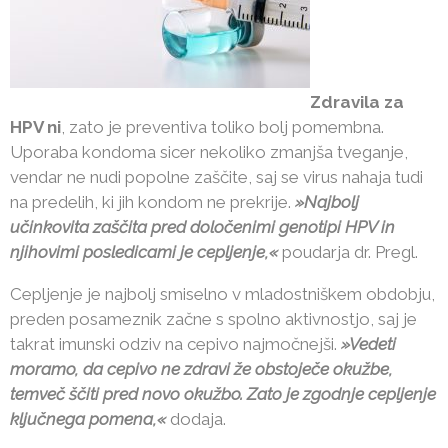
Zdravila za
HPV ni
, zato je preventiva toliko bolj pomembna.
Uporaba kondoma sicer nekoliko zmanjša tveganje,
vendar ne nudi popolne zaščite, saj se virus nahaja tudi
na predelih, ki jih kondom ne prekrije.
»Najbolj
učinkovita zaščita pred določenimi genotipi HPV in
njihovimi posledicami je cepljenje,«
poudarja dr. Pregl.
Cepljenje je najbolj smiselno v mladostniškem obdobju,
preden posameznik začne s spolno aktivnostjo, saj je
takrat imunski odziv na cepivo najmočnejši.
»Vedeti
moramo, da cepivo ne zdravi že obstoječe okužbe,
temveč ščiti pred novo okužbo. Zato je zgodnje cepljenje
ključnega pomena,«
dodaja.