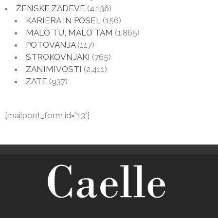
ŽENSKE ZADEVE
(4.136)
KARIERA IN POSEL
(156)
MALO TU, MALO TAM
(1.865)
POTOVANJA
(117)
STROKOVNJAKI
(765)
ZANIMIVOSTI
(2.411)
ZATE
(937)
[mailpoet_form id="13"]