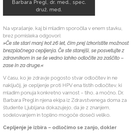
Barbara Pregl, dr. med., spec.
druž. med.
Na vprašanje, kaj bi mladim sporočila v enem stavku,
brez pomisleka odgovori:
»Če ste stari manj kot 26 let, čim prej izkoristite možnost
brezplačnega cepljenja. Če ste starejši, se posvetujte z
zdravnikom in se še vedno lahko odločite za zaščito –
zase in za druge.«
V času, ko je zdravje pogosto stvar odločitev in ne
naključij, je cepljenje proti HPV ena tistih odločitev, ki
mladim ponuja konkretno varnost – tiho, a močno. Dr.
Barbara Pregl in njena ekipa iz Zdravstvenega doma za
študente Ljubljana dokazujejo, da je z znanjem,
sodelovanjem in toplino mogoče doseči veliko.
Cepljenje je izbira – odločimo se zanjo, dokler