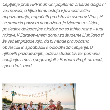
Cepljenje proti HPV (humani papiloma virus) že dolgo ni
več novost, a kljub temu ostaja v javnosti veliko
nepoznavanja, napačnih predstav in dvomov. Virus, ki
se prenaša povsem neopaženo, je izjemno razširjen,
posledice dolgotrajne okužbe pa so lahko resne – tudi
rakave. V Zdravstvenem domu za študente Ljubljana si
že več let prizadevajo, da bi mlade pravočasno
obveščali in spodbudili k odločitvi za cepljenje. O
njihovih prizadevanjih, odzivu študentov ter pomenu
cepljenja smo se pogovarjali z Barbaro Pregl, dr. med.,
spec. druž. med.