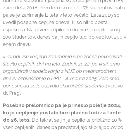
domu za študente Ljubljana so s cepljenjem proti HPV
začeli leta 2018. Prvo leto so cepili 176 študentov, nato
pa se je zanimanje iz leta v leto večalo. Leta 2019 so
uvedli posebne cepilne dneve, ki so hitro postali
uspešnica. Na prvem cepilnem dnevu so cepili okrog
100 študentov, danes pa jih cepijo tudi po več kot 200 v
enem dnevu.
»Zaradi vse večjega zanimanja smo začeli povečevati
število cepilnih dni na leto. Zadnji, že 22. po vrsti, smo
organizirali v sodelovanju z NIJZ ob mednarodnem
dnevu ozaveščanja o HPV – 4. marca 2025. Zelo smo
ponosni, da se je odzvalo skoraj 200 študentov,«
pove
dr. Pregl.
Posebno prelomnico pa je prineslo poletje 2024,
ko je cepljenje postalo brezplačno tudi za fante
do 26. leta.
Do takrat se jih je cepilo le približno 10 %
vseh cepljenih, danes pa predstavljajo skoraj polovico