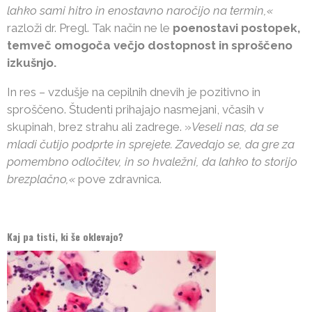
lahko sami hitro in enostavno naročijo na termin,«
razloži dr. Pregl. Tak način ne le
poenostavi postopek,
temveč omogoča večjo dostopnost in sproščeno
izkušnjo.
In res – vzdušje na cepilnih dnevih je pozitivno in
sproščeno. Študenti prihajajo nasmejani, včasih v
skupinah, brez strahu ali zadrege. »
Veseli nas, da se
mladi čutijo podprte in sprejete. Zavedajo se, da gre za
pomembno odločitev, in so hvaležni, da lahko to storijo
brezplačno,«
pove zdravnica.
Kaj pa tisti, ki še oklevajo?