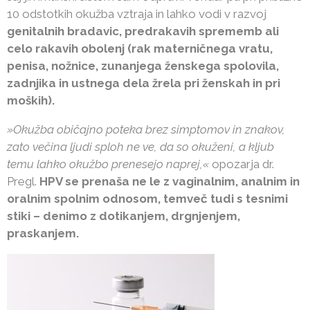
10 odstotkih okužba vztraja in lahko vodi v razvoj
genitalnih bradavic, predrakavih sprememb ali
celo rakavih obolenj (rak materničnega vratu,
penisa, nožnice, zunanjega ženskega spolovila,
zadnjika in ustnega dela žrela pri ženskah in pri
moških).
»Okužba običajno poteka brez simptomov in znakov,
zato večina ljudi sploh ne ve, da so okuženi, a kljub
temu lahko okužbo prenesejo naprej,«
opozarja dr.
Pregl.
HPV se prenaša ne le z vaginalnim, analnim in
oralnim spolnim odnosom, temveč tudi s tesnimi
stiki – denimo z dotikanjem, drgnjenjem,
praskanjem.