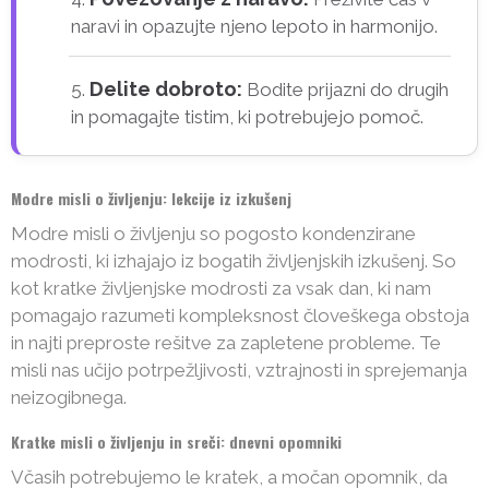
naravi in opazujte njeno lepoto in harmonijo.
Delite dobroto:
Bodite prijazni do drugih
in pomagajte tistim, ki potrebujejo pomoč.
Modre misli o življenju: lekcije iz izkušenj
Modre misli o življenju so pogosto kondenzirane
modrosti, ki izhajajo iz bogatih življenjskih izkušenj. So
kot kratke življenjske modrosti za vsak dan, ki nam
pomagajo razumeti kompleksnost človeškega obstoja
in najti preproste rešitve za zapletene probleme. Te
misli nas učijo potrpežljivosti, vztrajnosti in sprejemanja
neizogibnega.
Kratke misli o življenju in sreči: dnevni opomniki
Včasih potrebujemo le kratek, a močan opomnik, da