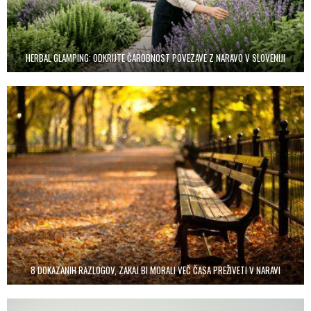
HERBAL GLAMPING: ODKRIJTE ČAROBNOST POVEZAVE Z NARAVO V SLOVENIJI
8 DOKAZANIH RAZLOGOV, ZAKAJ BI MORALI VEČ ČASA PREŽIVETI V NARAVI