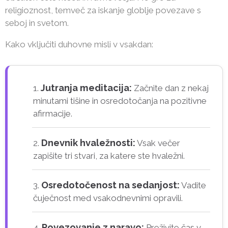
religioznost, temveč za iskanje globlje povezave s
seboj in svetom.
Kako vključiti duhovne misli v vsakdan:
Jutranja meditacija:
Začnite dan z nekaj
minutami tišine in osredotočanja na pozitivne
afirmacije.
Dnevnik hvaležnosti:
Vsak večer
zapišite tri stvari, za katere ste hvaležni.
Osredotočenost na sedanjost:
Vadite
čuječnost med vsakodnevnimi opravili.
Povezovanje z naravo:
Preživite čas v