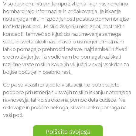
V sodobnem, hitrem tempu življenja, kjer nas nenehno
bombardirajo informacije in pričakovanja, je iskanje
notranjega miru in izpolnjenosti postalo pomembnejše
kot kdaj koli prej. Misli o življenju niso zgolj abstraktni
koncepti, temveč so ključ do razumevanja samega
sebe in sveta okoli nas. Pravilno usmerjene misli nam
lahko pomagajo prebroditi težave, najti smisel in živeti
srečno življenje. Ta vodič vam bo pomagal raziskati
različne vrste misli in kako jih vključiti v svoj vsakdan za
boljše počutje in osebno rast.
Če pa se včasih znajdete v situaciji, ko potrebujete
podporo pri usmerjanju svojih misli in iskanju notranjega
ravnovesja, lahko strokovna pomoč dela čudeže. Ne
oklevajte in poiščite nekoga, ki vam lahko pomaga na
vaši poti.
Poiščite svojega