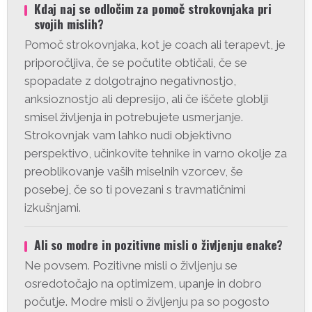
Kdaj naj se odločim za pomoč strokovnjaka pri
svojih mislih?
Pomoč strokovnjaka, kot je coach ali terapevt, je
priporočljiva, če se počutite obtičali, če se
spopadate z dolgotrajno negativnostjo,
anksioznostjo ali depresijo, ali če iščete globlji
smisel življenja in potrebujete usmerjanje.
Strokovnjak vam lahko nudi objektivno
perspektivo, učinkovite tehnike in varno okolje za
preoblikovanje vaših miselnih vzorcev, še
posebej, če so ti povezani s travmatičnimi
izkušnjami.
Ali so modre in pozitivne misli o življenju enake?
Ne povsem. Pozitivne misli o življenju se
osredotočajo na optimizem, upanje in dobro
počutje. Modre misli o življenju pa so pogosto