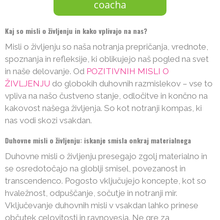
coacha
Kaj so misli o življenju in kako vplivajo na nas?
Misli o življenju so naša notranja prepričanja, vrednote,
spoznanja in refleksije, ki oblikujejo naš pogled na svet
in naše delovanje. Od
POZITIVNIH MISLI O
ŽIVLJENJU
do globokih duhovnih razmislekov – vse to
vpliva na našo čustveno stanje, odločitve in končno na
kakovost našega življenja. So kot notranji kompas, ki
nas vodi skozi vsakdan.
Duhovne misli o življenju: iskanje smisla onkraj materialnega
Duhovne misli o življenju presegajo zgolj materialno in
se osredotočajo na globlji smisel, povezanost in
transcendenco. Pogosto vključujejo koncepte, kot so
hvaležnost, odpuščanje, sočutje in notranji mir.
Vključevanje duhovnih misli v vsakdan lahko prinese
občutek celovitosti in ravnovesja. Ne gre za