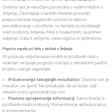
Osebna rast je neločljivo povezana z našimi mislimi o
življenju. Zavedanje o lastnih miselnih procesih,
prepoznavanje negativnih vzorcev in njihovo
preoblikovanje v pozitivne, so temelji za izboljšanje
vseh področij življenja. Misli o hvaležnosti, na primer,
odpirajo vrata k večjemu zadovoljstvu in optimizmu.
Pogoste napake pri delu z mislimi o življenju
Pri poskusu vključevanja modrih in pozitivnih misli v
vsakdan, se ljudje pogosto srečajo z nekaterimi pastmi,
ki lahko ovirajo napredek:
Pričakovanja takojšnjih rezultatov:
Osebna rast je
maraton, ne šprint. Ne pričakujte, da se bodo vaši
miselni vzorci spremenili čez noč.
Pasivno sprejemanje informacij:
Samo branje o
pozitivnih mislih ni dovolj. Pomembna je aktivna praksa
in implementacija.