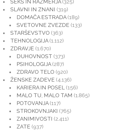
SEKS IN RAZMERJA
(325)
SLAVNI IN ZNANI
(319)
DOMAČA ESTRADA
(189)
SVETOVNE ZVEZDE
(133)
STARŠEVSTVO
(363)
TEHNOLOGIJA
(1.112)
ZDRAVJE
(1.670)
DUHOVNOST
(373)
PSIHOLOGIJA
(287)
ZDRAVO TELO
(920)
ŽENSKE ZADEVE
(4.136)
KARIERA IN POSEL
(156)
MALO TU, MALO TAM
(1.865)
POTOVANJA
(117)
STROKOVNJAKI
(765)
ZANIMIVOSTI
(2.411)
ZATE
(937)