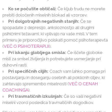
Ko se počutite obtičali:
Če kljub trudu ne morete
prebiti določenih miselnih blokad ali vzorcev.
Pri dolgotrajnih negativnih stanjih:
Če se
spopadate z depresijo, anksioznostjo ali drugimi
psihičnimi težavami, ki vplivajo na vaše misli. V tem
primeru je priporočljivo poiskati pomoč psihoterapevta
(
VEČ O PSIHOTERAPIJI
).
Pri iskanju globljega smisla:
Če iščete globoke
misli za smisel življenja in potrebujete usmerjanje pri
duhovni rasti.
Pri specifičnih ciljih:
Coach vam lahko pomaga pri
postavljanju in doseganju osebnih ali poklicnih ciljev, ki
zahtevajo spremembo miselnosti (
VEČ O CENAH
COACHINGA
).
Pri travmatičnih izkušnjah:
Če so vaši negativni
miselni vzorci posledica travmatičnih dogodkov.