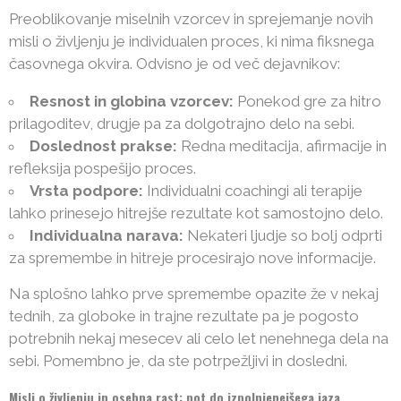
Preoblikovanje miselnih vzorcev in sprejemanje novih
misli o življenju je individualen proces, ki nima fiksnega
časovnega okvira. Odvisno je od več dejavnikov:
Resnost in globina vzorcev:
Ponekod gre za hitro
prilagoditev, drugje pa za dolgotrajno delo na sebi.
Doslednost prakse:
Redna meditacija, afirmacije in
refleksija pospešijo proces.
Vrsta podpore:
Individualni coachingi ali terapije
lahko prinesejo hitrejše rezultate kot samostojno delo.
Individualna narava:
Nekateri ljudje so bolj odprti
za spremembe in hitreje procesirajo nove informacije.
Na splošno lahko prve spremembe opazite že v nekaj
tednih, za globoke in trajne rezultate pa je pogosto
potrebnih nekaj mesecev ali celo let nenehnega dela na
sebi. Pomembno je, da ste potrpežljivi in dosledni.
Misli o življenju in osebna rast: pot do izpolnjenejšega jaza