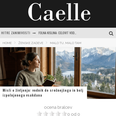
FOLNA KISLINA: CELOVIT VODNIK ZA RAZUMEVANJE POMANJKANJA IN POT DO VITALNOSTI
HITRE ZANIMIVOSTI
INTUICIJA: TIHI GLAS, KI NAS VODI SKOZI ŽIVLJENJE
HOME
ŽENSKE ZADEVE
MALO TU, MALO TAM
MISLI O NARAVI: ZAKAJ JE POVEZAVA Z ZELENO MODROSTJO KLJUČNA ZA SODOBNO ŽENSKO
JASNA GRBIČ: CELOVIT VODNIK PO ŽIVLJENJU IN DELU SLOVENSKE IKONE
SRCE DOMA: VODIČ DO USTVARJANJA PRISTNEGA ZATOČIŠČA Z NAJLEPŠIMI MISLIMI
Misli o življenju: vodnik do srečnejšega in bolj
izpolnjenega vsakdana
ocena bralcev
0
od
0