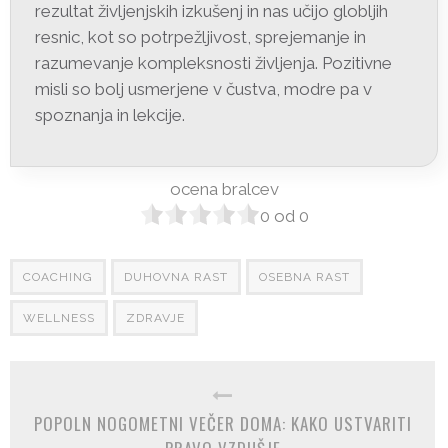
rezultat življenjskih izkušenj in nas učijo globljih
resnic, kot so potrpežljivost, sprejemanje in
razumevanje kompleksnosti življenja. Pozitivne
misli so bolj usmerjene v čustva, modre pa v
spoznanja in lekcije.
ocena bralcev
0
od
0
COACHING
DUHOVNA RAST
OSEBNA RAST
WELLNESS
ZDRAVJE
POPOLN NOGOMETNI VEČER DOMA: KAKO USTVARITI