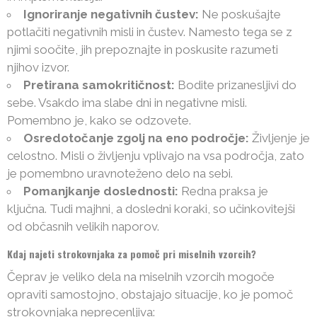
Ignoriranje negativnih čustev:
Ne poskušajte
potlačiti negativnih misli in čustev. Namesto tega se z
njimi soočite, jih prepoznajte in poskusite razumeti
njihov izvor.
Pretirana samokritičnost:
Bodite prizanesljivi do
sebe. Vsakdo ima slabe dni in negativne misli.
Pomembno je, kako se odzovete.
Osredotočanje zgolj na eno področje:
Življenje je
celostno. Misli o življenju vplivajo na vsa področja, zato
je pomembno uravnoteženo delo na sebi.
Pomanjkanje doslednosti:
Redna praksa je
ključna. Tudi majhni, a dosledni koraki, so učinkovitejši
od občasnih velikih naporov.
Kdaj najeti strokovnjaka za pomoč pri miselnih vzorcih?
Čeprav je veliko dela na miselnih vzorcih mogoče
opraviti samostojno, obstajajo situacije, ko je pomoč
strokovnjaka neprecenljiva: