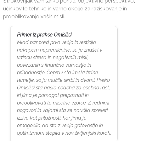
Strokovnjak vam lahko ponudi objektivno perspektivo,
učinkovite tehnike in varno okolje za raziskovanje in
preoblikovanje vaših misli.
Primer iz prakse Omisli.si
Mlad par pred prvo večjo investicijo,
nakupom nepremičnine, se je znašel v
vrtincu stresa in negativnih misli,
povezanih s finančno varnostjo in
prihodnostjo. Čeprav sta imela trdne
temelje, so ju mučile skrbi in dvomi. Preko
Omisli.si sta našla coacha za osebno rast,
ki jima je pomagal prepoznati in
preoblikovati te miselne vzorce. Z rednimi
pogovori in vajami sta se naučila sprejeti
izzive kot priložnosti, kar jima je
omogočilo, da sta z večjo gotovostjo in
optimizmom stopila v nov življenjski korak.