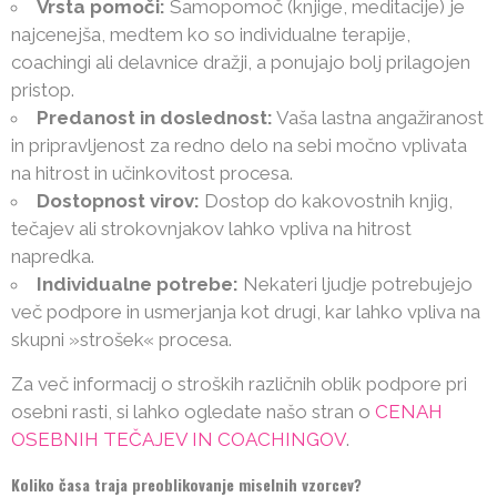
Vrsta pomoči:
Samopomoč (knjige, meditacije) je
najcenejša, medtem ko so individualne terapije,
coachingi ali delavnice dražji, a ponujajo bolj prilagojen
pristop.
Predanost in doslednost:
Vaša lastna angažiranost
in pripravljenost za redno delo na sebi močno vplivata
na hitrost in učinkovitost procesa.
Dostopnost virov:
Dostop do kakovostnih knjig,
tečajev ali strokovnjakov lahko vpliva na hitrost
napredka.
Individualne potrebe:
Nekateri ljudje potrebujejo
več podpore in usmerjanja kot drugi, kar lahko vpliva na
skupni »strošek« procesa.
Za več informacij o stroških različnih oblik podpore pri
osebni rasti, si lahko ogledate našo stran o
CENAH
OSEBNIH TEČAJEV IN COACHINGOV
.
Koliko časa traja preoblikovanje miselnih vzorcev?