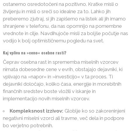
ostanemo osredotočeni na pozitivno. Kratke misli o
življenju in misli o sreči so idealne za to. Lahko jih
preberemo zjutraj, si jih zapišemo na listek ali jih imamo
shranjene v telefonu, da nas opomnijo na pomembne
vrednote in cilje. Navdihujoče misli za boljše počutje nas
vodijo k bolj optimističnemu pogledu na svet.
Kaj vpliva na »ceno« osebne rasti?
Čeprav osebna rast in sprememba miselnih vzorcev
nimata dobesedne cene v evrih, obstajajo dejavniki, ki
vplivajo na »napor« in »investicijo« v ta proces. Ti
dejavniki določajo, koliko časa, energije in morebitnih
finančnih sredstev boste vložili v iskanje in
implementacijo novih miselnih vzorcev.
Kompleksnost izzivov:
Globlje ko so zakoreninjeni
negativni miselni vzorci ali travme, več dela in podpore
bo verjetno potrebnih.