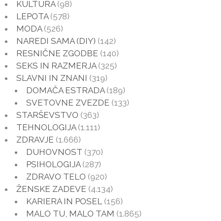
KULTURA
(98)
LEPOTA
(578)
MODA
(526)
NAREDI SAMA (DIY)
(142)
RESNIČNE ZGODBE
(140)
SEKS IN RAZMERJA
(325)
SLAVNI IN ZNANI
(319)
DOMAČA ESTRADA
(189)
SVETOVNE ZVEZDE
(133)
STARŠEVSTVO
(363)
TEHNOLOGIJA
(1.111)
ZDRAVJE
(1.666)
DUHOVNOST
(370)
PSIHOLOGIJA
(287)
ZDRAVO TELO
(920)
ŽENSKE ZADEVE
(4.134)
KARIERA IN POSEL
(156)
MALO TU, MALO TAM
(1.865)