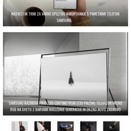
NASVETI IN TRIKI ZA VARNO SPLETNO NAKUPOVANJE S PAMETNIMI TELEFONI
SAMSUNG
SAMSUNG RAZKRIVA PRVI 330-CENTIMETRSKI (130-PALČNI) TELEVIZOR MICRO
RGB NA SVETU Z BARVAMI NASLEDNJE GENERACIJE IN DRZNO NOVO ZASNOVO