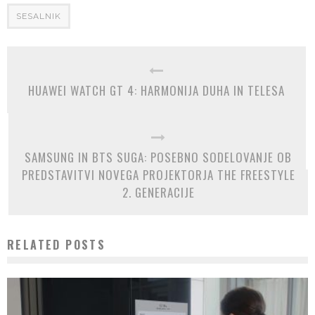
SESALNIK
HUAWEI WATCH GT 4: HARMONIJA DUHA IN TELESA
SAMSUNG IN BTS SUGA: POSEBNO SODELOVANJE OB
PREDSTAVITVI NOVEGA PROJEKTORJA THE FREESTYLE
2. GENERACIJE
RELATED POSTS