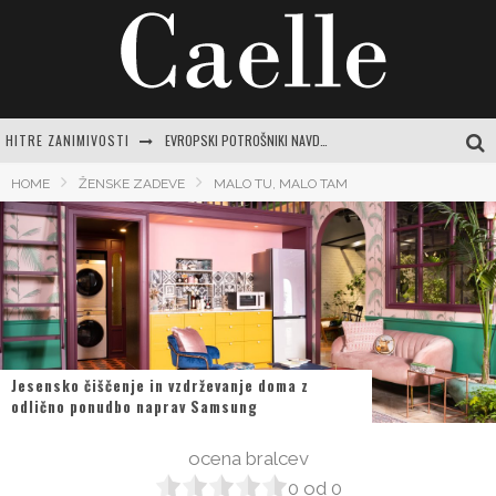
EVROPSKI POTROŠNIKI NAVDUŠENO KUPUJEJO NOVI SAMSUNG GALAXY Z FOLD8
HITRE ZANIMIVOSTI
TEČAJ VARNE VOŽNJE: POPOLN VODNIK ZA SAMOZAVESTNO IN VARNO POTOVANJE PO SLOVENSKIH CESTAH
HOME
ŽENSKE ZADEVE
MALO TU, MALO TAM
ČAJI ZA ŽELODEC IN PREBAVO: VAŠ CELOVIT VODNIK DO POMIRITVE IN RAVNOVESJA
NAJBOLJŠA BUČNA JUHA: POPOLN VODIČ DO KREMASTEGA JESENSKEGA UŽITKA ZA VSAK OKUS
PREPROSTA BUČKINA JUHA: RECEPTI IN NASVETI ZA JESENSKO RAZVAJANJE
Jesensko čiščenje in vzdrževanje doma z
odlično ponudbo naprav Samsung
ocena bralcev
0
od
0