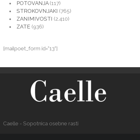
POTOVANJA
(117)
STROKOVNJAKI
(765)
ZANIMIVOSTI
(2.410)
ZATE
(936)
[mailpoet_form id="13"]
Caelle - Sopotnica osebne rasti