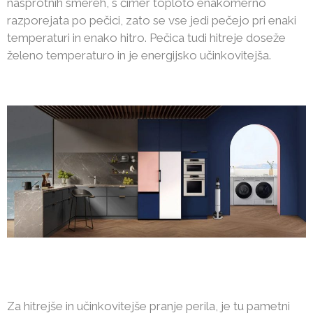
nasprotnih smereh, s čimer toploto enakomerno
razporejata po pečici, zato se vse jedi pečejo pri enaki
temperaturi in enako hitro. Pečica tudi hitreje doseže
želeno temperaturo in je energijsko učinkovitejša.
Za hitrejše in učinkovitejše pranje perila, je tu pametni