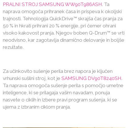
PRALNI STROJ SAMSUNG WW90T986ASH
. Ta
naprava omogoča prihranek časa in prispeva k okoljski
trajnosti. Tehnologija QuickDrive™ skrajša čas pranja za
50 % in hkrati prihrani 20 % energije, pri čemer ohrani
visoko kakovost pranja. Njegov boben Q-Drum™ se vrti
neodvisno, kar zagotavlja dinamično delovanje in boljše
rezultate.
Za učinkovito sušenje perila brez napora je ključen
vrhunski sušilni stroj, kot je
SAMSUNG DV90T8240SH
.
Ta naprava omogoča sušenje perila s pomočjo umetne
inteligence, ki se prilagaja vašim navadam, ponuja
nasvete o ciklih in izbere pravi program sušenja, ki se
ujema z izbranim ciklom pranja.