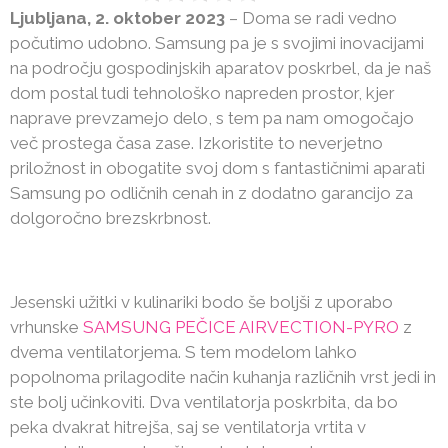
Ljubljana, 2. oktober 2023
– Doma se radi vedno
počutimo udobno. Samsung pa je s svojimi inovacijami
na področju gospodinjskih aparatov poskrbel, da je naš
dom postal tudi tehnološko napreden prostor, kjer
naprave prevzamejo delo, s tem pa nam omogočajo
več prostega časa zase. Izkoristite to neverjetno
priložnost in obogatite svoj dom s fantastičnimi aparati
Samsung po odličnih cenah in z dodatno garancijo za
dolgoročno brezskrbnost.
Jesenski užitki v kulinariki bodo še boljši z uporabo
vrhunske
SAMSUNG PEČICE AIRVECTION-PYRO
z
dvema ventilatorjema. S tem modelom lahko
popolnoma prilagodite način kuhanja različnih vrst jedi in
ste bolj učinkoviti. Dva ventilatorja poskrbita, da bo
peka dvakrat hitrejša, saj se ventilatorja vrtita v