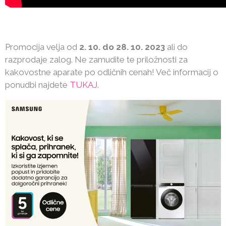
Promocija velja od
2. 10. do 28. 10. 2023
ali do
razprodaje zalog. Ne zamudite te priložnosti za
kakovostne aparate po odličnih cenah! Več informacij o
ponudbi najdete
TUKAJ
.