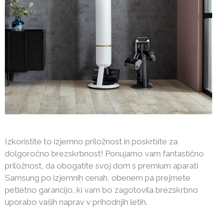
Izkoristite to izjemno priložnost in poskrbite za
dolgoročno brezskrbnost! Ponujamo vam fantastično
priložnost, da obogatite svoj dom s premium aparati
Samsung po izjemnih cenah, obenem pa prejmete
petletno garancijo, ki vam bo zagotovila brezskrbno
uporabo vaših naprav v prihodnjih letih.