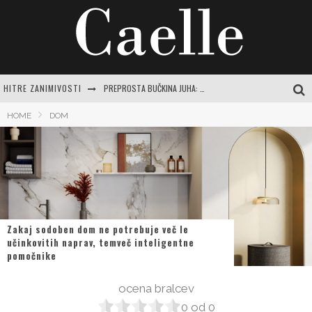
HITRE ZANIMIVOSTI
PREPROSTA BUČKINA JUHA: RECEPTI IN NASVETI ZA JESENSKO RAZVAJANJE
EVROPSKI POTROŠNIKI NAVDUŠENO KUPUJEJO NOVI SAMSUNG GALAXY Z FOLD8
HOME
DOM
TEČAJ VARNE VOŽNJE: POPOLN VODNIK ZA SAMOZAVESTNO IN VARNO POTOVANJE PO SLOVENSKIH CESTAH
ČAJI ZA ŽELODEC IN PREBAVO: VAŠ CELOVIT VODNIK DO POMIRITVE IN RAVNOVESJA
CENTER VARNE VOŽNJE LOGATEC: CELOVIT VODNIK ZA SAMOZAVESTNO VOŽNJO IN IZPOPOLNJEVANJE
Zakaj sodoben dom ne potrebuje več le
učinkovitih naprav, temveč inteligentne
pomočnike
ocena bralcev
0
od
0