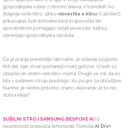
gospodinjske rutine z ritmom dneva. V trenutkih, ko
življenje teče hitro, lahko
obvestila o klicu
(Call Alert)
prikazujejo tudi dohodne klice in sporočila ter
uporabnikom pomagajo ostati povezani, tudi ko
opravljajo gospodinjska opravila.
Če je pranje predvidljiv del rutine, je sušenje pogosto
tisti del, kjer stvari postanejo manj gotove. Včasih so
oblačila še vedno nekoliko vlažna. Drugič se zdi, da so
bila v sušilnem stroju predolgo. Ko pa gre za občutljive
tkanine, je vedno prisotno znano oklevanje: je to res
dobra ideja?
SUŠILNI STROJ SAMSUNG BESPOKE AI
to
negotovost prepušča tehnologiji. Funkcija
AI Dry+