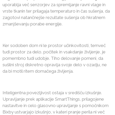
uporablja več senzorjev za spremljanje ravni vlage in
vrste tkanin ter prilagaja temperaturo in čas sušenja, da
zagotovi natančnejše rezultate sušenja ob hkratnem
zmanjševanju porabe energije.
Ker sodoben dom ni le prostor učinkovitosti, temveč
tudi prostor za delo, počitek in vsakdanje življenje, je
pomembno tudi udobje. Tiho delovanje pomeni, da
sušilni stroj diskretno opravlja svoje delo v ozadju, ne
da bi motil ritem domačega življenja.
Inteligentna povezljivost ostaja v središču izkušnje.
Upravljanje prek aplikacije SmartThings, prilagojene
nastavitve in celo glasovno upravljanje s pomočnikom
Bixby ustvarjajo izkušnjo, v kateri pranje perila ni več