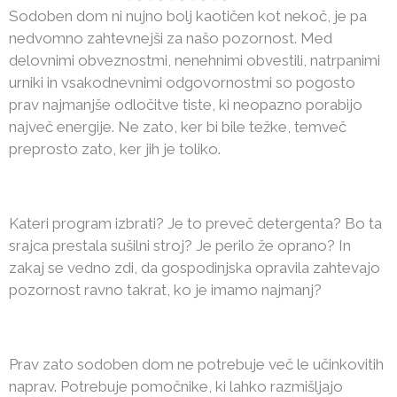
Sodoben dom ni nujno bolj kaotičen kot nekoč, je pa
nedvomno zahtevnejši za našo pozornost. Med
delovnimi obveznostmi, nenehnimi obvestili, natrpanimi
urniki in vsakodnevnimi odgovornostmi so pogosto
prav najmanjše odločitve tiste, ki neopazno porabijo
največ energije. Ne zato, ker bi bile težke, temveč
preprosto zato, ker jih je toliko.
Kateri program izbrati? Je to preveč detergenta? Bo ta
srajca prestala sušilni stroj? Je perilo že oprano? In
zakaj se vedno zdi, da gospodinjska opravila zahtevajo
pozornost ravno takrat, ko je imamo najmanj?
Prav zato sodoben dom ne potrebuje več le učinkovitih
naprav. Potrebuje pomočnike, ki lahko razmišljajo