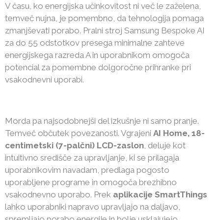
V času, ko energijska učinkovitost ni več le zaželena,
temveč nujna, je pomembno, da tehnologija pomaga
zmanjševati porabo. Pralni stroj Samsung Bespoke AI
za do 55 odstotkov presega minimalne zahteve
energijskega razreda A in uporabnikom omogoča
potencial za pomembne dolgoročne prihranke pri
vsakodnevni uporabi.
Morda pa najsodobnejši del izkušnje ni samo pranje.
Temveč občutek povezanosti. Vgrajeni
AI Home, 18-
centimetski (7-palčni) LCD-zaslon
, deluje kot
intuitivno središče za upravljanje, ki se prilagaja
uporabnikovim navadam, predlaga pogosto
uporabljene programe in omogoča brezhibno
vsakodnevno uporabo. Prek
aplikacije
SmartThings
lahko uporabniki napravo upravljajo na daljavo,
spremljajo porabo energije in bolje usklajujejo