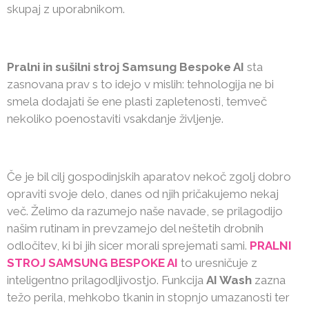
skupaj z uporabnikom.
Pralni in sušilni stroj Samsung Bespoke AI
sta
zasnovana prav s to idejo v mislih: tehnologija ne bi
smela dodajati še ene plasti zapletenosti, temveč
nekoliko poenostaviti vsakdanje življenje.
Če je bil cilj gospodinjskih aparatov nekoč zgolj dobro
opraviti svoje delo, danes od njih pričakujemo nekaj
več. Želimo da razumejo naše navade, se prilagodijo
našim rutinam in prevzamejo del neštetih drobnih
odločitev, ki bi jih sicer morali sprejemati sami.
PRALNI
STROJ SAMSUNG BESPOKE AI
to uresničuje z
inteligentno prilagodljivostjo. Funkcija
AI Wash
zazna
težo perila, mehkobo tkanin in stopnjo umazanosti ter