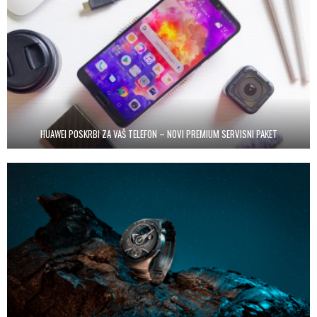
HUAWEI POSKRBI ZA VAŠ TELEFON – NOVI PREMIUM SERVISNI PAKET