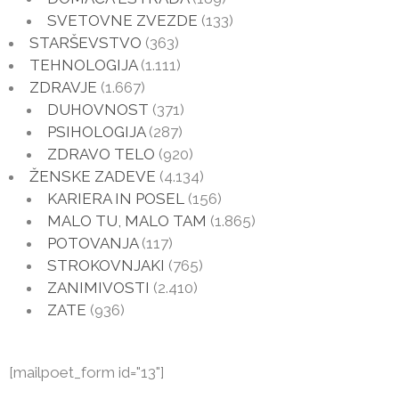
SVETOVNE ZVEZDE
(133)
STARŠEVSTVO
(363)
TEHNOLOGIJA
(1.111)
ZDRAVJE
(1.667)
DUHOVNOST
(371)
PSIHOLOGIJA
(287)
ZDRAVO TELO
(920)
ŽENSKE ZADEVE
(4.134)
KARIERA IN POSEL
(156)
MALO TU, MALO TAM
(1.865)
POTOVANJA
(117)
STROKOVNJAKI
(765)
ZANIMIVOSTI
(2.410)
ZATE
(936)
[mailpoet_form id="13"]