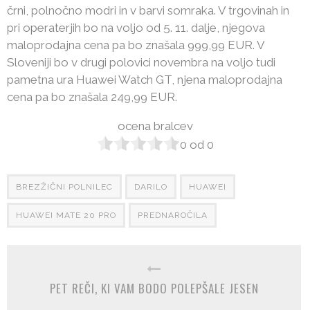
črni, polnočno modri in v barvi somraka. V trgovinah in
pri operaterjih bo na voljo od 5. 11. dalje, njegova
maloprodajna cena pa bo znašala 999,99 EUR. V
Sloveniji bo v drugi polovici novembra na voljo tudi
pametna ura Huawei Watch GT, njena maloprodajna
cena pa bo znašala 249,99 EUR.
ocena bralcev
0
od
0
BREZŽIČNI POLNILEC
DARILO
HUAWEI
HUAWEI MATE 20 PRO
PREDNAROČILA
PET REČI, KI VAM BODO POLEPŠALE JESEN