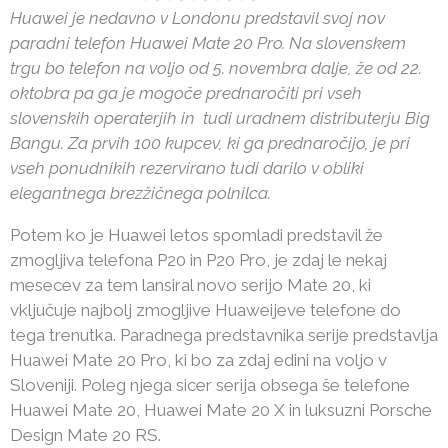
Huawei je nedavno v Londonu predstavil svoj nov
paradni telefon Huawei Mate 20 Pro. Na slovenskem
trgu bo telefon na voljo od 5. novembra dalje, že od 22.
oktobra pa ga je mogoče prednaročiti pri vseh
slovenskih operaterjih in tudi uradnem distributerju Big
Bangu. Za prvih 100 kupcev, ki ga prednaročijo, je pri
vseh ponudnikih rezervirano tudi darilo v obliki
elegantnega brezžičnega polnilca.
Potem ko je Huawei letos spomladi predstavil že
zmogljiva telefona P20 in P20 Pro, je zdaj le nekaj
mesecev za tem lansiral novo serijo Mate 20, ki
vključuje najbolj zmogljive Huaweijeve telefone do
tega trenutka. Paradnega predstavnika serije predstavlja
Huawei Mate 20 Pro, ki bo za zdaj edini na voljo v
Sloveniji. Poleg njega sicer serija obsega še telefone
Huawei Mate 20, Huawei Mate 20 X in luksuzni Porsche
Design Mate 20 RS.