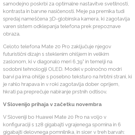
samodejno poskrbi za optimalne nastavitve svetilnosti,
kontrasta in barvne nasičenosti. Meje pa premika tudi
spredaj nameščena 3D-globinska kamera, ki zagotavlja
varen sistem odklepanja telefona prek prepoznave
obraza.
Celoto telefona Mate 20 Pro zaključuje njegov
futuristični dizajn s steklenim ohišjem in velikim
zaslonom, ki v diagonalo meri 6,39” in temelji na
sodobni tehnologiji OLED. Model v polnočno modri
barvi pa ima ohišje s posebno teksturo na hrbtni strani, ki
je rahlo hrapava in v roki zagotavlja dober oprijem,
hkrati pa preprečuje nabiranje prstnih odtisov.
V Slovenijo prihaja v začetku novembra
V Sloveniji bo Huawei Mate 20 Pro na voljo v
konfiguraciji s 128 gigabajti vgrajenega spomina in 6
gigabajti delovnega pomnilnika, in sicer v treh barvah: