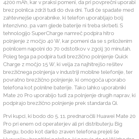
4200 mAh, kar v praksi pomeni, da pri povprečni uporabi
brez polnilca zdrži tudi do dva dni. Tudi če spadate med
zahtevnejše uporabnike, ki telefon uporabljajo bolj
intenzivno, pa vam glede baterije ni treba skrbeti. S
tehnologijo SuperCharge namreč podpira hitro
polnjenje z močjo 40 W, kar pomeni da se s priloženim
polnilcem napolni do 70 odstotkov v zgolj 30 minutah.
Poleg tega pa podpira tudi brezžično polnjenje Quick
Charge z močjo 15 W, ki velja za najhitrejšo rešitev
brezžičnega polnjenja v industriji mobilne telefonije, ter
povratno brezžično polnjenje, ki omogoča uporabo
telefona kot polnilne baterije. Tako lahko uporabniki
Mate 20 Pro uporabijo tudi za polnjenje drugih naprav, ki
podpirajo brezžično polnjenje prek standarda Qi.
Prvi kupci, ki bodo do 5. 11. prednaročili Huawei Mate 20
Pro pri enem od operaterjev ali pri distributerju Big
Bangu, bodo kot darilo zraven telefona prejeli še