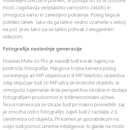
Huaweijev brezžični polnilec, ki ponuja do 15 W izhodne
moči, zagotavlja večplastno varnostno zaščito in
omogoča varno in zanesljivo polnjenje. Poleg tega je
polnilec lahek, tako da ga lahko vedno vzamete s seboj
na pot, prav tako pa se lahko pohvali z elegantnim
videzom.
Fotografija naslednje generacije
Huawei Mate 20 Pro je naredil tudi korak naprej na
področju fotografije. Njegova trojna kamera poleg
osrednjega 40 MP objektiva in 8 MP telefoto objektiva
zdaj vključuje tudi 20 MP ultra širokokotni objektiv, ki
omogoča zajemanje širše perspektive okolice in dodaja
fotografijam prostornost in tridimenzionalni učinek.
Nova kamera pa se izkaže tudi pri makro posnetkih, saj
je zmožna ostro fotografijo zajeti tudi z razdalje 2,5
centimetra od objekta. Pri kameri je uporabnikom na
voljo tudi pomoč umetne inteligence, ki glede na motiv