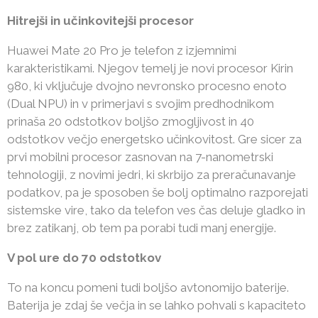
Hitrejši in učinkovitejši procesor
Huawei Mate 20 Pro je telefon z izjemnimi
karakteristikami. Njegov temelj je novi procesor Kirin
980, ki vključuje dvojno nevronsko procesno enoto
(Dual NPU) in v primerjavi s svojim predhodnikom
prinaša 20 odstotkov boljšo zmogljivost in 40
odstotkov večjo energetsko učinkovitost. Gre sicer za
prvi mobilni procesor zasnovan na 7-nanometrski
tehnologiji, z novimi jedri, ki skrbijo za preračunavanje
podatkov, pa je sposoben še bolj optimalno razporejati
sistemske vire, tako da telefon ves čas deluje gladko in
brez zatikanj, ob tem pa porabi tudi manj energije.
V pol ure do 70 odstotkov
To na koncu pomeni tudi boljšo avtonomijo baterije.
Baterija je zdaj še večja in se lahko pohvali s kapaciteto