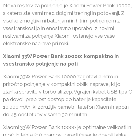
Nova rešitev za polnjenje je Xiaomi Power Bank 10000,
s katero ste varni med dolgimi treningi in potovanji. Z
visoko zmogljivimi baterijami in hitrim polnjenjem z
vsestranskostjo in enostavno uporabo, z novimi
rešitvami za polnjenje Xiaomi, ostanejo vse vaše
elektronske naprave pri roki.
Xiaomi 33W Power Bank 10000: kompaktno in
vsestransko polnjenje na poti
Xiaomi 33W Power Bank 10000 zagotavlja hitro in
priročno polnjenje v kompaktni obliki naprave, ki jo
zlahka spravite v torbo ali žep. Vgrajen kabel USB tipa C
pa dovoli preprost dostop do baterije kapacitete
10.000 mAh, ki združljiv pametni telefon Xiaomi napolni
do 45 odstotkov v samo 30 minutah
.
Xiaomi 33W Power Bank 10000 je optimalne velikosti in
moči in tehta 210 gramov, zaradi česar je dovolj lahka,