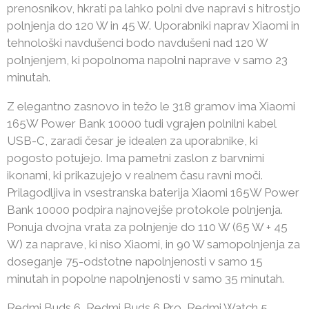
prenosnikov, hkrati pa lahko polni dve napravi s hitrostjo
polnjenja do 120 W in 45 W. Uporabniki naprav Xiaomi in
tehnološki navdušenci bodo navdušeni nad 120 W
polnjenjem, ki popolnoma napolni naprave v samo 23
minutah.
Z elegantno zasnovo in težo le 318 gramov ima Xiaomi
165W Power Bank 10000 tudi vgrajen polnilni kabel
USB-C, zaradi česar je idealen za uporabnike, ki
pogosto potujejo. Ima pametni zaslon z barvnimi
ikonami, ki prikazujejo v realnem času ravni moči.
Prilagodljiva in vsestranska baterija Xiaomi 165W Power
Bank 10000 podpira najnovejše protokole polnjenja.
Ponuja dvojna vrata za polnjenje do 110 W (65 W + 45
W) za naprave, ki niso Xiaomi, in 90 W samopolnjenja za
doseganje 75-odstotne napolnjenosti v samo 15
minutah in popolne napolnjenosti v samo 35 minutah.
Redmi Buds 6, Redmi Buds 6 Pro, Redmi Watch 5,