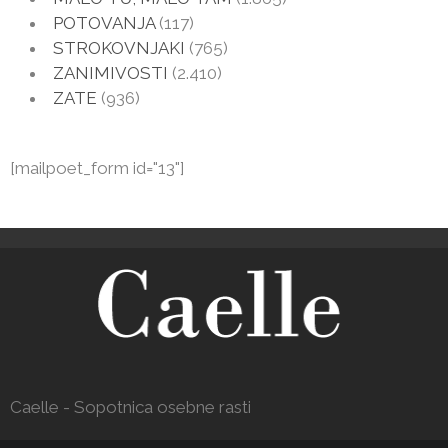
POTOVANJA
(117)
STROKOVNJAKI
(765)
ZANIMIVOSTI
(2.410)
ZATE
(936)
[mailpoet_form id="13"]
Caelle - Sopotnica osebne rasti