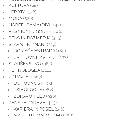
KULTURA
(98)
LEPOTA
(578)
MODA
(526)
NAREDI SAMA (DIY)
(142)
RESNIČNE ZGODBE
(140)
SEKS IN RAZMERJA
(325)
SLAVNI IN ZNANI
(319)
DOMAČA ESTRADA
(189)
SVETOVNE ZVEZDE
(133)
STARŠEVSTVO
(363)
TEHNOLOGIJA
(1.111)
ZDRAVJE
(1.667)
DUHOVNOST
(371)
PSIHOLOGIJA
(287)
ZDRAVO TELO
(920)
ŽENSKE ZADEVE
(4.134)
KARIERA IN POSEL
(156)
MALO TU, MALO TAM
(1.865)