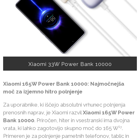
Xiaomi 33W Power Bank 10000
Xiaomi 165W Power Bank 10000: Najmočnejša
moč za izjemno hitro polnjenje
Za uporabnike, ki iščejo absolutni vrhunec polnjenja
prenosnih naprav, je Xiaomi razvil
Xiaomi 165W Power
Bank 10000
. Priročen, hiter in vsestranski ima dvojna
vrata, ki lahko zagotovijo skupno moč do 165 W¹⁷.
Primeren je za polnjenje pametnih telefonov, tablic in