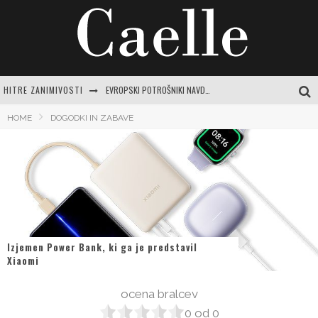
HITRE ZANIMIVOSTI
EVROPSKI POTROŠNIKI NAVDUŠENO KUPUJEJO NOVI SAMSUNG GALAXY Z FOLD8
TEČAJ VARNE VOŽNJE: POPOLN VODNIK ZA SAMOZAVESTNO IN VARNO POTOVANJE PO SLOVENSKIH CESTAH
HOME
DOGODKI IN ZABAVE
ČAJI ZA ŽELODEC IN PREBAVO: VAŠ CELOVIT VODNIK DO POMIRITVE IN RAVNOVESJA
CENTER VARNE VOŽNJE LOGATEC: CELOVIT VODNIK ZA SAMOZAVESTNO VOŽNJO IN IZPOPOLNJEVANJE
PREPROSTA BUČKINA JUHA: RECEPTI IN NASVETI ZA JESENSKO RAZVAJANJE
Izjemen Power Bank, ki ga je predstavil
Xiaomi
ocena bralcev
0
od
0