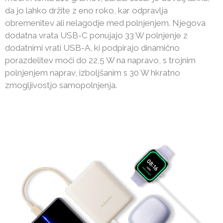
da jo lahko držite z eno roko, kar odpravlja
obremenitev ali nelagodje med polnjenjem. Njegova
dodatna vrata USB-C ponujajo 33 W polnjenje z
dodatnimi vrati USB-A, ki podpirajo dinamično
porazdelitev moči do 22,5 W na napravo, s trojnim
polnjenjem naprav, izboljšanim s 30 W hkratno
zmogljivostjo samopolnjenja.