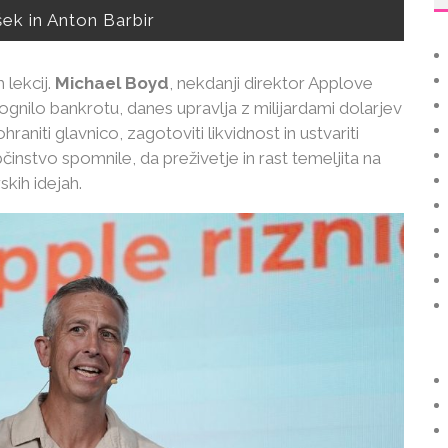
ek in Anton Barbir
 lekcij.
Michael Boyd
, nekdanji direktor Applove
izognilo bankrotu, danes upravlja z milijardami dolarjev
hraniti glavnico, zagotoviti likvidnost in ustvariti
instvo spomnile, da preživetje in rast temeljita na
rskih idejah.