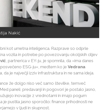
tija Nakić
ni kot umetna inteligenca. Razprave so odprle
na vozila in potrebe po povezovanju okoljskih ciljev
vić
, partnerica v EY-ju, je spomnila, da »ima danes
o, posvečeno ESG-ju«, medtem ko je
Vedrana
, da je največji izziv infrastruktura in ne sama ideja.
nance že dolgo niso več samo številke, temveč
Med paneli, predavanji in pogovori je postalo jasno,
združujejo inovacije z vrednotami in imajo pogum
la je pustila jasno sporočilo: finance prihodnosti ne
erjamejo v ljudi in skupnost.