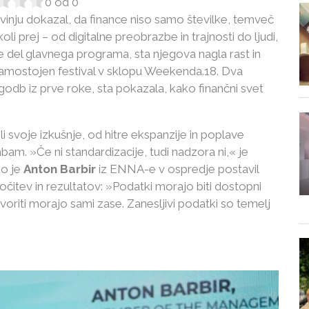
0
od
0
vinju dokazal, da finance niso samo številke, temveč
 koli prej – od digitalne preobrazbe in trajnosti do ljudi,
i le del glavnega programa, sta njegova nagla rast in
amostojen festival v sklopu Weekenda.18. Dva
godb iz prve roke, sta pokazala, kako finančni svet
ili svoje izkušnje, od hitre ekspanzije in poplave
am. »Če ni standardizacije, tudi nadzora ni,« je
ko je
Anton Barbir
iz ENNA-e v ospredje postavil
očitev in rezultatov: »Podatki morajo biti dostopni
oriti morajo sami zase. Zanesljivi podatki so temelj