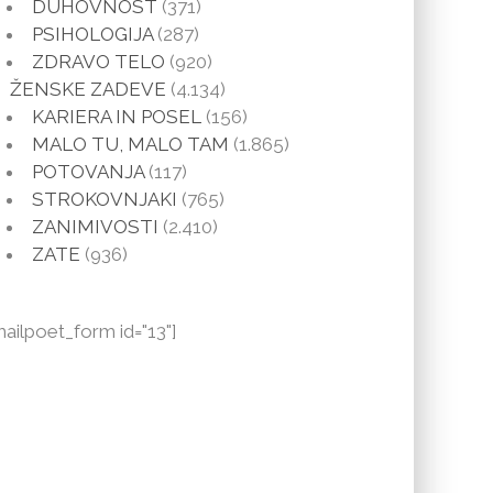
DUHOVNOST
(371)
PSIHOLOGIJA
(287)
ZDRAVO TELO
(920)
ŽENSKE ZADEVE
(4.134)
KARIERA IN POSEL
(156)
MALO TU, MALO TAM
(1.865)
POTOVANJA
(117)
STROKOVNJAKI
(765)
ZANIMIVOSTI
(2.410)
ZATE
(936)
mailpoet_form id="13"]