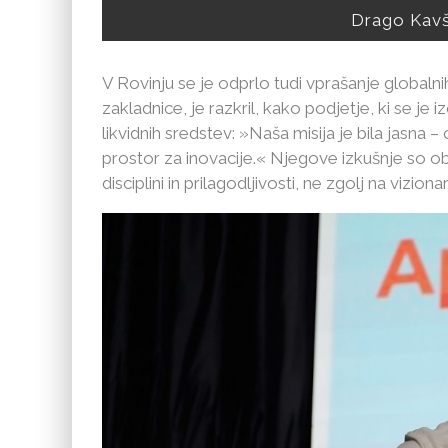
Drago Kavš
V Rovinju se je odprlo tudi vprašanje globalnih
zakladnice, je razkril, kako podjetje, ki se je 
likvidnih sredstev: »Naša misija je bila jasna – o
prostor za inovacije.« Njegove izkušnje so obč
disciplini in prilagodljivosti, ne zgolj na viziona