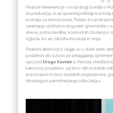
Finance.Weekend je v svoji drugi izvedbi v Ro
živa industrija, ki se spreminja hitreje kot kdaj
ki stojijo za temi procesi. Potem ko je bil lan
zanimanje občinstva dogodek spremenila v s
dneva, polna navdiha, konkretnih izkušenj in z
izgleda, ko se združita inovacija in vizija.
Finančni direktorji iz regije so v dveh dneh del
podatkov do izzivov pri prilagajanju sprememb
opozoril
Drago Kavšek
iz Petrola, medtem 
kakovost podatkov, saj brez njih ni dobrih odl
pravočasno in brez dodatnih pojasnjevanj, gov
hitrejšega in pametnejšega odločanja.«