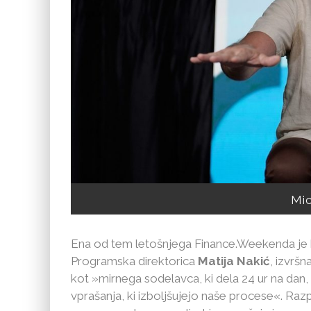
Mic
Ena od tem letošnjega Finance.Weekenda je bil
Programska direktorica
Matija Nakić
, izvršn
kot »mirnega sodelavca, ki dela 24 ur na dan, 
vprašanja, ki izboljšujejo naše procese«. Raz