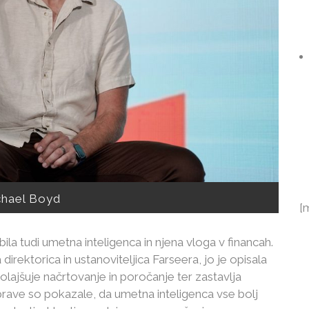
hael Boyd
[
a tudi umetna inteligenca in njena vloga v financah.
a direktorica in ustanoviteljica Farseera, jo je opisala
olajšuje načrtovanje in poročanje ter zastavlja
prave so pokazale, da umetna inteligenca vse bolj