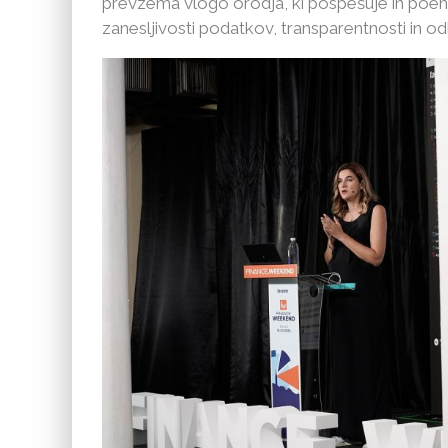
prevzema vlogo orodja, ki pospešuje in poeno
zanesljivosti podatkov, transparentnosti in od