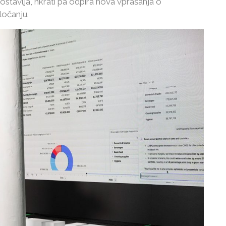
stavlja, hkrati pa odpira nova vprašanja o
ločanju.