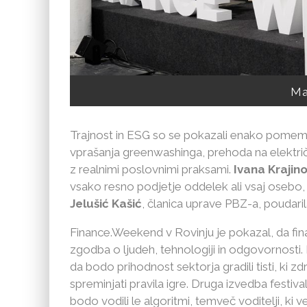
Ma
Trajnost in ESG so se pokazali enako pomemb
vprašanja greenwashinga, prehoda na električ
z realnimi poslovnimi praksami.
Ivana Krajino
vsako resno podjetje oddelek ali vsaj oseb
Jelušić Kašić
, članica uprave PBZ-a, poudarila
Finance.Weekend v Rovinju je pokazal, da fi
zgodba o ljudeh, tehnologiji in odgovornosti. 
da bodo prihodnost sektorja gradili tisti, ki 
spreminjati pravila igre. Druga izvedba festiva
bodo vodili le algoritmi, temveč voditelji, ki v