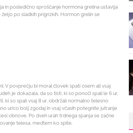
a in posledično sproščanje hormona grelina ustavlja
željo po sladkih prigrizkih. Hormon grelin se
i. V povprečju bi moral človek spati osem ali vsaj
deh je dokazala, da so tisti, ki so ponoči spali le 6 ur,
, ki so spali vsaj 8 ur, obdržali normalno telesno
o urico bolj zgodaj in vsaj včasih potegnite jutranje
cesi obnove. Po dveh urah trdnega spanja se začne
kovanje telesa, medtem ko spite.