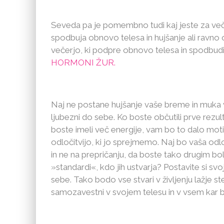
Seveda pa je pomembno tudi kaj jeste za večerjo
spodbuja obnovo telesa in hujšanje ali ravno
večerjo, ki podpre obnovo telesa in spodbudi 
HORMONI ŽUR.
Naj ne postane hujšanje vaše breme in muka v
ljubezni do sebe. Ko boste občutili prve rezulta
boste imeli več energije, vam bo to dalo moti
odločitvijo, ki jo sprejmemo. Naj bo vaša odl
in ne na prepričanju, da boste tako drugim bo
»standardi«, kdo jih ustvarja? Postavite si svoj
sebe. Tako bodo vse stvari v življenju lažje ste
samozavestni v svojem telesu in v vsem kar bo