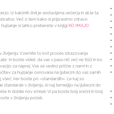
. Iz kakšnih živil je sestavljena večerja in ali le ta
 obratno. Več o tem kako si pripravimo zdravo
hujšanje si lahko preberete v knjigi
KO IMAJO
 življenju. Vzemite to kot proces izkazovanja
te in boste videli, da vas v pasu nič več ne tišči in ko
vacijo za naprej. Vse se vedno prične z nami in z
očitev za hujšanje osnovana na ljubezni do vas samih
lj všeč, ker boste po »standardih«. Le kaj so
e standarde v življenju, ki naj temeljijo na ljubezni do
kle in dobile nov smisel. Vi pa boste bolj srečni in bolj
ste v življenju počeli.