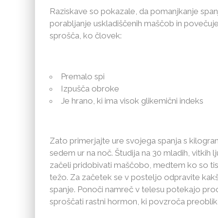
Raziskave so pokazale, da pomanjkanje spanj
porabljanje uskladiščenih maščob in povečuje 
sprošča, ko človek:
Premalo spi
Izpušča obroke
Je hrano, ki ima visok glikemični indeks
Zato primerjajte ure svojega spanja s kilogram
sedem ur na noč. Študija na 30 mladih, vitkih lju
začeli pridobivati maščobo, medtem ko so tisti
težo. Za začetek se v posteljo odpravite kakšn
spanje. Ponoči namreč v telesu potekajo pro
sproščati rastni hormon, ki povzroča preobli