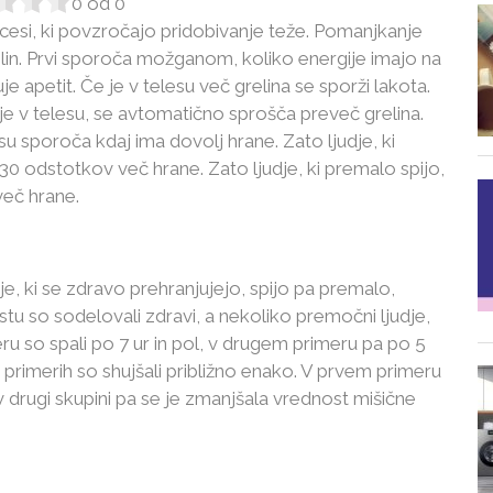
0
od
0
cesi, ki povzročajo pridobivanje teže. Pomanjkanje
elin. Prvi sporoča možganom, koliko energije imajo na
je apetit. Če je v telesu več grelina se sporži lakota.
je v telesu, se avtomatično sprošča preveč grelina.
su sporoča kdaj ima dovolj hrane. Zato ljudje, ki
0 odstotkov več hrane. Zato ljudje, ki premalo spijo,
eč hrane.
dje, ki se zdravo prehranjujejo, spijo pa premalo,
tu so sodelovali zdravi, a nekoliko premočni ljudje,
ru so spali po 7 ur in pol, v drugem primeru pa po 5
 primerih so shujšali približno enako. V prvem primeru
 drugi skupini pa se je zmanjšala vrednost mišične