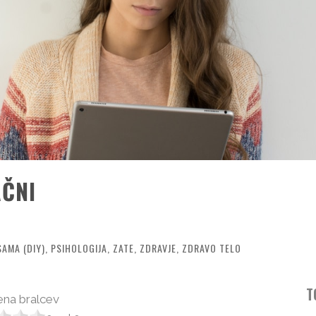
AČNI
SAMA (DIY)
,
PSIHOLOGIJA
,
ZATE
,
ZDRAVJE
,
ZDRAVO TELO
T
na bralcev