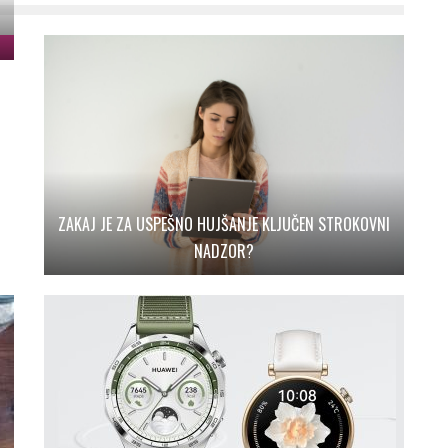
ZAKAJ JE ZA USPEŠNO HUJŠANJE KLJUČEN STROKOVNI
NADZOR?