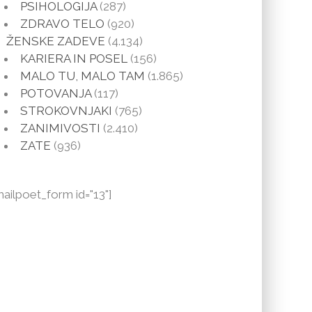
PSIHOLOGIJA
(287)
ZDRAVO TELO
(920)
ŽENSKE ZADEVE
(4.134)
KARIERA IN POSEL
(156)
MALO TU, MALO TAM
(1.865)
POTOVANJA
(117)
STROKOVNJAKI
(765)
ZANIMIVOSTI
(2.410)
ZATE
(936)
mailpoet_form id="13"]