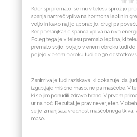
Kdor spi premalo, se mu v telesu sprožijo pro
spanja namreč vpliva na hormona leptin in gr
voljo in kako naj jo uporabijo, drugi pa poveču
Ker pomanjkanje spanca vpliva na nivo energi
Poleg tega je v telesu premalo leptina, ki tele
premalo spijo, pojejo v enem obroku tudi do 3
pojejo v enem obroku tudi do 30 odstotkov v
Zanimiva je tudi raziskava, ki dokazuje, da lju
izgubljajo mišično maso, ne pa maščobe. V tes
ki so jim ponudili zdravo hrano. V prvem prime
ur na noč. Rezultat je prav neverjeten. V obeh
se je zmanjšala vrednost maščobnega tkiva, v
mase.